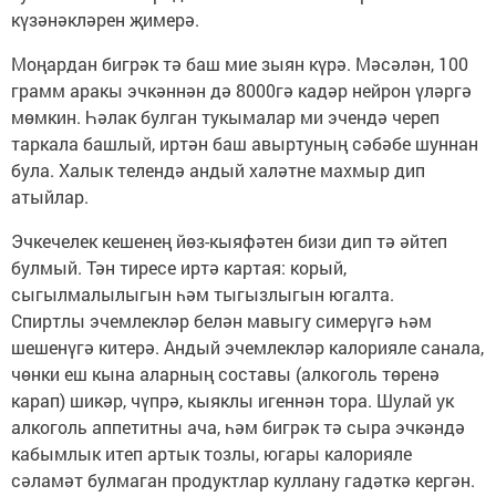
күзәнәкләрен җимерә.
Моңардан бигрәк тә баш мие зыян күрә. Мәсәлән, 100
грамм аракы эчкәннән дә 8000гә кадәр нейрон үләргә
мөмкин. Һәлак булган тукымалар ми эчендә череп
таркала башлый, иртән баш авыртуның сәбәбе шуннан
була. Халык телендә андый халәтне махмыр дип
атыйлар.
Эчкечелек кешенең йөз-кыяфәтен бизи дип тә әйтеп
булмый. Тән тиресе иртә картая: корый,
сыгылмалылыгын һәм тыгызлыгын югалта.
Спиртлы эчемлекләр белән мавыгу симерүгә һәм
шешенүгә китерә. Андый эчемлекләр калорияле санала,
чөнки еш кына аларның составы (алкоголь төренә
карап) шикәр, чүпрә, кыяклы игеннән тора. Шулай ук
алкоголь аппетитны ача, һәм бигрәк тә сыра эчкәндә
кабымлык итеп артык тозлы, югары калорияле
сәламәт булмаган продуктлар куллану гадәткә кергән.