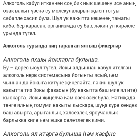
Алкоголь кабул иткәннән соң бик нык шешенү исә аның
озак вакыт үзенә су молекулаларын җыеп тотуы
сәбәпле хасил була. Шул ук вакытта кешенең тамагы
кибә: бер карасаң, организмда су бар, ләкин ул кирәкле
урында түгел.
Алкоголь турында киң таралган ялгыш фикерләр
Алкоголь яхшы йокларга булыша.
Бу – дөрес ысул түгел. Йокы алдыннан кабул ителгән
алкоголь нерв системасына йогынты ясый, һәм
чыннан да йокыга китүне җиңеләйтә, ләкин шул ук
вакытта тиз йокы фазасын (бу вакытта баш мие ял итә)
кыскарта. Йокы җиңелчә һәм өзек-өзек була. Нәтиҗәдә
төнге ялның гомуми вакыты кыскара, шуңа күрә көндез
баш авырта, арыганлык, хәлсезлек, ярсучанлык
барлыкка килә һәм эшкә сәләтлелек кими.
Алкоголь ял итәргә булыша һәм кәефне