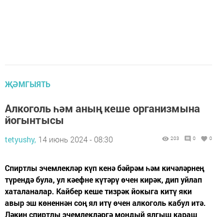
ҖӘМГЫЯТЬ
Алкоголь һәм аның кеше организмына
йогынтысы
tetyushy,
14 июнь 2024 - 08:30
203
0
0
Спиртлы эчемлекләр күп кенә бәйрәм һәм кичәләрнең
түрендә була, ул кәефне күтәрү өчен кирәк, дип уйлап
хаталаналар. Кайбер кеше тизрәк йокыга китү яки
авыр эш көненнән соң ял итү өчен алкоголь кабул итә.
Ләкин спиртлы эчемлекләргә мондый ялгыш караш