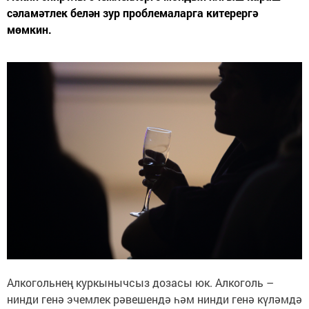
сәламәтлек белән зур проблемаларга китерергә
мөмкин.
Алкогольнең куркынычсыз дозасы юк. Алкоголь –
нинди генә эчемлек рәвешендә һәм нинди генә күләмдә