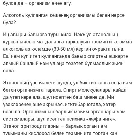
булса да – организм өчен агу.
Алкоголь куллангач кешенең организмы белән нәрсә
була?
Иң авыры бавырга туры килә. Нәкъ ул этанолның
куркынычсыз матдәләргә таркалуын тәэмин итә: әмма
алкоголь аз күләмдә (30-50 мл) кергән очракта гына.
Еш һәм күп итеп кулланганда бавыр спиртны эшкәртә
алмый башлый һәм ул аңа төзәтеп булмаслык зыян
сала.
Этанолның үзенчәлеге шунда, ул бик тиз канга сеңә һәм
бөтен организмга тарала. Спирт молекулалары кайда
да үтеп керә ала, шул исәптән баш миенә дә. Ми
үзәкләренең эше акрыная, игътибар югала, хәтер
бозыла. Организмның барлык мөһим органнары һәм
системалары, шул исәптән психика «җәфа чигә».
Этанол эритроцитларны – барлык орган һәм
тукыманы кислород белән тәэмин итә торган кан