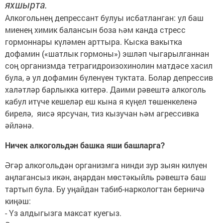
яхшырта.
Алкогольнең депрессант булуы исбатланган: ул баш
миенең химик балансын боза һәм канда стресс
гормоннары күләмен арттыра. Кыска вакытка
дофамин («шатлык гормоны») эшләп чыгарылганнан
соң организмда тетрагидроизохинолин матдәсе хасил
була, ә ул дофамин бүленүен туктата. Болар депрессив
халәтләр барлыкка китерә. Даими рәвештә алкоголь
кабул итүче кешеләр еш кына я күңел төшенкеленә
бирелә, яисә ярсучан, тиз кызучан һәм агрессивка
әйләнә.
Ничек алкогольдән башка яши башларга?
Әгәр алкогольдән организмга нинди зур зыян килүен
аңлагансыз икән, аңардан мөстәкыйль рәвештә баш
тартып була. Бу уңайдан табиб-наркологтан берничә
киңәш:
- Үз алдыгызга максат куегыз.