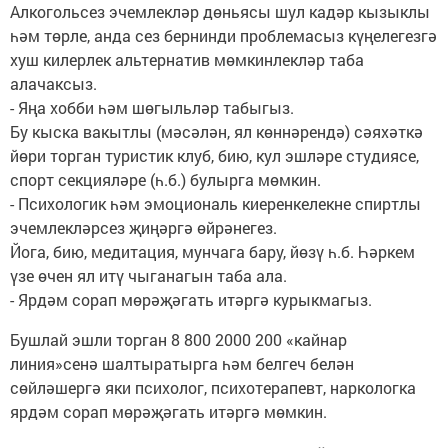
Алкогольсез эчемлекләр дөньясы шул кадәр кызыклы
һәм төрле, анда сез бернинди проблемасыз күңелегезгә
хуш килерлек альтернатив мөмкинлекләр таба
алачаксыз.
- Яңа хобби һәм шөгыльләр табыгыз.
Бу кыска вакытлы (мәсәлән, ял көннәрендә) сәяхәткә
йөри торган туристик клуб, бию, кул эшләре студиясе,
спорт секцияләре (һ.б.) булырга мөмкин.
- Психологик һәм эмоциональ киеренкелекне спиртлы
эчемлекләрсез җиңәргә өйрәнегез.
Йога, бию, медитация, мунчага бару, йөзү һ.б. Һәркем
үзе өчен ял итү чыганагын таба ала.
- Ярдәм сорап мөрәҗәгать итәргә курыкмагыз.
Бушлай эшли торган 8 800 2000 200 «кайнар
линия»сенә шалтыратырга һәм белгеч белән
сөйләшергә яки психолог, психотерапевт, наркологка
ярдәм сорап мөрәҗәгать итәргә мөмкин.