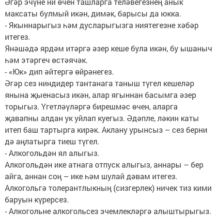
Әгәр эчүне ни өчен ташларга теләвегезнең анык
максаты булмый икән, димәк, барысы да юкка.
- Якыннарыгыз һәм дусларыгызга ниятегезне хәбәр
итегез.
Янәшәдә ярдәм итәргә әзер кеше була икән, бу ышаныч
һәм этәргеч өстәячәк.
- «Юк» дип әйтергә өйрәнегез.
Әгәр сез ниндидер тантанага таныш түгел кешеләр
янына җыенасыз икән, алар ягыннан басымга әзер
торыгыз. Үгетләүләргә бирешмәс өчен, аларга
җавапны алдан ук уйлап куегыз. Әдәпле, ләкин каты
итеп баш тартырга кирәк. Аклану урынсыз – сез берни
дә аңлатырга тиеш түгел.
- Алкогольдән ял алыгыз.
Алкогольдән ике атнага отпуск алыгыз, аннары – бер
айга, аннан соң – ике һәм шулай дәвам итегез.
Алкогольгә толерантлыкның (сизгерлек) ничек тиз кими
баруын күрерсез.
- Алкогольне алкогольсез эчемлекләргә алыштырыгыз.