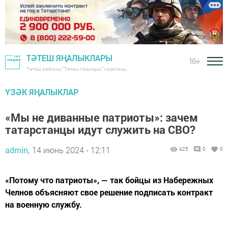
ТӘТЕШ ЯҢАЛЫКЛАРЫ
16+
Тәтеш районы "Тәтеш таңнары" газетасы
ҮЗӘК ЯҢАЛЫКЛАР
«Мы не диванные патриоты»: зачем
татарстанцы идут служить на СВО?
admin,
14 июнь 2024 - 12:11
425
0
0
«Потому что патриоты», — так бойцы из Набережных
Челнов объясняют свое решение подписать контракт
на военную службу.