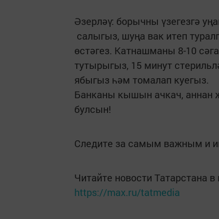
Әзерләү: борычны үзегезгә уң
салыгыз, шуңа вак итеп тура
өстәгез. Катнашманы 8-10 сәг
тутырыгыз, 15 минут стерильл
ябыгыз һәм томалап куегыз.
Банканы кышын ачкач, аннан җ
булсын!
Следите за самым важным и 
Читайте новости Татарстана 
https://max.ru/tatmedia