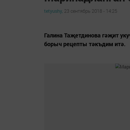
tetyushy,
23 сентябрь 2018 - 14:25
Галина Таҗетдинова гәҗит ук
борыч рецепты тәкъдим итә.