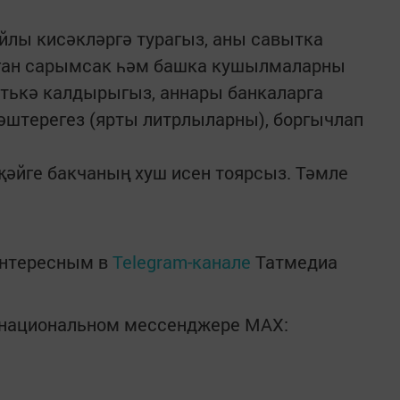
айлы кисәкләргә турагыз, аны савытка
лган сарымсак һәм башка кушылмаларны
атькә калдырыгыз, аннары банкаларга
әштерегез (ярты литрлыларны), боргычлап
әйге бакчаның хуш исен тоярсыз. Тәмле
интересным в
Telegram-канале
Татмедиа
в национальном мессенджере MАХ: