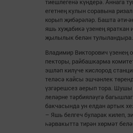
тиешлегенә күндерә. Аннага ту
егетнең кулын соравына риза
корып җибәрәләр. Башта әти-ә
яшь хуҗабикә үзенең яраткан 
җылылык белән тулыландыра.
Владимир Викторович үзенең о
пекторы, райбашкарма комитет
эшләп килүче кислород станция
теләсә кайсы эшчәнлек төренд
үзгәрешсез аерып тора. Шушы
леләрне тәрбияләүгә багышлаг
бакчасында ун елдан артык хе
– Яшь белгеч буларак килеп, з
һәрвакытта тирән хөрмәт белә