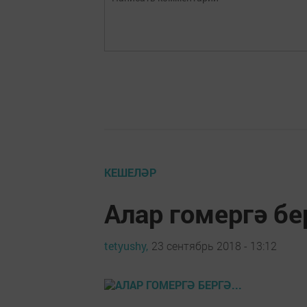
КЕШЕЛӘР
Алар гомергә бер
tetyushy,
23 сентябрь 2018 - 13:12