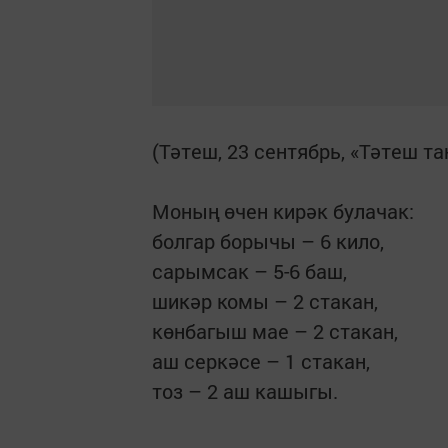
(Тәтеш, 23 сентябрь, «Тәтеш т
Моның өчен кирәк булачак:
болгар борычы – 6 кило,
сарымсак – 5-6 баш,
шикәр комы – 2 стакан,
көнбагыш мае – 2 стакан,
аш серкәсе – 1 стакан,
тоз – 2 аш кашыгы.