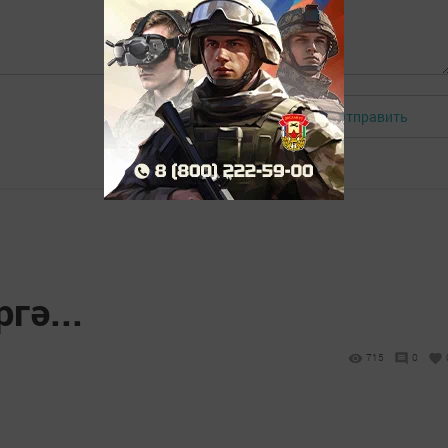
Отправить
Авторизоваться
гә...
715
0