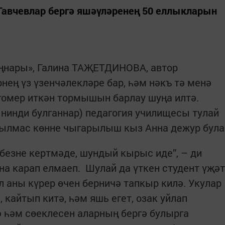
Гавчевлар бергә яшәүләренең 50 еллыкларын
таңнары», Галина ТАҖЕТДИНОВА, автор
нең үз үзенчәлекләре бар, һәм нәкъ тә менә
 гомер иткән тормышын барлау шуңа илтә.
 нинди булганнар) педагогия училищесы тулай
тылмас көнне чыгарылыш кыз Анна дежур була
л безне кертмәде, шундый кырыс иде”, – ди
а карап елмаеп. Шулай да үткен студент үҗәт
ул аны күрер өчен берничә тапкыр килә. Укулар
 кайтып китә, һәм яшь егет, озак уйлап
 һәм сөеклесен аларның бергә булырга