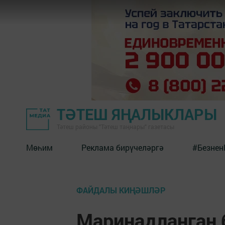
ТӘТЕШ ЯҢАЛЫКЛАРЫ
Тәтеш районы "Тәтеш таңнары" газетасы
Мөһим
Реклама бирүчеләргә
#Безнен
ФАЙДАЛЫ КИҢӘШЛӘР
Маринадланган