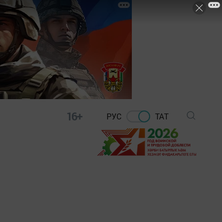
16+
РУС
ТАТ