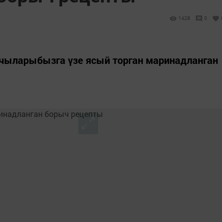
1428
0
учыларыбызга үзе ясый торган маринадланган