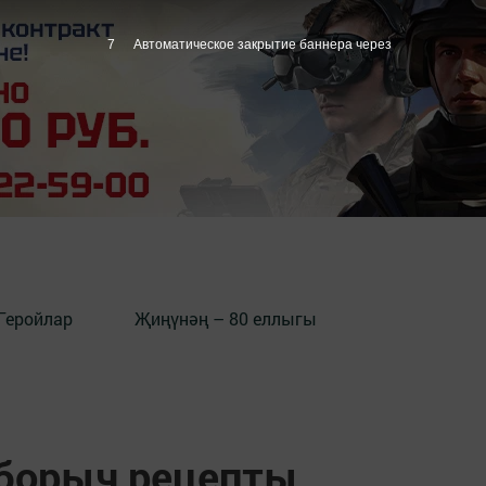
6
Автоматическое закрытие баннера через
Геройлар
Җиңүнәң – 80 еллыгы
 борыч рецепты