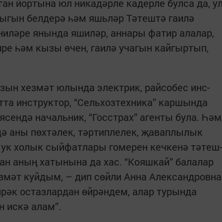
ган йортына юл никадәрле кадерле булса да, у
лыгын белдерә һәм яшьләр Тәтештә гаилә
ни­ләре янында яшиләр, аннары фатир алалар,
ире һәм кызы өчен, гаилә учагын кайгыртып,
зын хезмәт юлында электрик, райсобес инс­
та инструктор, “Сельхозтехника” каршында
сендә начальник, “Госстрах” агенты була. Һәм
ә аны пөхтәлек, тәртиплелек, җаваплылык
 ук холык сыйфатлары гомерен кечкенә тәтеш­
ан аның хатынына да хас. “Кояшкай” балалар
змәт куйдым, – дип сөйли Анна Александровна
ирәк остазлардан өйрәндем, алар турында
н искә алам”.