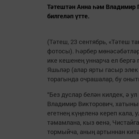
Тәтештән Анна һәм Владимир 
билгеләп үтте.
(Тәтеш, 23 сентябрь, «Тәтеш 
фотосы). Һәрбер мөнәсәбәтләр
ике кешенең уннарча ел бергә
Яшьләр (алар ярты гасыр элек
торагында очрашалар, бу оны
“Без дуслар белән килдек, ә у
Владимир Викторович, хатынын
егетнең күңеленә кереп кала, 
тәмамлана, кыз өенә, Чистайга,
тормыйча, аның артыннан китә