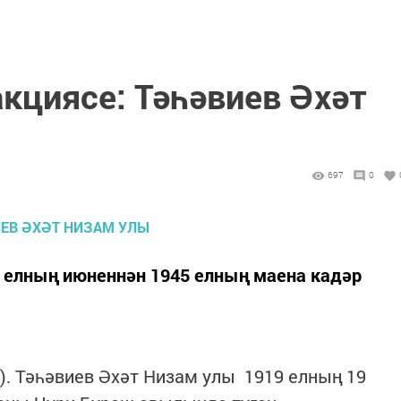
акциясе: Тәһәвиев Әхәт
697
0
1 елның июненнән 1945 елның маена кадәр
"). Тәһәвиев Әхәт Низам улы 1919 елның 19