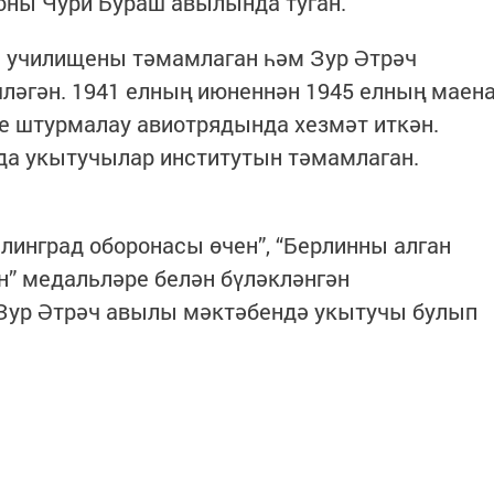
оны Чури Бураш авылында туган.
я училищены тәмамлаган һәм Зур Әтрәч
ләгән. 1941 елның июненнән 1945 елның маен
е штурмалау авиотрядында хезмәт иткән.
лда укытучылар институтын тәмамлаган.
алинград оборонасы өчен”, “Берлинны алган
ен” медальләре белән бүләкләнгән
Зур Әтрәч авылы мәктәбендә укытучы булып