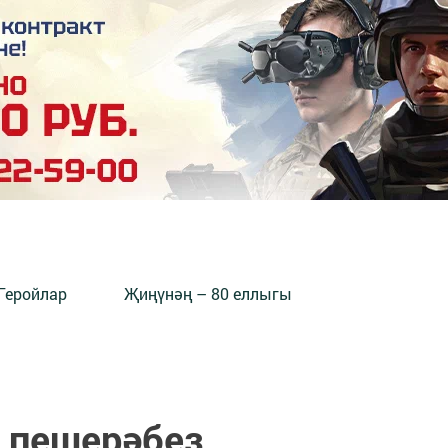
Геройлар
Җиңүнәң – 80 еллыгы
 пешерәбез