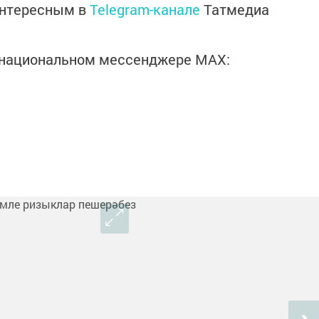
интересным в
Telegram-канале
Татмедиа
в национальном мессенджере MАХ: