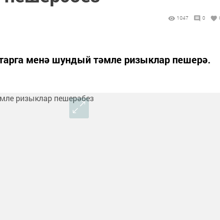
1047
0
тарга менә шундый тәмле ризыклар пешерә.