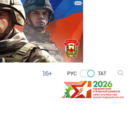
16+
РУС
ТАТ