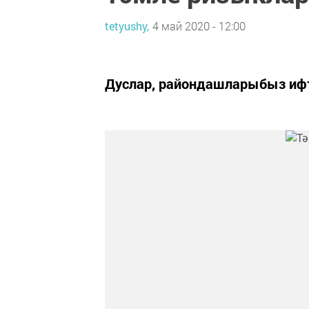
tetyushy,
4 май 2020 - 12:00
Дуслар, райондашларыбыз иф