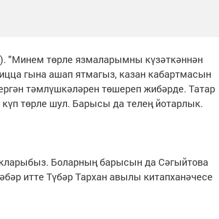
ы"). "Минем төрле язмаларымны күзәткәннән
пицца гына ашап ятмагыз, казан кабартмасын
шергән тәмлүшкәләрен төшереп жибәрде. Татар
күп төрле шул. Барысы да телең йотарлык.
кларыбыз. Боларның барысын да Сәгыйтова
хәбәр итте Түбәр Тархан авылы китапханәчесе