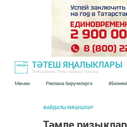
ТӘТЕШ ЯҢАЛЫКЛАРЫ
Тәтеш районы "Тәтеш таңнары" газетасы
Мөһим
Реклама бирүчеләргә
#Безнен
ФАЙДАЛЫ КИҢӘШЛӘР
Тәмле ризыклар