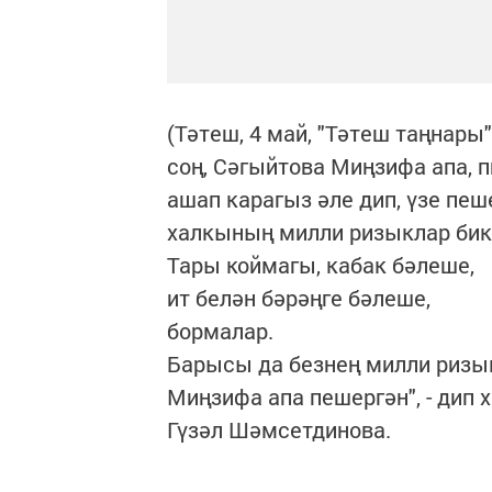
(Тәтеш, 4 май, "Тәтеш таңнар
соң, Сәгыйтова Миңзифа апа, 
ашап карагыз әле дип, үзе пе
халкының милли ризыклар бик 
Тары коймагы, кабак бәлеше,
ит белән бәрәңге бәлеше,
бормалар.
Барысы да безнең милли ризы
Миңзифа апа пешергән", - дип 
Гүзәл Шәмсетдинова.