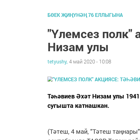
БӨЕК ҖИҢҮНӘҢ 76 ЕЛЛЫГЫНА
"Үлемсез полк" 
Низам улы
tetyushy,
4 май 2020 - 10:08
Тәһәвиев Әхәт Низам улы 194
сугышта катнашкан.
(Тәтеш, 4 май, "Тәтеш таңнары