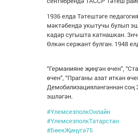
сентябрендә ТАССР Тәтеш рай
1936 елда Тәтештәге педагоги
мәктәбендә укытучы булып эш
кадәр сугышта катнашкан. 3нч
Өлкән сержант булган. 1948 е
“Германияне җиңгән өчен”, “Ст
өчен”, “Праганы азат иткән өч
Демобилизацияләнгәннән соң 
эшләгән.
#ҮлемсезполкОнлайн
#ҮлемсезполкТатарстан
#БөекҖиңүгә75