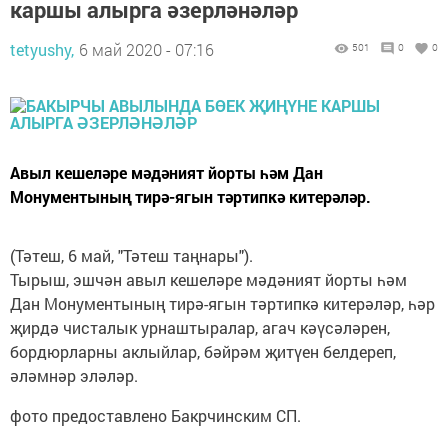
каршы алырга әзерләнәләр
tetyushy,
6 май 2020 - 07:16
501
0
0
Авыл кешеләре мәдәният йорты һәм Дан
Монументының тирә-ягын тәртипкә китерәләр.
(Тәтеш, 6 май, "Тәтеш таңнары").
Тырыш, эшчән авыл кешеләре мәдәният йорты һәм
Дан Монументының тирә-ягын тәртипкә китерәләр, һәр
җирдә чисталык урнаштыралар, агач кәүсәләрен,
бордюрларны аклыйлар, бәйрәм җитүен белдереп,
әләмнәр эләләр.
фото предоставлено Бакрчинским СП.