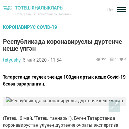
ТӘТЕШ ЯҢАЛЫКЛАРЫ
16+
Тәтеш районы "Тәтеш таңнары" газетасы
КОРОНАВИРУС COVID-19
Республикада коронавируслы дүртенче
кеше үлгән
tetyushy,
6 май 2020 - 11:54
958
0
0
Татарстанда тәүлек эчендә 100дән артык кеше Covid-19
белән зарарланган.
(Тәтеш, 6 май, "Тәтеш таңнары"). Бүген Татарстанда
коронавирустан үлүнең дүртенче очрагы экспертиза