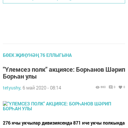
БӨЕК ҖИҢҮНӘҢ 76 ЕЛЛЫГЫНА
"Үлемсез полк" акциясе: Борһанов Шәрип
Борһан улы
tetyushy,
6 май 2020 - 08:14
660
0
0
276 нчы укчылар дивизиясендә 871 нче укчы полкында