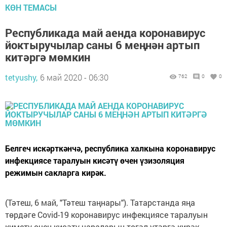
КӨН ТЕМАСЫ
Республикада май аенда коронавирус
йоктыручылар саны 6 меңнән артып
китәргә мөмкин
tetyushy,
6 май 2020 - 06:30
762
0
0
Белгеч искәрткәнчә, республика халкына коронавирус
инфекциясе таралуын кисәтү өчен үзизоляция
режимын сакларга кирәк.
(Тәтеш, 6 май, "Тәтеш таңнары"). Татарстанда яңа
төрдәге Covid-19 коронавирус инфекциясе таралуын
киметү өчен кисәтү чараларын төгәл үтәргә кирәк.