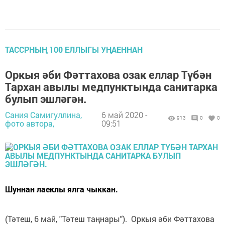
ТАССРНЫҢ 100 ЕЛЛЫГЫ УҢАЕННАН
Оркыя әби Фәттахова озак еллар Түбән
Тархан авылы медпунктында санитарка
булып эшләгән.
Сания Самигуллина,
6 май 2020 -
913
0
0
фото автора,
09:51
Шуннан лаеклы ялга чыккан.
(Тәтеш, 6 май, "Тәтеш таңнары"). Оркыя әби Фәттахова