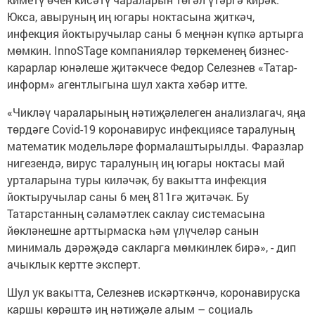
Юкса, авыруның иң югары ноктасына җиткәч,
инфекция йоктыручылар саны 6 меңнән күпкә артырга
мөмкин. InnoSTage компанияләр төркеменең бизнес-
карарлар юнәлеше җитәкчесе Федор Селезнев «Татар-
информ» агентлыгына шул хакта хәбәр итте.
«Чикләү чараларының нәтиҗәлелеген анализлагач, яңа
төрдәге Covid-19 коронавирус инфекциясе таралуның
математик модельләре формалаштырылды. Фаразлар
нигезендә, вирус таралуның иң югары ноктасы май
урталарына туры киләчәк, бу вакытта инфекция
йоктыручылар саны 6 мең 811гә җитәчәк. Бу
Татарстанның сәламәтлек саклау системасына
йөкләнешне арттырмаска һәм үлүчеләр санын
минималь дәрәҗәдә сакларга мөмкинлек бирә», - дип
ачыклык кертте эксперт.
Шул ук вакытта, Селезнев искәрткәнчә, коронавируска
каршы көрәштә иң нәтиҗәле алым – социаль