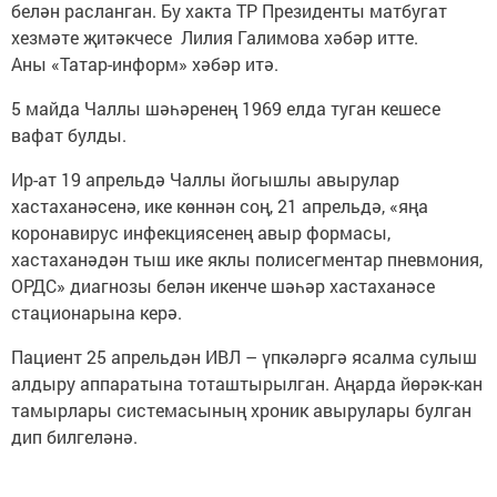
белән расланган. Бу хакта ТР Президенты матбугат
хезмәте җитәкчесе Лилия Галимова хәбәр итте.
Аны «Татар-информ» хәбәр итә.
5 майда Чаллы шәһәренең 1969 елда туган кешесе
вафат булды.
Ир-ат 19 апрельдә Чаллы йогышлы авырулар
хастаханәсенә, ике көннән соң, 21 апрельдә, «яңа
коронавирус инфекциясенең авыр формасы,
хастаханәдән тыш ике яклы полисегментар пневмония,
ОРДС» диагнозы белән икенче шәһәр хастаханәсе
стационарына керә.
Пациент 25 апрельдән ИВЛ – үпкәләргә ясалма сулыш
алдыру аппаратына тоташтырылган. Аңарда йөрәк-кан
тамырлары системасының хроник авырулары булган
дип билгеләнә.