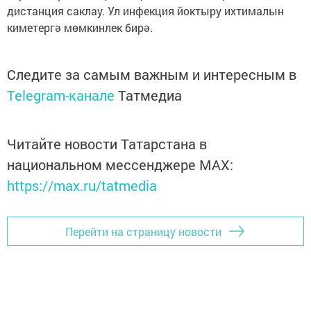
дистанция саклау. Ул инфекция йоктыру ихтималын
киметергә мөмкинлек бирә.
Следите за самым важным и интересным в
Telegram-канале
Татмедиа
Читайте новости Татарстана в
национальном мессенджере MАХ:
https://max.ru/tatmedia
Перейти на страницу новости