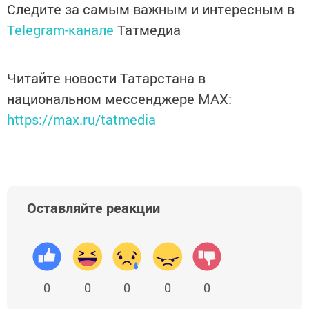
Следите за самым важным и интересным в
Telegram-канале
Татмедиа
Читайте новости Татарстана в
национальном мессенджере MАХ:
https://max.ru/tatmedia
Оставляйте реакции
0
0
0
0
0