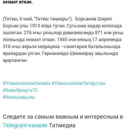
хезмәт иткән.
(Тәтеш, 6 май, "Тәтеш таңнары"). Борһанов Шәрип
Борһан улы 1913 елда туган. Сугышка кадәр колхозда
эшләгән. 276 нчы укчылар дивизиясендә 871 нче укчы
полкында хезмәт иткән. 1945 нче елның 17 апрелендә
316 нчы аерым медицина –санитария батальонында
яралардан үлгән. Германиядә Шиммирау авылында
җирләнгән.
#ҮлемсезполкОнлайн
#ҮлемсезполкТатарстан
#БөекҖиңүгә75
#Келәшавылы
Следите за самым важным и интересным в
Telegram-канале
Татмедиа