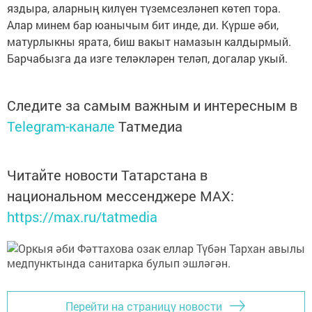
яздыра, аларның килүен түземсезләнеп көтеп тора.
Алар минем бар юанычым бит инде, ди. Күрше әби,
матурлыкны ярата, биш вакыт намазын калдырмый.
Барчабызга да изге теләкләрен теләп, догалар укый.
Следите за самым важным и интересным в
Telegram-канале
Татмедиа
Читайте новости Татарстана в
национальном мессенджере MАХ:
https://max.ru/tatmedia
Перейти на страницу новости