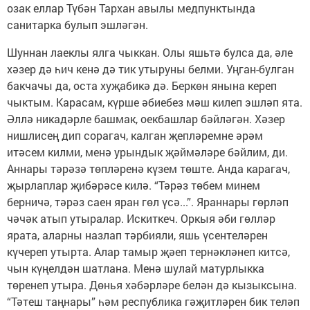
озак еллар Түбән Тархан авылы медпунктында
санитарка булып эшләгән.
Шуннан лаеклы ялга чыккан. Олы яшьтә булса да, әле
хәзер дә һич кенә дә тик утыруны белми. Уңган-булган
бакчачы да, оста хуҗабикә дә. Беркөн янына кереп
чыктым. Карасам, күрше әбиебез мәш килеп эшләп ята.
Әллә никадәрле башмак, оекбашлар бәйләгән. Хәзер
нишлисең дип сорагач, калган җепләремне әрәм
итәсем килми, менә урындык җәймәләре бәйлим, ди.
Аннары тәрәзә төпләренә күзем төште. Анда карагач,
җырлаплар җибәрәсе килә. “Тәрәз төбем минем
берничә, тәрәз саен яран гөл үсә...”. Яраннары гөрләп
чәчәк атып утыралар. Искиткеч. Оркыя әби гөлләр
ярата, аларны назлап тәрбияли, яшь үсентеләрен
күчереп утырта. Алар тамыр җәеп тернәкләнеп китсә,
чын күңелдән шатлана. Менә шулай матурлыкка
төренеп утыра. Дөнья хәбәрләре белән дә кызыксына.
“Тәтеш таңнары” һәм республика гәҗитләрен бик теләп