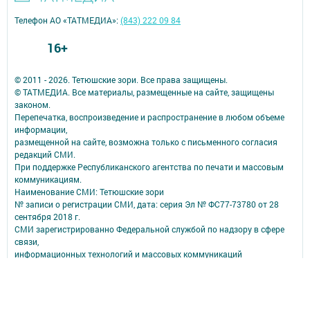
Телефон АО «ТАТМЕДИА»:
(843) 222 09 84
16+
© 2011 - 2026. Тетюшские зори. Все права защищены.
© ТАТМЕДИА. Все материалы, размещенные на сайте, защищены
законом.
Перепечатка, воспроизведение и распространение в любом объеме
информации,
размещенной на сайте, возможна только с письменного согласия
редакций СМИ.
При поддержке Республиканского агентства по печати и массовым
коммуникациям.
Наименование СМИ: Тетюшские зори
№ записи о регистрации СМИ, дата: серия Эл № ФС77-73780 от 28
сентября 2018 г.
СМИ зарегистрированно Федеральной службой по надзору в сфере
связи,
информационных технологий и массовых коммуникаций
ФИО главного редактора: Калашникова Елена Викторовна
Адрес редакции: Российская Федерация, Республика Татарстан,
422370, Тетюшский р-н, г. Тетюши, ул. Свердлова, д. 59
Электронная почта редакции: avangard@tatmedia.com