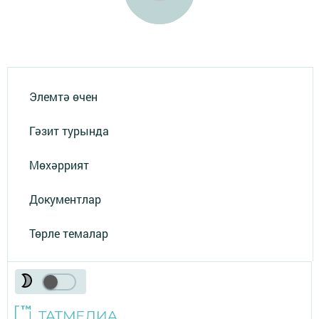
Элемтә өчен
Гәзит турында
Мөхәррият
Документлар
Төрле темалар