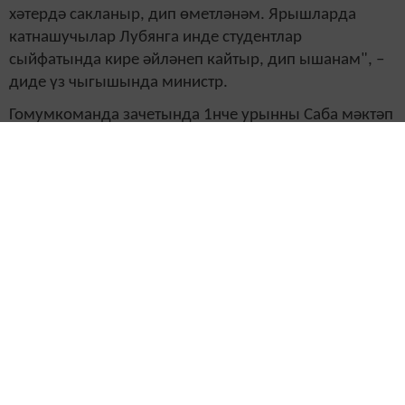
хәтердә сакланыр, дип өметләнәм. Ярышларда
катнашучылар Лубянга инде студентлар
сыйфатында кире әйләнеп кайтыр, дип ышанам", –
диде үз чыгышында министр.
Гомумкоманда зачетында 1нче урынны Саба мәктәп
урманчылыгының "Нургали оныклары" командасы
яулады, 2нче урынга – Лубян мәктәп
урманчылыгының "Экос" командасы, 3нче урынга
Арча мәктәп урманчылыгының "Табигать
варислары" командасы чыкты. "Җиңүгә омтылыш
өчен" номинациясендә Мамадыш мәктәп
урманчылыгы бүләкләнде.
Җиңүчеләр шулай ук "Татарстан урманнарының
киләчәге – безнең кулда" урман конференциясе
номинациясендә, "Яшь урманчылар" конкурсының
"Җиңүгә омтылыш өчен", "Тест уздыру"