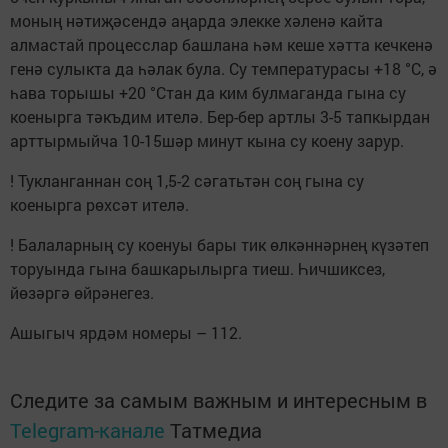
моның нәтиҗәсендә аңарда элекке хәленә кайта
алмастай процесслар башлана һәм кеше хәтта кечкенә
генә сулыкта да һәлак була. Су температурасы +18 °С, ә
һава торышы +20 °Стан да ким булмаганда гына су
коенырга тәкъдим ителә. Бер-бер артлы 3-5 тапкырдан
арттырмыйча 10-15шәр минут кына су коену зарур.
! Тукланганнан соң 1,5-2 сәгатьтән соң гына су
коенырга рөхсәт ителә.
! Балаларның су коенуы бары тик өлкәннәрнең күзәтеп
торуында гына башкарылырга тиеш. Һичшиксез,
йөзәргә өйрәнегез.
Ашыгыч ярдәм номеры – 112.
Следите за самым важным и интересным в
Telegram-канале
Татмедиа