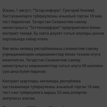
(Казан, 1 август, “Татар-информ”, Григорий Князев).
Хастаханәләргә туберкулезны ачыклый торган 18 мең
тест биреләчәк. Татарстан Сәламәтлек саклау
министрлыгы “Таттехмедфарм” предприятиесе белән
контракт төзеде. Бу хакта дәүләт сатып алулары рәсми
порталында хәбәр ителә.
Ике яклы килешү республиканың сәламәтлек саклау
учреждениеләрен медикаментлар белән тәэмин итүгә
юнәлтелгән. Татарстан Сәламәтлек саклау
министрлыгы медикаментлар сатып алуга 58 миллион
сум акча бүлеп бирәчәк.
Контракт шартлары нигезендә, республика
хастаханәләре туберкулезны ачыклый торган 18 мең
тест һәм туберкулезга каршы 53 мең аллерген
ампуласы алачак.