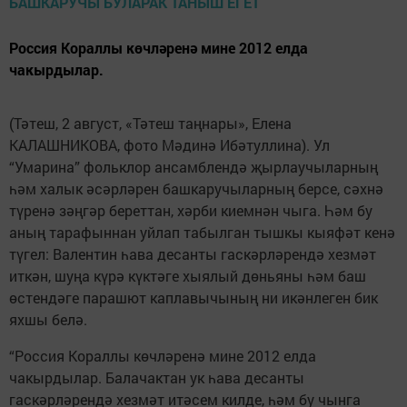
Россия Кораллы көч­ләренә мине 2012 елда
чакырдылар.
(Тәтеш, 2 август, «Тәтеш таңнары», Елена
КАЛАШНИКОВА, фото Мәдинә Ибәтуллина). Ул
“Умарина” фольклор ансамблендә җырлаучыларның
һәм халык әсәрләрен башкаручыларның берсе, сәхнә
түренә зәңгәр береттан, хәрби киемнән чыга. Һәм бу
аның тарафыннан уйлап табылган тышкы кыя­фәт кенә
түгел: Валентин һава десанты гас­кәрләрендә хезмәт
иткән, шуңа күрә күктәге хыялый дөньяны һәм баш
өстендәге парашют каплавычының ни икәнлеген бик
яхшы белә.
“Россия Кораллы көч­ләренә мине 2012 елда
чакырдылар. Балачактан ук һава десанты
гаскәрләрендә хезмәт итәсем килде, һәм бу чынга