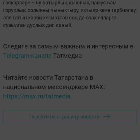
гаскәрләре – бу батырлык, кыюлык, намус һәм
горурлык, холыкны чыныктыру, ихтыяр көче тәрбияләү,
әле тагын хәрби хезмәттән соң да озак елларга
сузылган дуслык дип саный.
Следите за самым важным и интересным в
Telegram-канале
Татмедиа
Читайте новости Татарстана в
национальном мессенджере MАХ:
https://max.ru/tatmedia
Перейти на страницу новости