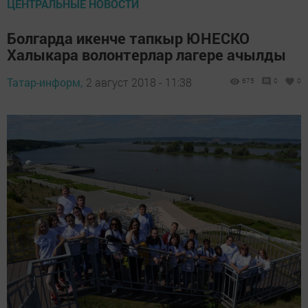
ЦЕНТРАЛЬНЫЕ НОВОСТИ
Болгарда икенче тапкыр ЮНЕСКО
Халыкара волонтерлар лагере ачылды
Татар-информ,
2 август 2018 - 11:38
675
0
0