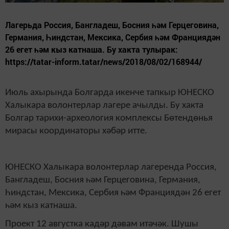
Лагерьда Россия, Бангладеш, Босния һәм Герцеговина,
Германия, Һиндстан, Мексика, Сербия һәм Франциядән
26 егет һәм кыз катнаша. Бу хакта тулырак:
https://tatar-inform.tatar/news/2018/08/02/168944/
Июль ахырында Болгарда икенче тапкыр ЮНЕСКО
Халыкара волонтерлар лагере ачылды. Бу хакта
Болгар тарихи-археология комплексы Бөтендөнья
мирасы координаторы хәбәр итте.
ЮНЕСКО Халыкара волонтерлар лагеренда Россия,
Бангладеш, Босния һәм Герцеговина, Германия,
Һиндстан, Мексика, Сербия һәм Франциядән 26 егет
һәм кыз катнаша.
Проект 12 августка кадәр дәвам итәчәк. Шушы