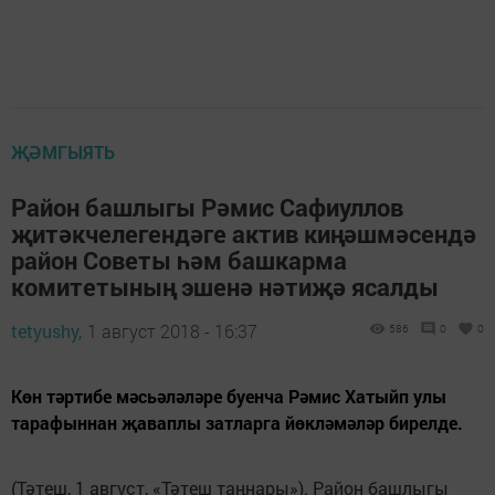
ҖӘМГЫЯТЬ
Район башлыгы Рәмис Сафиуллов
җитәкчелегендәге актив киңәшмәсендә
район Советы һәм башкарма
комитетының эшенә нәтиҗә ясалды
tetyushy,
1 август 2018 - 16:37
586
0
0
Көн тәртибе мәсьәләләре буенча Рәмис Хатыйп улы
тарафыннан җаваплы затларга йөкләмәләр бирелде.
(Тәтеш, 1 август, «Тәтеш таңнары»). Район башлыгы