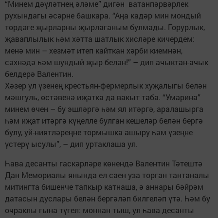
“Минем дәүләтнең әләме” дигән ватанпәрвәрлек
рухындагы әсәрне башкара. “Аңа кадәр мин мондый
төрдәге җырларны җырлаганым булмады. Горурлык,
җаваплылык һәм хәтта шатлык хисләре кичердем:
менә мин – хезмәт итеп кайткан хәрби киемнән,
сәхнәдә һәм шундый җыр белән!” – дип ачыктан-ачык
белдерә Валентин.
Хәзер ул үзенең крестьян-фермерлык хуҗалыгы белән
мәшгуль, өстәвенә иҗатка да вакыт таба. “Умарина”
минем өчен – бу эшләргә һәм ял итәргә, аралашырга
һәм иҗат итәргә күңелле булган кешеләр белән бергә
булу, уй-ниятләреңне тормышка ашыру һәм үзеңне
үстерү ысулы”, – дип уртак­лаша ул.
Һава десанты гаскәрләре көнендә Валентин Тәтештә
Дан Мемориалы янында ел саен уза торган тантаналы
митингта бишенче тапкыр катнаша, ә аннары бәйрәм
датасын дуслары белән бергәләп билгеләп үтә. Һәм бу
очраклы гына түгел: моннан тыш, ул һава десанты