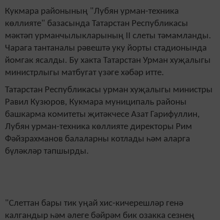
Кукмара районының "Лубян урман-техника
көллияте" базасында Татарстан Республикасы
мәктәп урманчылыкларының II слеты тәмамланды.
Чарага тантаналы рәвештә уку йорты стадионында
йомгак ясалды. Бу хакта Татарстан Урман хуҗалыгы
министрлыгы матбугат үзәге хәбәр итте.
Татарстан Республикасы урман хуҗалыгы министры
Равил Кузюров, Кукмара муниципаль районы
башкарма комитеты җитәкчесе Азат Гарифуллин,
Лубян урман-техника көллияте директоры Рим
Фәйзрахманов балаларны котлады һәм аларга
бүләкләр тапшырды.
"Слеттан бары тик уңай хис-кичерешләр генә
калгандыр һәм әлеге бәйрәм бик озакка сезнең