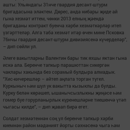
ашты: Ульяндагы 31нче гвардия десант-штурм
бригадасына эләктем. Дөрес, анда нибары җиде ай
гына хезмәт иттем, чөнки 2013 елның җәендә
бригаданы контракт буенча хәрби хезмәткәрләр итеп
үзгәрттеләр. Алга таба хезмәт итәр өчен мине Псковка
76нчы гвардия десант-штурм дивизия­сенә күчерделәр”,
– дип сөйли ул.
Әлеге вакытларны Валентин бары тик яхшы яктан гына
искә ала. Беренче тапкыр парашюттан сикергән
чаклары хакында без сорамый булдыра алмадык.
“Хис-кичерешләр – әйтеп аңлата торган түгел.
Куркыныч һәм шул ук вакытта кызыклы да булды.
Курку белән көрәшеп, ышанычсызлыкны җиңәсе һәм
гомер буе горурланыр­лык күренешләрне тиешенчә үтәп
чыгасы килде”, – дип җавап бирә егет.
Солдат хезмәтеннән соң ул беренче тапкыр хәрби
киемнән район мәдәният йорты сәхнәсенә чыга һәм