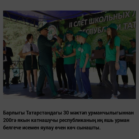
Барлыгы Татарстандагы 30 мәктәп урманчылыгыннан
200гә якын катнашучы республиканың иң яшь урман
белгече исемен яулау өчен көч сынашты.