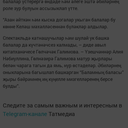
балалар үстерергә өндәде һәм әлеге эштә әбиләрнең
роле зур булуын ассызык­лап үтте.
“Азан әйткән һәм кыска догалар укыган балалар бу
көнне Келәш мәхәлләсеннән бүләкләр алдылар.
Спектакльдә катнашучылар һәм шулай ук башка
балалар да күчтәнәчсез калмады, – диде авыл
китапханәчесе Гөлчәчәк Галимова. – Үзешчәннәр Алия
Нәбиуллина, Гөлнәзирә Галимова матур җырлары
белән чарага тагын да ямь, нур өстәделәр. Әбиләрнең
оныкларына багышлап башкарган “Баламның баласы”
җыры бәйрәмнең иң күңелле мизгелләренең берсе
булды”.
Следите за самым важным и интересным в
Telegram-канале
Татмедиа