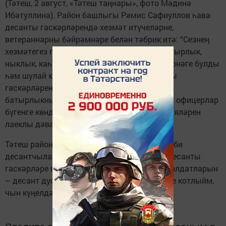
(Тәтеш, 2 август, «Тәтеш таңнары», фото Мәдинә
Ибәтуллина). Район башлыгы Рәмис Сафиуллов һава
десанты гас­кәрләрендә хезмәт итүчеләрне,
ветераннарны бәйрәмнәре белән тәбрик итә: “Сезнең
хезмәтегез гомер-гомергә фидакарьлек, батырлык,
ныклык, каһарманлык, Ватанга тугрылык үрнәге булды
һәм шулай калачак та. Россия һава десанты
гаскәрләренең тарихы меңләгән тиңдәшсез
батырлыкны сый­дыра. Яшь солдатлар һәм офицерлар
бүгенге көндә элгәреләрнең данлы традицияләрен
лаеклы дәвам итәләр.
Тәтеш районында яшәүчеләр үзләренең хәрби
десантчылары белән горурланалар! Һава десанты
гаскәрләре ветераннарын, офицерларын, солдатларын
– десант дуслыгына туг­ры калган һәркемне котлыйм,
чын күңелдән бәхет һәм җитешлек телим”.