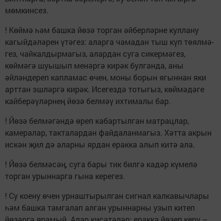
мөмкинсез.
! Көймә һәм башка йөзә торган әйберләрне куллану
кагыйдәләрен үтәгез: аларга чамадан тыш күп төялмә­
гез, чайкалдырмагыз, алар­­дан­ суга сикермәгез,
көймәгә шуышып менәргә кирәк булганда, аны
әйләндереп капламас өчен, моны борын ягыннан яки
арттан эшләргә кирәк. Исегездә тотыгыз, көймәдәге
кайберәүләрнең йөзә белмәү ихтималы бар.
! Йөзә белмәгәндә өреп кабартылган матрац­лар,
камералар, такталардан файдаланмагыз. Хәтта акрын
искән җил дә аларны ярдан еракка алып китә ала.
! Йөзә белмәсәң, суга бары тик билгә кадәр күмелә
торган урыннарга гына керегез.
! Су коену өчен урнаштырылган сигнал калкавычлары
һәм башка тамгалап алган урыннарны узып китеп
йөзәргә ярамый. Алар кисәтәләр: еракка йөзеп керү –