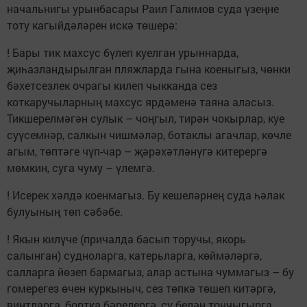
начальнигы урынбасары Раил Галимов суда үзеңне
тоту кагыйдәләрен искә төшерә:
! Бары тик махсус бүлеп куелган урыннарда,
җиһазландырылган пляжларда гына коеныгыз, чөнки
бәхетсезлек очрагы килеп чыкканда сез
коткаручыларның махсус ярдәменә таяна аласыз.
Тикшерелмәгән сулык – чоңгыл, тирән чокырлар, куе
суүсемнәр, салкын чишмәләр, ботаклы агачлар, көчле
агым, төптәге чүп-чар – җәрәхәтләнүгә китерергә
мөмкин, суга чуму – үлемгә.
! Исерек хәлдә коенмагыз. Бу кешеләрнең суда һәлак
булуының төп сәбәбе.
! Якын килүче (причалда басып торучы, якорь
салынган) судноларга, катерьларга, көймәләргә,
салларга йөзеп бармагыз, алар астына чуммагыз – бу
гомерегез өчен куркыныч, сез төпкә төшеп китәргә,
винтларга, бортка бәрелергә, су белән тончыгырга