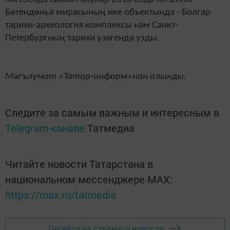
Бөтендөнья мирасының ике объектында - Болгар
тарихи-археология комплексы һәм Санкт-
Петербургның тарихи үзәгендә узды.
Мәгълүмат «Татар-информ»нан алынды.
Следите за самым важным и интересным в
Telegram-канале
Татмедиа
Читайте новости Татарстана в
национальном мессенджере MАХ:
https://max.ru/tatmedia
Перейти на страницу новости