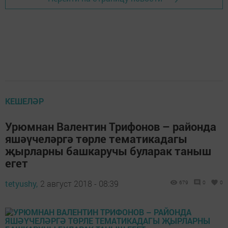
КЕШЕЛӘР
Урюмнан Валентин Трифонов – районда
яшәүчеләргә төрле тематикадагы
җырларны башкаручы буларак таныш
егет
tetyushy,
2 август 2018 - 08:39
679
0
0