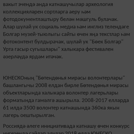
вакыт эчендә анда катнашучылар археология
коллекцияләрен сортларга аеру һәм
фотодокументлаштыру белән мәшгуль булачак.
Алар шулай ук социаль медиа һәм инглиз телендәге
Болгар музей-тыюлыгы сайты өчен яңа текстлар һәм
фотоконтент булдырачак, шулай ук "Бөек Болгар"
Урта гасыр сугышлары" халыкара фестивален
әзерләүдә ярдәм итәчәк.
ЮНЕСКОның "Бөтендөнья мирасы волонтерлары"
башлангычы 2008 елдан бирле Бөтендөнья мирасы
объектларында халыкара волонтер лагерьлары
форматында гамәлгә ашырыла. 2008-2017 елларда
61 илдә 3500 волонтер катнашында 360ка якын
лагерь оештырылган.
Россиядә әлеге инициативада катнашу өчен конкурс
нигезендә сайлап алулар 2018 елда ЮНЕСКО