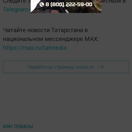
Следите за самым важным и интересным в
Telegram-канале
Татмедиа
Читайте новости Татарстана в
национальном мессенджере MАХ:
https://max.ru/tatmedia
Перейти на страницу новости
КӨН ТЕМАСЫ