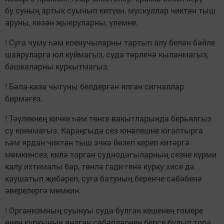
бу суның артык суынып китүен, мускуллар чиктән тыш
аруны, көзән җыеруларны, үлемне.
! Суга чуму һәм коенучыларны тартып алу белән бәйле
шаяруларга юл куймагыз, суда төрлечә кыланмагыз,
башкаларны куркытмагыз.
! Бәла-каза чыгуны белдергән ялган сигналлар
бирмәгез.
! Тәүлекнең кичке һәм төнге вакытларында берьялгыз
су коенмагыз. Караңгыда сез юнәлешне югалтырга
һәм ярдан чиктән тыш эчкә йөзеп кереп китәргә
мөмкинсез, килә торган суднодагыларның сезне күрми
калу ихтималы бар, төнлә гади генә курку хисе дә
каушатып җибәреп, суга батуның беренче сәбәбенә
әверелергә мөмкин.
! Организмның суынуы суда булган кешенең гомере
өчен куркыныч янаган сәбәпләрнең берсе булып тора,