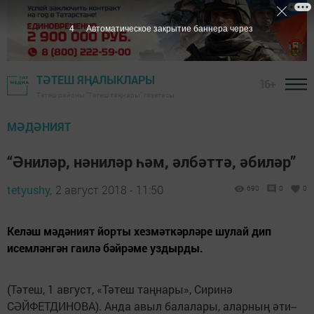
3
Автоматическое закрытие баннера через
ТӘТЕШ ЯҢАЛЫКЛАРЫ
16+
Тәтеш районы "Тәтеш таңнары" газетасы
МӘДӘНИЯТ
“Әниләр, нәниләр һәм, әлбәттә, әбиләр”
tetyushy,
2 август 2018 - 11:50
690
0
0
Келәш мәдәният йорты хезмәткәрләре шулай дип
исемләнгән гаилә бәйрәме уздырды.
(Тәтеш, 1 август, «Тәтеш таңнары», Сиринә
СӘЙФЕТДИНОВА). Анда авыл балалары, аларның әти-­