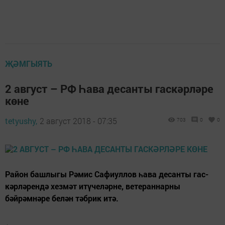
ҖӘМГЫЯТЬ
2 август – РФ Һава десанты гаскәрләре
көне
tetyushy,
2 август 2018 - 07:35
703
0
0
Район башлыгы Рәмис Сафиуллов һава десанты гас­
кәрләрендә хезмәт итүчеләрне, ветераннарны
бәйрәмнәре белән тәбрик итә.