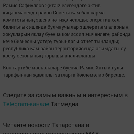
Рәмис Сафиуллов җитәкчелегендәге актив
киңәшмәсендә район Советы һәм башкарма
комитетының эшенә нәтиҗә ясалды; оператив хәл,
балигълык яшендә булмаучылар эшләре һәм аларның
хокукларын яклау буенча комиссия эшчәнлеге, районда
кече бизнесны үстерү турындагы отчет тыңланды;
республика һәм район территориясендә агымдагы су
коену сезонының торышы анализланды.
Көн тәртибе мәсьәләләре буенча Рәмис Хатыйп улы
тарафыннан җаваплы затларга йөкләмәләр бирелде.
Следите за самым важным и интересным в
Telegram-канале
Татмедиа
Читайте новости Татарстана в
национальном мессенджере MАХ: