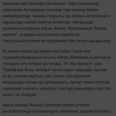
әниләре һәм әбиләре катнашты. Чара башланыр
алдыннан балаларны олылар тәм-томнар белән
сөендерделәр. Аннары барысы да Келәш китапханәсе
каршында эшләп килүче китаплар театрында
катнашучыларның язучы Фәнис Яруллинның “Урман
әкияте” әсәренә нигезләнеп әзерләгән
театральләштерелгән күренешне бик теләп карадылар.
Бу көнне шулай ук җирле шагыйрә Галия апа
Камалетдинованың оныгы Айгөл Әюпованың китабын
тәкъдим итү кичәсе дә булды. Ул “Аю җиләге” һәм
“Хәрефләр йокы илендә” китап­лары хакында чыгыш
ясап, үзенең иҗатын һәм тирән тәэсирләрен
якташлары белән дә уртаклашты.Автор теләге булган
һәркемне сәхнәгә чакырып, шигъри уеннардан мастер-
класс та үткәрде.
Авыл имамы Фәһим Галимов үзенең үтемле
нәсыйхәтендә ата-­аналарны игелекле, әдәпле-әхлаклы