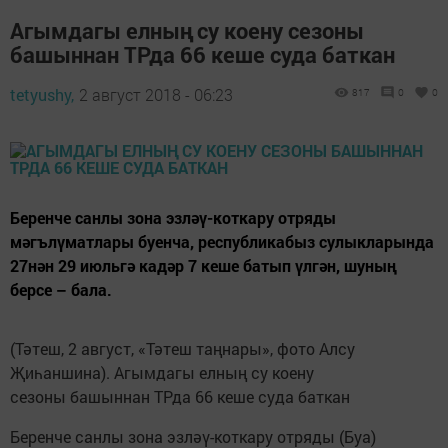
Агымдагы елның су коену сезоны
башыннан ТРда 66 кеше суда баткан
tetyushy,
2 август 2018 - 06:23
817
0
0
Беренче санлы зона эзләү-кот­кару отряды
мәгълүматлары буенча, республикабыз сулыкларында
27нән 29 июльгә кадәр 7 кеше батып үлгән, шуның
берсе – бала.
(Тәтеш, 2 август, «Тәтеш таңнары», фото Алсу
Җиһаншина). Агымдагы елның су коену
сезоны башыннан ТРда 66 кеше суда баткан
Беренче санлы зона эзләү-кот­кару отряды (Буа)