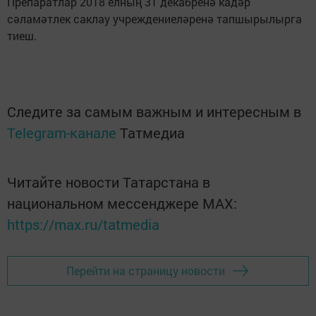
Препаратлар 2018 елның 31 декабренә кадәр
сәламәтлек саклау учреждениеләренә тапшырылырга
тиеш.
Следите за самым важным и интересным в
Telegram-канале
Татмедиа
Читайте новости Татарстана в
национальном мессенджере MАХ:
https://max.ru/tatmedia
Перейти на страницу новости