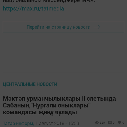
https://max.ru/tatmedia
Перейти на страницу новости
ЦЕНТРАЛЬНЫЕ НОВОСТИ
Мәктәп урманчылыклары II слетында
Сабаның "Нургали оныклары"
командасы җиңү яулады
Татар-информ,
1 август 2018 - 15:53
525
0
0