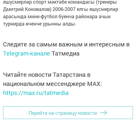
яшүсмерләр спорт мәктәбе командасы (тренеры
Дмитрий Коновалов) 2006-2007 елгы яшүсмерләр
арасында мини-футбол буенча районара ачык
турнирда өченче урынны алды.
Следите за самым важным и интересным в
Telegram-канале
Татмедиа
Читайте новости Татарстана в
национальном мессенджере MАХ:
https://max.ru/tatmedia
Перейти на страницу новости