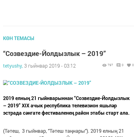
КӨН ТЕМАСЫ
“Созвездие-Йолдызлык – 2019”
tetyushy,
3 гыйнвар 2019 - 03:12
797
0
0
2019 елның 21 гыйнварыннан “Созвездие-Йолдызлык
– 2019” XIX ачык республика телевизион яшьләр
эстрада сәнгате фестиваленең район этабы старт ала.
(Тәтеш, 3 гыйнвар, "Тәтеш таңнары"). 2019 елның 21