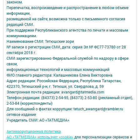
законом.
Перепечатка, воспроизведение и распространение в любом объеме
информации,
размещенной на сайте, возможна только с письменного согласия
редакций СМИ.
При поддержке Республиканского агентства по печати и массовым
коммуникациям.
Наименование СМИ: Тетюшские зори
№ записи о регистрации СМИ, дата: серия Эл № ФС77-73780 от 28
сентября 2018 г.
СМИ зарегистрированно Федеральной службой по надзору в сфере
связи,
информационных технологий и массовых коммуникаций
ФИО главного редактора: Калашникова Елена Викторовна
Адрес редакции: Российская Федерация, Республика Татарстан,
422370, Тетюшский р-н, г. Тетюши, ул. Свердлова, д. 59
Электронная почта редакции: avangard@tatmedia.com
Телефон редакции: (84373) 2-54-95, (84373) 2-53-80 (рекламный отдел),
2-53-84 (корреспонденты)
Для сообщений о фактах коррупции: tetuch_awangard@rambler.ru
сетевое издание
Учредитель СМИ: АО «ТАТМЕДИА»
Антикоррупционная политика
АО «ТАТМЕДИА» использует «cookie»
для персонализации сервисов и