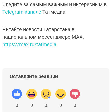
Следите за самым важным и интересным в
Telegram-канале
Татмедиа
Читайте новости Татарстана в
национальном мессенджере MАХ:
https://max.ru/tatmedia
Оставляйте реакции
0
0
0
0
0