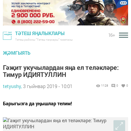
ТӘТЕШ ЯҢАЛЫКЛАРЫ
16+
Тәтеш районы "Тәтеш таңнары" газетасы
ҖӘМГЫЯТЬ
Гәҗит укучылардан яңа ел теләкләре:
Тимур ИДИЯТУЛЛИН
tetyushy,
3 гыйнвар 2019 - 10:01
1128
0
0
Барыгызга да уңышлар телим!