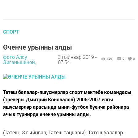
СПОРТ
Өченче урынны алды
фото Алсу
3 гыйнвар 2019 -
1291
0
0
Зиганьшиной,
07:54
Тәтеш балалар-яшүсмерләр спорт мәктәбе командасы
(тренеры Дмитрий Коновалов) 2006-2007 елгы
яшүсмерләр арасында мини-футбол буенча районара
ачык турнирда өченче урынны алды.
(Тәтеш, 3 гыйнвар, Тәтеш таңнары). Тәтеш балалар-