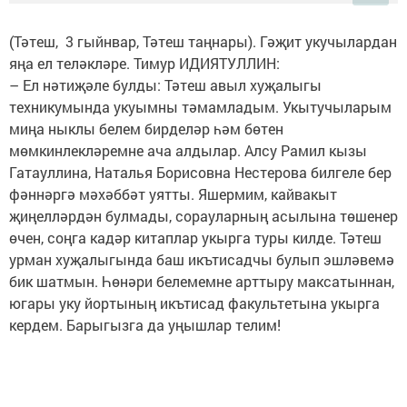
(Тәтеш, 3 гыйнвар, Тәтеш таңнары). Гәҗит укучылардан
яңа ел теләкләре. Тимур ИДИЯТУЛЛИН:
– Ел нәтиҗәле булды: Тәтеш авыл хуҗалыгы
техникумында укуымны тәмамладым. Укытучыларым
миңа нык­лы белем бирделәр һәм бөтен
мөмкинлекләремне ача алдылар. Алсу Рамил кызы
Гатауллина, На­талья Борисовна Нестерова билгеле бер
фәннәргә мәхәббәт уятты. Яшермим, кайвакыт
җиңелләрдән булмады, сорауларның асылына төшенер
өчен, соңга кадәр китаплар укырга туры килде. Тәтеш
урман хуҗалыгында баш икътисадчы булып эшләвемә
бик шатмын. Һөнәри белемемне арттыру максатыннан,
югары уку йортының икътисад факультетына укырга
кердем. Барыгызга да уңышлар телим!