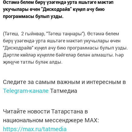
Өстәмә белем бирү үзәгендә урта яшьтәге мәктәп
укучылары өчен "Дискодрайв" күңел ачу бию
программасы булып узды.
(Тәтеш, 2 гыйнвар, "Тәтеш таңнары"). Өстәмә белем
бирү үзәгендә урта яшьтәге мәктәп укучылары өчен
"Дискодрайв" күңел ачу бию программасы булып узды.
Дәртле көйләр күңелле бәйгеләр белән алмашты. Һәр
җиңүче татлы бүләк алды.
Следите за самым важным и интересным в
Telegram-канале
Татмедиа
Читайте новости Татарстана в
национальном мессенджере MАХ:
https://max.ru/tatmedia