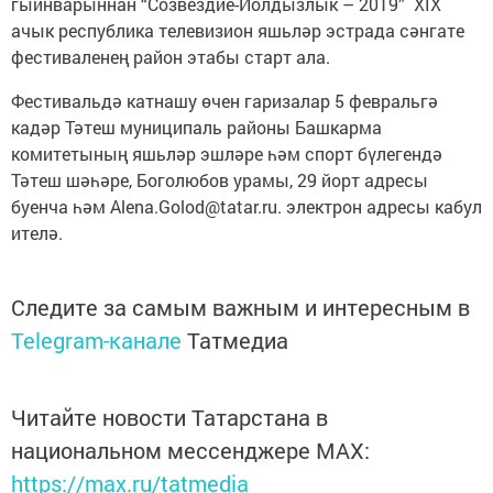
гыйнварыннан “Созвездие-Йолдызлык – 2019” XIX
ачык республика телевизион яшьләр эстрада сәнгате
фестиваленең район этабы старт ала.
Фестивальдә катнашу өчен гаризалар 5 февральгә
кадәр Тәтеш муниципаль районы Башкарма
комитетының яшьләр эшләре һәм спорт бүлегендә
Тәтеш шәһәре, Боголюбов урамы, 29 йорт адресы
буенча һәм Alena.Golod@tatar.ru. электрон адресы кабул
ителә.
Следите за самым важным и интересным в
Telegram-канале
Татмедиа
Читайте новости Татарстана в
национальном мессенджере MАХ:
https://max.ru/tatmedia