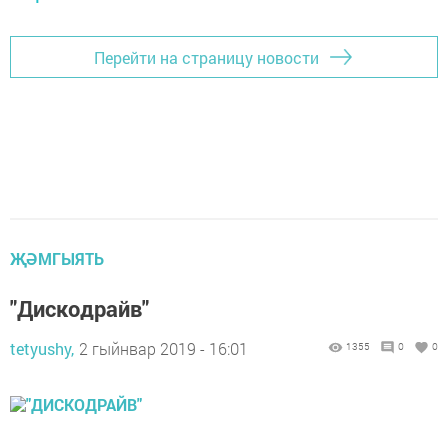
Перейти на страницу новости
ҖӘМГЫЯТЬ
"Дискодрайв"
tetyushy,
2 гыйнвар 2019 - 16:01
1355
0
0