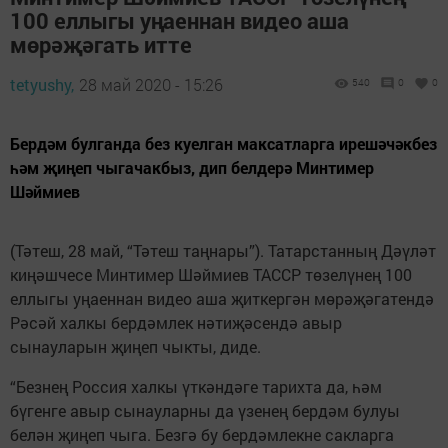
100 еллыгы уңаеннан видео аша
мөрәҗәгать итте
tetyushy,
28 май 2020 - 15:26
540
0
0
Бердәм булганда без куелган максатларга ирешәчәкбез
һәм җиңеп чыгачакбыз, дип белдерә Минтимер
Шәймиев
(Тәтеш, 28 май, “Тәтеш таңнары”). Татарстанның Дәүләт
киңәшчесе Минтимер Шәймиев ТАССР төзелүнең 100
еллыгы уңаеннан видео аша җиткергән мөрәҗәгатендә
Рәсәй халкы бердәмлек нәтиҗәсендә авыр
сынауларын җиңеп чыкты, диде.
“Безнең Россия халкы үткәндәге тарихта да, һәм
бүгенге авыр сынауларны да үзенең бердәм булуы
белән җиңеп чыга. Безгә бу бердәмлекне сакларга