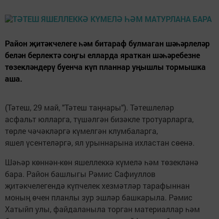
Район җитәкчелеге һәм битараф булмаган шәһәрлеләр
белән берлектә соңгы елларда ­яраткан шәһәребезне
төзекләндерү буенча күп планнар уңышлы тормышка
аша.
(Тәтеш, 29 май, "Тәтеш таңнары"). Тәтешлеләр
асфальт юлларга, түшәлгән бизәкле тротуарларга,
төрле чәчәкләргә күмелгән клумбаларга,
яшел үсентеләргә, ял урыннарына ихластан сөенә.
Шәһәр көннән-көн яшеллеккә күмелә һәм төзекләнә
бара. Район башлыгы Рәмис Сафиуллов
җитәкчелегендә күпчелек хезмәтләр тарафыннан
моның өчен планлы зур эшләр башкарыла. Рәмис
Хатыйп улы, файдаланыла торган материаллар һәм