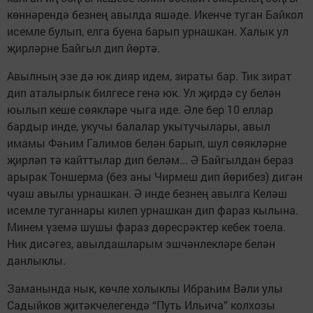
көннәрендә безнең авылда яшәде. Икенче туган Байкол
исемле булып, елга буена барып урнашкан. Халык ул
җирләрне Байгыл дип йөртә.
Авылның эзе дә юк дияр идем, зираты бар. Тик зират
дип аталырлык билгесе генә юк. Ул җирдә су белән
юылып кеше сөякләре чыга иде. Әле бер 10 еллар
бардыр инде, укучы балалар укытучылары, авыл
имамы Фәһим Галимов белән барып, шул сөякләрне
җирләп тә кайттылар дип беләм... Ә Байгылдан бераз
арырак Тоншерма (без аны Чирмеш дип йөрибез) дигән
чуаш авылы урнашкан. Ә инде безнең авылга Келәш
исемле туганнары килеп урнашкан дип фараз кылына.
Минем үземә шушы фараз дөресрәктер кебек тоела.
Ник дисәгез, авылдашларым эшчәнлекләре белән
данлыклы.
Заманында нык, көчле холыклы Ибраһим Вәли улы
Садыйков җитәкчелегендә “Путь Ильича” колхозы