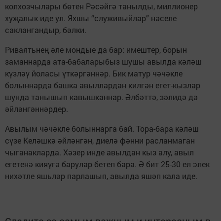
колхозчылары бөтен Рәсәйгә танылды, миллионер
хуҗалык иде ул. Яхшы “служивыйлар” нәселе
саклангандыр, бәлки.
Риваятьнең әле мондые да бар: имештер, борын
заманнарда ата-бабаларыбыз шушы авылда кәләш
күзләү йоласы үткәргәннәр. Бик матур чәчәкле
болыннарда башка авыллардан килгән егет-кызлар
шунда танышып кавышканнар. Әлбәттә, зәлидә дә
әйләнгәннәрдер.
Авылым чәчәкле болыннарга бай. Тора-бара кәләш
сүзе Келәшкә әйләнгән, диелә фәнни расланмаган
чыганак­ларда. Хәзер инде авылдан кыз алу, авыл
егетенә кияүгә барулар бетеп бара. Ә бит 25-30 ел элек
нихәтле яшьләр парлашып, авылда яшәп кала иде.