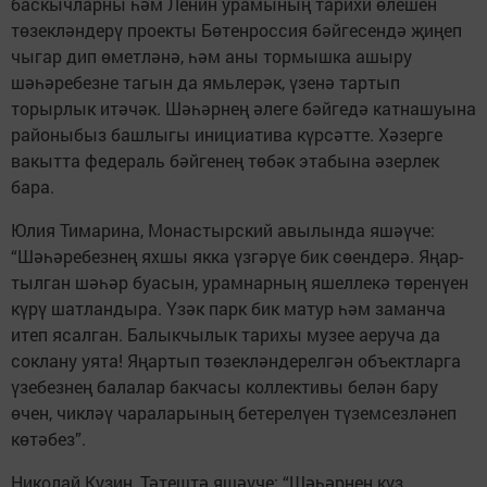
баскычларны һәм Ленин урамының тарихи өлешен
төзекләндерү проекты Бөтенроссия бәйгесендә җиңеп
чыгар дип өметләнә, һәм аны тормышка ашыру
шәһәребезне тагын да ямьлерәк, үзенә тартып
торырлык итәчәк. Шәһәрнең әлеге бәйгедә катнашуына
районыбыз башлыгы инициатива күрсәтте. Хәзерге
вакытта федераль бәйгенең төбәк этабына әзерлек
бара.
Юлия Тимарина, Монастырский авылында яшәүче:
“Шәһәребезнең яхшы якка үзгәрүе бик сөендерә. Яңар­
тылган шәһәр буасын, урамнарның яшеллекә төре­нүен
күрү шатландыра. Үзәк парк бик матур һәм заманча
итеп ясалган. Балыкчылык тарихы музее аеруча да
соклану уята! Яңартып төзекләндерелгән объектларга
үзебезнең балалар бакчасы коллективы белән бару
өчен, чикләү чараларының бетерелүен түземсезләнеп
көтәбез”.
Николай Кузин, Тәтештә яшәүче: “Шәһәрнең күз