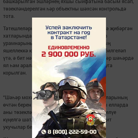
башкарылган эшләрнең яхшы сыйфатына басым ясап,
төзекләндерелгән һәр объект­ны шәхсән контрольдә
тота.
Тәтешлеләрнең күбесе үзлә­ренең редакциягә җибәргән
хатларында һәм шалтыратуларында шәһәр
урамнарының гаять матурлана баруын, аның
яшеллеккә күмелүен рәхмәт сүзләре белән билгеләп
үтә, ә бит нәкъ тә менә утыртылган үсентеләр шәһәрдә
ял һәм аралашып утыру урыннары булдыруга
корылган.
“Шәһәр мохите – ул тәтешлеләр үз тормышларының
өчтән берен үткәрә торган мохит, һәм соңгы елларда
аны төзекләндерүгә зур игътибар бүлеп бирелүе
күңелгә шатлык өсти”, – дип уртаклаша гәҗит
укучылар безнең белән.