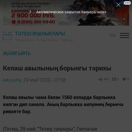
6
Автоматическое закрытие баннера через
ТӘТЕШ ЯҢАЛЫКЛАРЫ
16+
Тәтеш районы "Тәтеш таңнары" газетасы
ҖӘМГЫЯТЬ
Келәш авылының борынгы тарихы
tetyushy,
29 май 2020 - 07:58
662
0
0
Келәш авылы чама белән 1560 елларда барлыкка
килгән дип санала. Аның барлыкка килүенең берничә
риваяте бар.
(Тәтеш, 29 май, "Тәтеш таңнары", Гөлчәчәк