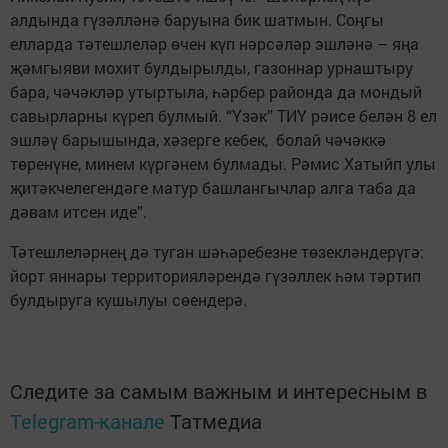
алдында гүзәлләнә баруына бик шатмын. Соңгы
елларда тәтешлеләр өчен күп нәрсәләр эшләнә – яңа
җәмгыяви мохит булдырылды, газоннар урнаштыру
бара, чәчәкләр утыртыла, һәрбер районда да мондый
савырларны күреп булмый. “Үзәк” ТИҮ рәисе белән 8 ел
эшләү барышында, хәзерге кебек, болай чәчәккә
төренүне, минем күргәнем булмады. Рәмис Хатыйп улы
җитәкчелегендәге матур башлангычлар алга таба да
дәвам итсен иде”.
Тәтешлеләрнең дә ­туган шәһәребезне төзек­лән­дерүгә:
йорт яннары тер­риторияләрендә гүзәллек һәм тәртип
булдыруга кушылуы сөендерә.
Следите за самым важным и интересным в
Telegram-канале
Татмедиа