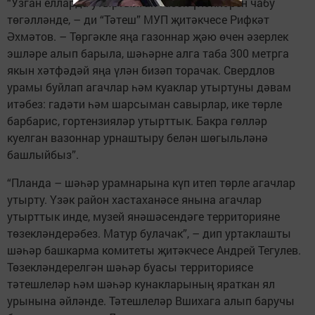
“Узган елларда утыртылган газон үләннәрен чабу
төгәлләнде, – ди “Тәтеш” МУП җитәкчесе Рифкәт
Әхмәтов. – Төргәкле яңа газоннар җәю өчен әзерлек
эшләре алып барыла, шәһәрне алга таба 300 метрга
якын хәтфәдәй яңа үлән бизәп торачак. Свердлов
урамы буйлап агачлар һәм куаклар утыртуны дәвам
итәбез: гадәти һәм шарсыман савырлар, ике төрле
барбарис, гортензияләр утырттык. Бакра гөлләр
куелган вазоннар урнаштыру белән шөгыльләнә
башлыйбыз”.
“Планда – шәһәр урамнарына күп итеп төрле агачлар
утырту. Үзәк район хастаханәсе янына агачлар
утырттык инде, музей янәшәсендәге территорияне
төзекләндерәбез. Матур булачак”, – дип уртаклашты
шәһәр башкарма комитеты җитәкчесе Андрей Тегулев.
Төзекләндерелгән шәһәр буасы территориясе
тәтешлеләр һәм шәһәр кунакларының яраткан ял
урынына әйләнде. Тәтешлеләр Вшихага алып ба­ручы