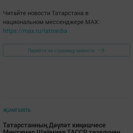
Читайте новости Татарстана в
национальном мессенджере MАХ:
https://max.ru/tatmedia
Перейти на страницу новости
ҖӘМГЫЯТЬ
Татарстанның Дәүләт киңәшчесе
Минтимер Шәймиев ТАССР төзелүнең