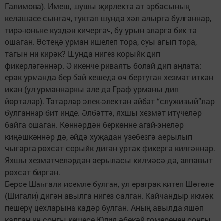
Галимова). Имеш, шушы җирлектә ат арбасының
келәшәсе сынгач, туктап шунда хәл алырга булганнар,
тирә-юньне күздән кичергәч, бу урын аларга бик тә
ошаган. Өстеңә урман ишелеп тора, суы агып тора,
тагын ни кирәк? Шунда нигез корыйк дип
фикерләгәннәр. Ә икенче риваять болай дип аңлата:
ерак урманда бер бай кешедә өч бертуган хезмәт иткән
икән (ул урманнарны әле дә Граф урманы дип
йөртәләр). Татарлар элек-электән әйбәт “служивый”лар
булганнар бит инде. Әлбәттә, яхшы хезмәт итүчеләр
байга ошаган. Көннәрдән беркөнне агай-энеләр
киңәшкәннәр дә, әйдә хуҗадан үзебезгә аерылып
чыгарга рөхсәт сорыйк дигән уртак фикергә килгәннәр.
Яхшы хезмәтчеләрдән аерыласы килмәсә дә, алпавыт
рөхсәт биргән.
Берсе Шаһгали исемле булган, ул ераграк китеп Шөгәле
(Шигали) дигән авылга нигез салган. Кайчандыр икмәк
пешерү цехларына кадәр булган. Аның авылда яшәп
калган иң соңгы кешесе Юлия әбекәй гомеренең соңгы