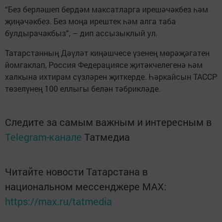
“Без берләшеп бердәм максатларга ирешәчәкбез һәм
җиңәчәкбез. Без моңа ирештек һәм алга таба
булдырачакбыз”, – дип ассызыклый ул.
Татарстанның Дәүләт киңәшчесе үзенең мөрәҗәгатен
йомгаклап, Россия Федерациясе җитәкчелегенә һәм
халкына ихтирам сүзләрен җиткерде. Һәркайсын ТАССР
төзелүнең 100 еллыгы белән тәбрикләде.
Следите за самым важным и интересным в
Telegram-канале
Татмедиа
Читайте новости Татарстана в
национальном мессенджере MАХ:
https://max.ru/tatmedia