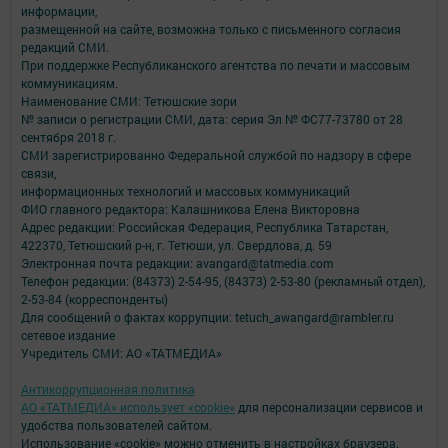
информации,
размещенной на сайте, возможна только с письменного согласия
редакций СМИ.
При поддержке Республиканского агентства по печати и массовым
коммуникациям.
Наименование СМИ: Тетюшские зори
№ записи о регистрации СМИ, дата: серия Эл № ФС77-73780 от 28
сентября 2018 г.
СМИ зарегистрированно Федеральной службой по надзору в сфере
связи,
информационных технологий и массовых коммуникаций
ФИО главного редактора: Калашникова Елена Викторовна
Адрес редакции: Российская Федерация, Республика Татарстан,
422370, Тетюшский р-н, г. Тетюши, ул. Свердлова, д. 59
Электронная почта редакции: avangard@tatmedia.com
Телефон редакции: (84373) 2-54-95, (84373) 2-53-80 (рекламный отдел),
2-53-84 (корреспонденты)
Для сообщений о фактах коррупции: tetuch_awangard@rambler.ru
сетевое издание
Учредитель СМИ: АО «ТАТМЕДИА»
Антикоррупционная политика
АО «ТАТМЕДИА» использует «cookie»
для персонализации сервисов и
удобства пользователей сайтом.
Использование «cookie» можно отменить в настройках браузера.