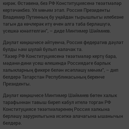
кирәк. Өстәвенә, без РФ Конституциясенә төзәтмәләр
кертәчәкбез. Ул мөһим этап. Россия Президенты
Владимир Путинның бу уңайдан тырышлыгы илебезне
тагын да көчлерәк итү өчен алга таба берләшүгә,
үсешкә юнәлтелгән”, – диде Минтимер Шәймиев.
Дәүләт киңәшчесе әйтүенчә, Россия федератив дәүләт
булды һәм шулай булып калачак та.
“Хәзер РФ Конституциясенә төзәтмәләр кертү бара,
мәдәни-дини үсеш өлешендә Россиядәге барлык
халыкларның фикере белән исәпләшү мөһим”, – дип
белдерә Татарстан Республикасының беренче
Президенты.
Дәүләт киңәшчесе Минтимер Шәймиев бөтен халык
тарафыннан тавыш биреп кабул ителә торган РФ
Конституциясе төзәтмәләренең Россия халкына
берләшү зарурилыгына исәпкә алачагына ышанычын
белдерә.