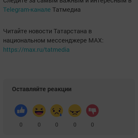
Следите за самым важным и интересным в
Telegram-канале
Татмедиа
Читайте новости Татарстана в
национальном мессенджере MАХ:
https://max.ru/tatmedia
Оставляйте реакции
0
0
0
0
0