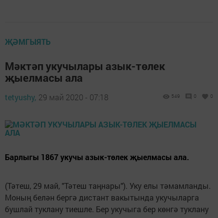
ҖӘМГЫЯТЬ
Мәктәп укучылары азык-төлек
җыелмасы ала
tetyushy,
29 май 2020 - 07:18
549
0
0
Барлыгы 1867 укучы азык-төлек җыелмасы ала.
(Тәтеш, 29 май, "Тәтеш таңнары"). Уку елы тәмамланды.
Моның белән бергә дистант вакытында укучыларга
бушлай туклану тиешле. Бер укучыга бер көнгә туклану