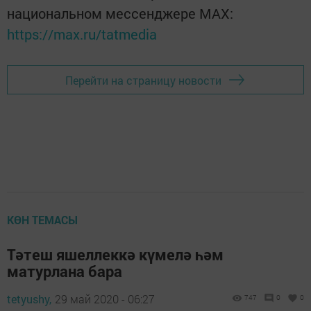
национальном мессенджере MАХ:
https://max.ru/tatmedia
Перейти на страницу новости
КӨН ТЕМАСЫ
Тәтеш яшеллеккә күмелә һәм
матурлана бара
tetyushy,
29 май 2020 - 06:27
747
0
0