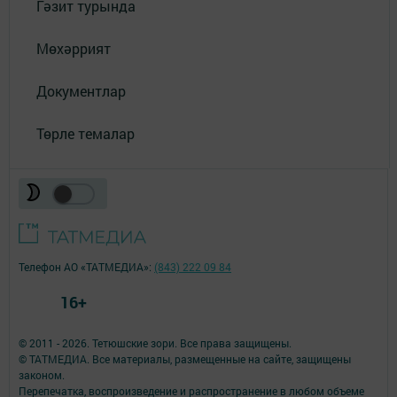
Гәзит турында
Мөхәррият
Документлар
Төрле темалар
Телефон АО «ТАТМЕДИА»:
(843) 222 09 84
16+
© 2011 - 2026. Тетюшские зори. Все права защищены.
© ТАТМЕДИА. Все материалы, размещенные на сайте, защищены
законом.
Перепечатка, воспроизведение и распространение в любом объеме