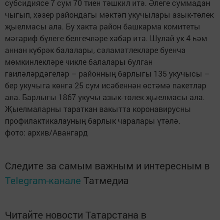
субсидиясе 7 сум 70 тиен тәшкил итә. Әлеге суммадан
чыгып, хәзер райондагы мәктәп укучылары азык-төлек
җыелмасы ала. Бу хакта район башкарма комитеты
мәгариф бүлеге белгечләре хәбәр итә. Шулай ук 4 һәм
аннан күбрәк балалары, сәламәтлекләре буенча
мөмкинлекләре чикле балалары ­булган
гаиләләрдәгеләр – район­ның барлыгы 135 укучысы –
бер укучыга көнгә 25 сум исәбеннән өстәмә пакетлар
ала. Барлыгы 1867 укучы азык-төлек җыелмасы ала.
Җыелмаларны тараткан вакытта коронавирусны
профилактикалауның барлык чаралары үтәлә.
фото: архив/Авангард
Следите за самым важным и интересным в
Telegram-канале
Татмедиа
Читайте новости Татарстана в