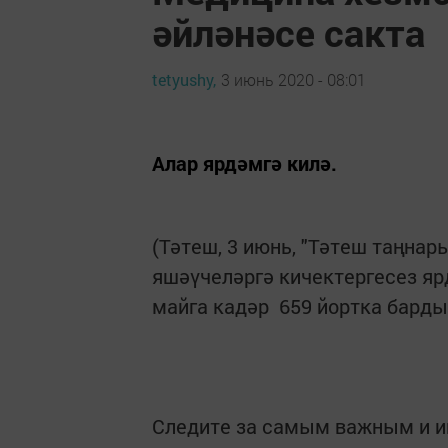
әйләнәсе сакта
tetyushy,
3 июнь 2020 - 08:01
Алар ярдәмгә килә.
(Тәтеш, 3 июнь, "Тәтеш таңна
яшәүчеләргә кичектергесез яр
майга кадәр 659 ­йортка барды
Следите за самым важным и 