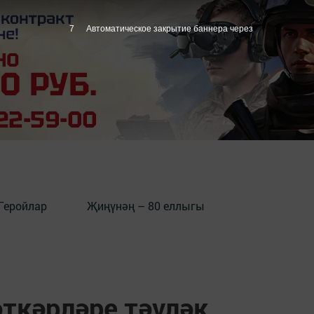
6
Автоматическое закрытие баннера через
Геройлар
Җиңүнәң – 80 еллыгы
ткәрләре тәүләк