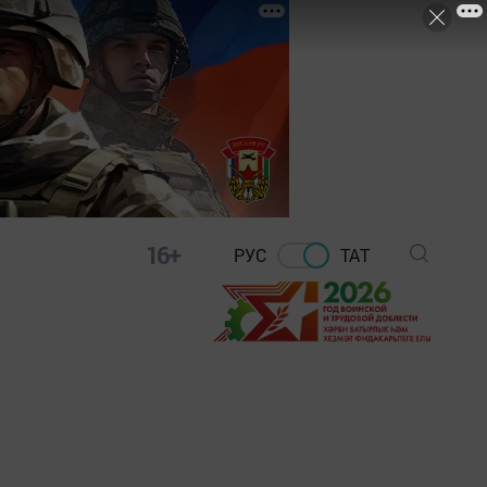
16+
РУС
ТАТ