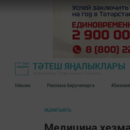
ТӘТЕШ ЯҢАЛЫКЛАРЫ
Тәтеш районы "Тәтеш таңнары" газетасы
Мөһим
Реклама бирүчеләргә
#Безнен
ҖӘМГЫЯТЬ
Медицина хезмә