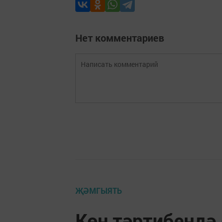
Нет комментариев
ҖӘМГЫЯТЬ
Көн тәртибендә