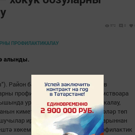
ау
572
0
гә алынды.
ы"). Район башлыгы Рәмис ­Сафиуллов
ларны профилактикалау буенча ведомствоара
ышында урам җинаятен профилактикалау,
анын киметү юнә­лешендәге мәсьәләләр төп
а­шучы­лар иректән мәхрүм итү урыннарыннан
ештә хөкем ителгән затлар бе­лән профилактик