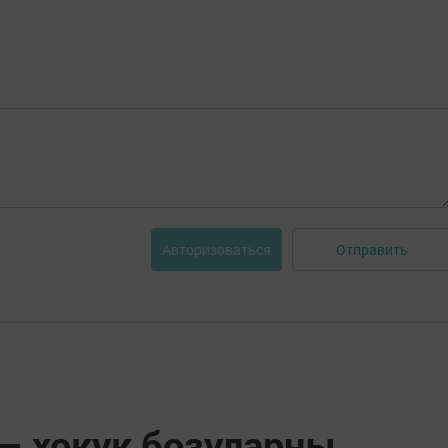
Отправить
Авторизоваться
 – хокук бозуларны