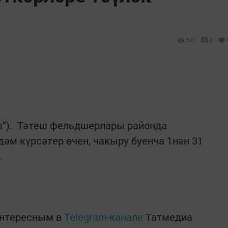
541
0
ры"). Тәтеш фельдшерлары районда
дәм күрсәтер өчен, чакыру буенча 1нән 31
.
интересным в
Telegram-канале
Татмедиа