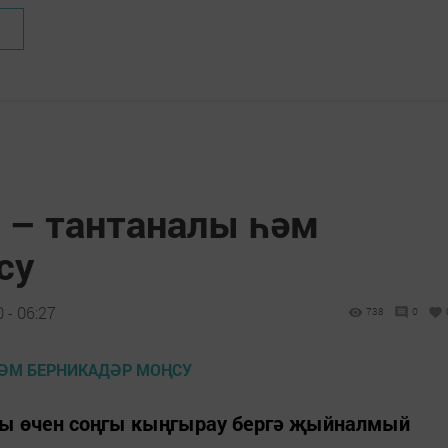
 – тантаналы һәм
су
 - 06:27
738
0
ы өчен соңгы кыңгырау бергә җыйналмый