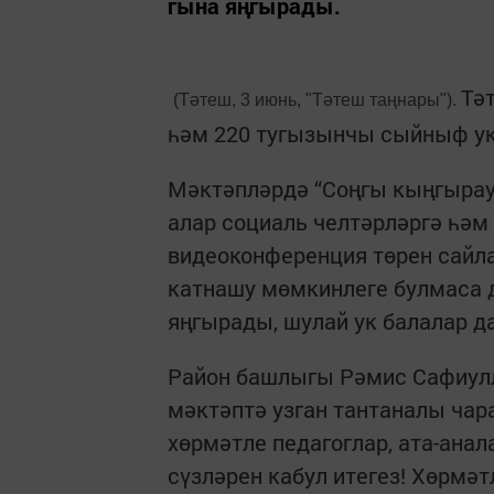
гына яңгырады.
Тә
(Тәтеш, 3 июнь, "Тәтеш таңнары").
һәм 220 тугызынчы сыйныф ук
Мәктәпләрдә “Соңгы кың­гырау
алар социаль челтәрләргә һәм
видеоконференция төрен сайл
катнашу мөмкинлеге булмаса д
яңгырады, шулай ук балалар да
Район башлыгы Рәмис Сафиулл
мәктәптә узган тантаналы ча
хөрмәтле педагоглар, ата-ана
сүзләрен кабул итегез! Хөрмәтл