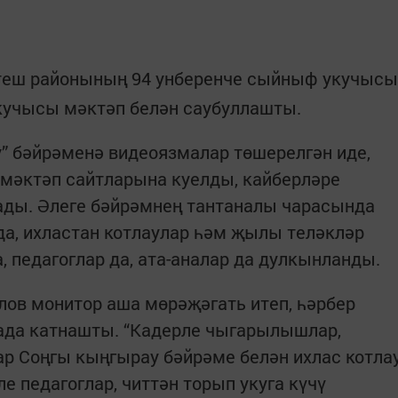
теш районының 94 унберенче сыйныф укучысы
учысы мәктәп белән саубуллашты.
” бәйрәменә видеоязмалар төшерелгән иде,
 мәктәп сайтларына куелды, кайберләре
ады. Әлеге бәйрәмнең тантаналы чарасында
а, ихластан котлаулар һәм җылы теләкләр
, педагоглар да, ата-аналар да дулкынланды.
ов монитор аша мөрәҗәгать итеп, һәрбер
рада катнашты. “Кадерле чыгарылышлар,
лар Соңгы кыңгырау бәйрәме белән ихлас котла
е педагог­лар, читтән торып укуга күчү