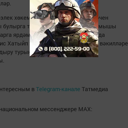
ләр.
 элек хөкем ите­лүчеләргә җайлашу өчен
ы булырга тиеш. Аларның киләчәк язмышы
арга ярдәм итәргә, хезмәткә урнашуда
ис ­Хатыйп улы. Җаваплы хезмәтләр вә­килләре
лдыру турында җиткерделәр. Барлык
ы.
интересным в
Telegram-канале
Татмедиа
в национальном мессенджере MАХ: