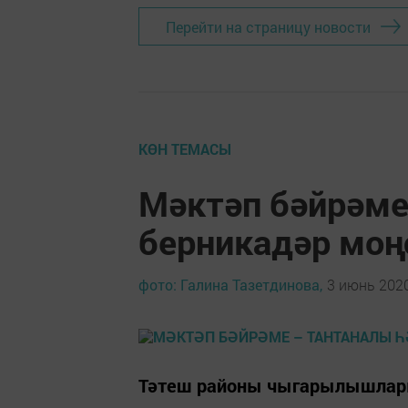
Перейти на страницу новости
КӨН ТЕМАСЫ
Мәктәп бәйрәме
берникадәр моң
фото: Галина Тазетдинова,
3 июнь 2020
Тәтеш районы чыгарылышлар