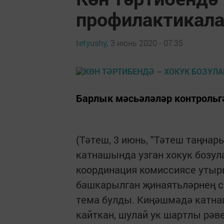
профилак­тикал
tetyushy,
3 июнь 2020 - 07:35
Барлык мәсьәләләр кон­троль
(Тәтеш, 3 июнь, "Тәтеш таңнар
катнашында узган хокук бозу
координация комиссиясе утыр
башкарылган җинаятьләрнең с
тема ­бул­ды. Киңәшмәдә катн
кайткан, шулай ук шартлы рәв