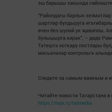
эш барышы хакында сөйләште
“Райондагы барлык­ хез­мәтләр
шартлар булдыруга игътибарл
өчен без шулай ук җаваплы. Ал
булышырга кирәк”, – диде Рәм
Тәтештә коткару постлары бу
мәсьәләләр кон­трольгә алынд
Следите за самым важным и 
Читайте новости Татарстана 
https://max.ru/tatmedia