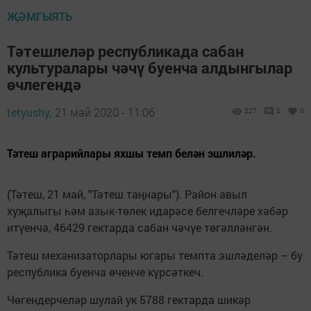
ҖӘМГЫЯТЬ
Тәтешлеләр республикада сабан
культуралары чәчү буенча алдынгылар
өчлегендә
tetyushy,
21 май 2020 - 11:06
527
0
0
Тәтеш аграрийлары яхшы темп белән эшлиләр.
(Тәтеш, 21 май, "Тәтеш таңнары"). Район авыл
хуҗалыгы һәм азык-төлек идарәсе белгечләре хәбәр
итүенчә, 46429 гектарда сабан чәчүе төгәлләнгән.
Тәтеш механизаторлары югары темпта эшләделәр – бу
респуб­лика буенча өченче күрсәткеч.
Чөгендерчеләр шулай ук 5788 гектарда шикәр