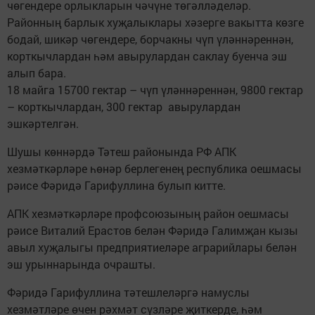
чөгендере орлыкларын чәчүне төгәл­ләделәр.
Районның барлык хуҗа­лыклары хәзерге вакытта көзге
бодай, шикәр чөгендере, борчакны чүп үләннәреннән,
корткычлардан һәм авырулардан сак­лау буенча эш
алып бара.
18 майга 15700 гектар – чүп үләннәреннән, 9800 гектар
– корткычлардан, 300 гектар авырулардан
эшкәртелгән.
Шушы көннәрдә Тәтеш райо­нында РФ АПК
хезмәткәрләре һөнәр берлегенең республика оешмасы
рәисе Фәридә Гарифуллина булып китте.
АПК хезмәткәрләре проф­союзының район оешмасы
рәисе Виталий Ерас­тов белән Фәридә Галимҗан кызы
авыл хуҗалыгы предприятиеләре аграрийлары белән
эш урыннарында ­очрашты.
Фәридә ­Гарифуллина тәтеш­леләргә намуслы
хезмәтләре өчен рәхмәт сүзләре җиткерде, һәм