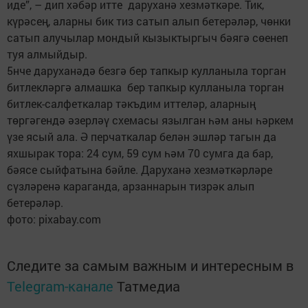
иде”, – дип хәбәр итте даруханә хезмәткәре. Тик,
күрәсең, аларны бик тиз сатып алып бетерәләр, чөнки
сатып алучылар мондый кызыктыргыч бәягә сөенеп
туя ­алмыйдыр.
5нче даруханәдә безгә бер тап­кыр кулланыла торган
битлекләргә алмашка бер тапкыр кулланыла торган
битлек-салфеткалар тәкъдим иттеләр, аларның
төргәгендә әзерләү схемасы язылган һәм аны һәркем
үзе ясый ала. Ә перчаткалар белән эшләр тагын да
яхшырак тора: 24 сум, 59 сум һәм 70 сумга да бар,
бәясе сыйфатына бәйле. Даруханә хезмәткәрләре
сүзләренә караганда, арзаннарын тизрәк алып
бетерәләр.
фото: pixabay.com
Следите за самым важным и интересным в
Telegram-канале
Татмедиа