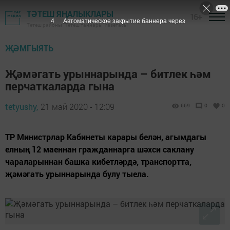
ТӘТЕШ ЯҢАЛЫКЛАРЫ
16+
3
Автоматическое закрытие баннера через
Тәтеш районы "Тәтеш таңнары" газетасы
ҖӘМГЫЯТЬ
Җәмәгать урыннарында – битлек һәм
перчаткаларда гына
tetyushy,
21 май 2020 - 12:09
669
0
0
ТР Министрлар Кабинеты карары белән, агымдагы
елның 12 маеннан гражданнарга шәхси саклану
чараларыннан башка кибетләрдә, транспортта,
җәмәгать урыннарында булу тыела.