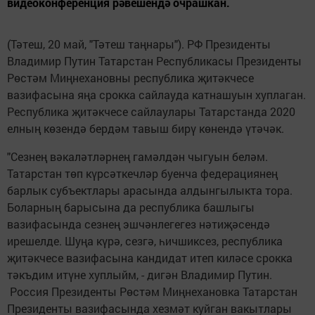
видеоконференция рәвешендә очрашкан.
(Тәтеш, 20 май, "Тәтеш таңнары"). РФ Президенты
Владимир Путин Татарстан Республикасы Президенты
Рөстәм Миңнехановны республика җитәкчесе
вазифасына яңа срокка сайлауда катнашуын хуплаган.
Республика җитәкчесе сайлаулары Татарстанда 2020
елның көзендә бердәм тавыш бирү көнендә үтәчәк.
"Сезнең вәкаләтләрнең гамәлдән чыгуын беләм.
Татарстан төп күрсәткечләр буенча федерациянең
барлык субъектлары арасында алдынгылыкта тора.
Боларның барысына да республика башлыгы
вазифасында сезнең эшчәнлегегез нәтиҗәсендә
ирешелде. Шуңа күрә, сезгә, һичшиксез, республика
җитәкчесе вазифасына кандидат итеп киләсе срокка
тәкъдим итүне хуплыйм, - дигән Владимир Путин.
Россия Президенты Рөстәм Миңнехановка Татарстан
Президенты вазифасында хезмәт куйган вакытлары