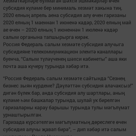
Хезмәткәрләре булмаган шәхси эшмәкәрләр өчен
субсидия күләме бер минималь хезмәт хакына тиң.
2020 елның апрель аена субсидия алу өчен гаризаны
2020 елның 1 маеннан 1 июненә кадәр, 2020 елның май
ае өчен – 2020 елның 1 июненнән 1 июленә кадәр
салым органына тапшырырга кирәк.
Россия Федераль салым хезмәте субсидия алучыга
субсидияне телекоммуникацион элемтә каналлары
буенча, “Салым түләүченең шәхси кабинеты” аша яки
почта аша күчерү турында хәбәр итә.
“Россия Федераль салым хезмәте сайтында “Сезнең
бизнес зыян күрдеме? Дәүләттән субсидия алачаксыз!”
дигән бүлек бар, анда субсидия алу шартлары, аның
күләме һәм башкалар турында, шулай ук бирелгән
гаризаларны карау барышы турында тулы мәгълүмат
урнаштырылган.
Гаризада күрсәтелгән мәгъ­лүматның дөреслеге өчен
субсидия алучы җавап бирә”, – дип хәбәр итә салым