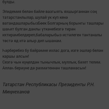
булды.
Эпидемия белән бәйле вазгыять яхшырганнан соң
татарстанлылар, шулай ук күп кенә
ватандашларыбызБөек Болгарның борынгы ташлары
шаһит булган данлы үткәнебезгә тирән
ихтирамбелдереп,бабаларыбыз истәлеген тантаналы
төстә яд итә алыр дип ышанам.
Һәрберебез бу бәйрәмне ихлас дога, изге эшләр белән
каршы алсын!
Сезгә чын күңелдән тынычлык, муллык, бәхет телим.
Аллаһ берәүне дә рәхмәтеннән ташламасын!
Татарстан Республикасы Президенты Р.Н.
Миңнеханов