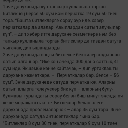
1нче даруханәдә күп тапкыр кулланыла торган
битлекнең берсе 50 сум һәм перчатка 19 сум 50 тиен
тора. “Башта битлекләргә сорау зур иде, хәзер
перчаткалар да алалар. Авыллардан сатып алучылар
күп”, – дип хәбәр итте даруханә хезмәткәре һәм бер
тапкыр кулланыла торган битлекләр дә тиздән сатуга
чыгачак, дип ышандырды.
2нче даруханәдә соңгы битлекне без килер алдыннан
сатып алганнар. “Ике көн эчендә 300 данә саттык, 41
сум иде. Якшәмбе көнне кайтачак, – дип уртаклашты
даруханә хезмәткәре. – Перчаткалар бар, бәясе – 56
сум”. 3нче даруханәдә сатуда перчатка юк. Аларны
сатып алырга теләүчеләр бик күп – аларның булу-
булмавы турындагы сорау белән биш минут эчендә өч
кеше мөрәҗәгать итте. Битлекләр белән әлеге
даруханәдә проб­лемалар юк – алар 35 сум тора. 4нче
даруханәдә сатуда антисептиклар гына бар.
“Битлекләр 8 сум 80 тиен, перчаткалар 9 сум 10 тиен