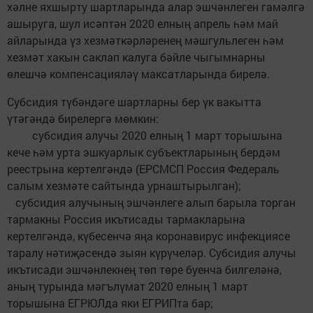
хәлне яхшыр­ту шартларында алар эшчәнлеген гамәлгә
ашыруга, шул исәптән 2020 елның апрель һәм май
айларында үз хезмәткәрләренең мәшгульлеген һәм
хезмәт хакын саклап калуга бәйле чыгымнарны
өлешчә компен­сацияләү максатларында бирелә.
Субсидия түбәндәге шартларны бер үк вакытта
үтәгәндә бирелергә мөмкин:
субсидия алучы 2020 елның 1 март торышына
кече һәм урта эшкуарлык субъектларының бердәм
реестрына кертелгәндә (ЕРСМСП Россия Федераль
салым хезмәте сайтында урнаштырылган);
субсидия алучының эш­чәнлеге алып барыла торган
тармакны Россия икътисады тармакларына
кертелгәндә, күбесенчә яңа коронавирус инфекциясе
таралу нәтиҗәсендә зыян күрүчеләр. Субсидия алучы
икътисади эшчәнлекнең төп төре буенча билгеләнә,
аның турында мәгълүмат 2020 елның 1 март
торышына ЕГРЮЛда яки ЕГРИПта бар;