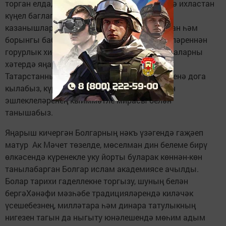
торган елда, без барыбыз да Аллаһ Тәгаләгә ихластан
күңел баглап, мөселман дөньясының бөек
казанышлары белән бәйләнешебезне тоюдан һәм
борынгы бабаларыбызның игелекле гамәлләреннән
горурлык хисләре кичереп, шул олуг вакыйгаларны
хәтердә яңартабыз, туган республикабыз –
Татарстанның һәм бөек Россиянең иминлегенә дога
кылабыз, күренекле дин галимнәре һәм дин
эшлеклеләренең кыйммәтле мирасы белән
танышабыз.
Яңарыш кичергән Болгарның нәкъ үзәгендә гаҗәеп
матур Ак Мәчет төзелде, мөселман дин белеме бирү
өлкәсендә күренекле уку йорты буларак көннән-көн
танылабарган Болгар ислам академиясе ачылды.
Болар тарихи гаделлекне торгызу, шуның белән
бергәХәнәфи мәзһәбе традицияләрендә киләчәк
үсешебезнең, милләтара һәм динара татулыкның
нигезен тагын да ныгыту юнәлешендә мөһим адым