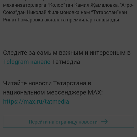
механизаторларга “Ко­лос”тан Камил Җамаловка, “Агро-
Союз”дан Николай Филимоновка һәм “Татарстан”нан
Ринат Гомәровка акчалата пре­мияләр тапшырды.
Следите за самым важным и интересным в
Telegram-канале
Татмедиа
Читайте новости Татарстана в
национальном мессенджере MАХ:
https://max.ru/tatmedia
Перейти на страницу новости