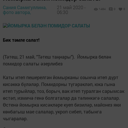
Сания Самигуллина,
21 май 2020 -
1484
0
0
фото автора,
06:30
Бик тәмле салат!
(Тәтеш, 21 май, "Тәтеш таңнары"). Йомырка белән
помидор салаты әзерлибез
Каты итеп пешерелгән йомырканы озынча итеп дүрт
кисәккә бүләләр. Помидорны түгәрәкләп, юка гына
итеп турыйлар, тоз, борыч, вак итеп туралган сарымсак
өстәп, измичә генә болгаталар да тәлинкәгә салалар.
Өстенә йомырка кисәкләре куеп бизиләр, майонез яки
көнбагыш мае салалар, укроп сибеп, табынга
чыгаралар.