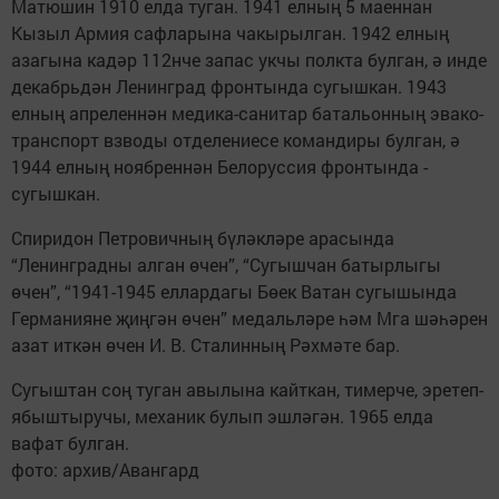
Матюшин 1910 елда туган. 1941 елның 5 маеннан
Кызыл Армия сафларына чакырылган. 1942 елның
азагына кадәр 112нче запас укчы полкта булган, ә инде
декабрьдән Ленинград фронтында сугышкан. 1943
елның апреленнән медика-санитар батальонның эвако-
транспорт взводы отделение­се командиры булган, ә
1944 елның ноябреннән Белоруссия фронтында ­
сугышкан.
Спиридон Петровичның бүләкләре арасында
“Ленинградны алган өчен”, “Сугышчан батырлыгы
өчен”, “1941-1945 еллардагы Бөек Ватан сугышында
Германияне җиңгән өчен” медальләре һәм Мга шәһәрен
азат иткән өчен И. В. Сталинның Рәхмәте бар.
Сугыштан соң туган авылына кайткан, тимерче, эретеп-
ябыштыручы, механик булып эшләгән. 1965 елда
вафат ­булган.
фото: архив/Авангард