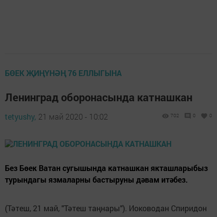
БӨЕК ҖИҢҮНӘҢ 76 ЕЛЛЫГЫНА
Ленинград оборонасында катнашкан
tetyushy,
21 май 2020 - 10:02
702
0
0
Без Бөек Ватан сугышында катнашкан якташларыбыз
турындагы язмаларны бастыруны дәвам итәбез.
(Тәтеш, 21 май, "Тәтеш таңнары"). Иоководан Спиридон