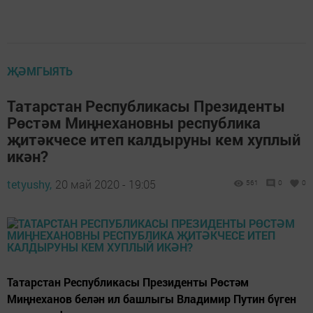
ҖӘМГЫЯТЬ
Татарстан Республикасы Президенты
Рөстәм Миңнехановны республика
җитәкчесе итеп калдыруны кем хуплый
икән?
tetyushy,
20 май 2020 - 19:05
561
0
0
Татарстан Республикасы Президенты Рөстәм
Миңнеханов белән ил башлыгы Владимир Путин бүген