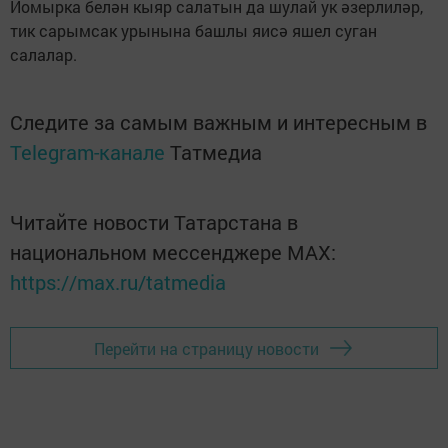
Йомырка белән кыяр салатын да шулай ук әзерлиләр,
тик сарымсак урынына башлы яисә яшел суган
салалар.
Следите за самым важным и интересным в
Telegram-канале
Татмедиа
Читайте новости Татарстана в
национальном мессенджере MАХ:
https://max.ru/tatmedia
Перейти на страницу новости