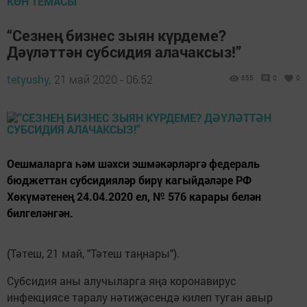
КӨН ТЕМАСЫ
“Сезнең бизнес зыян күрдеме?
Дәүләттән субсидия алачаксыз!”
tetyushy,
21 май 2020 - 06:52
655
0
0
Оешмаларга һәм шәхси эшмәкәрләргә федераль
бюджеттан субсидияләр бирү кагыйдәләре РФ
Хөкүмәтенең 24.04.2020 ел, № 576 карары белән
билгеләнгән.
(Тәтеш, 21 май, "Тәтеш таңнары").
Субсидия аны алучыларга яңа коронавирус
инфекциясе таралу нәтиҗәсендә килеп туган авыр