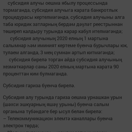
субсидия алучы оешма ­ябылу процессында
тормаганда, субсидия алучыга карата банкротлык
процедурасы кертелмәгәндә, субсидия алучыны алга
таба юридик затларның бердәм дәүләт реестрыннан
төшереп калдыру турында карар кабул ителмәгәндә;
субсидия алучының 2020 елның 1 мартына
салымнар һәм иминият кертеме буенча бурычлары юк,
тулаем алганда, 3 мең сумнан артып китмәгәндә;
субсидия бирелә торган ай­да субсидия алучының
хезмәткәрләр саны 2020 елның мартына карата 90
проценттан ким булмаганда.
Суб­сидия гариза буенча бирелә.
Субсидия алу турында гариза оешма урнашкан урын
(шәхси эшкуарның яшәү урыны) буенча салым
органына түбәндәге бер ысул белән бирелә:
– ­­Телекоммуникацион элемтә каналлары буен­ча
электрон төрдә;