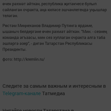
өчен рәхмәт әйткән, республика җитәкчесе булып
сайланган очракта, аңа киләсе эшчәнлегендә уңышлар
теләгән.
Рөстәм Миңнеханов Владимир Путинга ярдәме,
ышаныч белдергәне өчен рәхмәт әйткән. "Мин. - сезнең
команда әгъзасы, мин сез хуплаган очракта алга таба
эшләргә әзер", - дигән Татарстан Республикасы
Президенты.
фото: http://kremlin.ru/
Следите за самым важным и интересным в
Telegram-канале
Татмедиа
Читайте новости Татарстана в