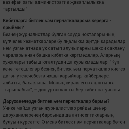
вазифаи заты административ җаваплылыкка
тартылды”.
Кибетләргә битлек һәм перчаткаларсыз керергә ­
ярыймы?
Безнең журналистлар булган сәүдә нокталарының
күпчелек хезмәткәрләре бу яңалыкка җитди карадылар
һәм узган атнада ук сатып алучыларны шәхси сак­лану
чараларыннан башка кибеткә кертмәделәр. Аларның
хуҗалары табыш югалтудан да курыкмадылар. “Күп
кенә тәтешлеләр безнең битлек һәм перчаткалар киегез
дигән үтенечебезгә яхшы карыйлар, кайберләре,
әлбәттә, бәхәсләшә. Моның кирәклеген аңлатырга
тырышабыз”, – дип уртак­лашты бер кибет сатучысы.
Даруханәләрдә битлек һәм перчаткалар бармы?
Унике майда узган журналистлар рейды шәһәр
даруханәләренең барсында да антисептикларның
булуын күрсәтте. Ә менә битлек һәм перчаткалар бөтен
җирдә дә юк.