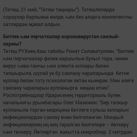
(Тәтеш, 21 май, "Тәтеш таңнары"). Тәтешлеләрдә
сораулар барлыкка килде, һәм без аларга ­компетентлы
затлардан җавап алдык.
Битлек һәм перчатка­лар коронавирустан ­сак­­лый­
лармы?
Тәтеш РҮХнең баш табибы Ринат Салаватуллин: “Битлек
һәм перчаткалар физик каршылык булып тора, чөнки
вирус һава-тамчы һәм элемтә юллары белән
тапшырыла, шулай ук бу саклану чараларында битне
куллар белән тоту психологик яктан кыенрак. Мин әлеге
сак­лану чараларын кулланырга киңәш итәм”.
Роспотребнадзор Идарәсенең территориаль бүлек
начальнигы урынбасары Олег Мазюкин: “Бер тапкыр
кулланыла торган медицина битлеге сулыш юлларын
инфекцияләрдән сак­лау өчен билгеләнгән. Мондый
инфекцияләрнең иң киң таралган билгеләре – йөткерү
һәм төчкерү. Йөткергән вакытта мик­роблар 2 метрдан