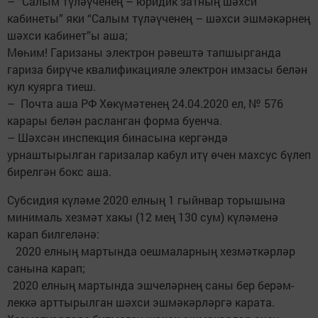
– “Салым түләүченең – юридик затның шәхси
кабинеты” яки “Салым түләүченең – шәхси эшмәкәрнең
шәхси кабинет”ы аша;
Мөһим! Гаризаны электрон рәвештә ­тапшырганда
гариза бирүче квалификаци­яле электрон имзасы бе­лән
кул куярга тиеш.
– Поч­та аша РФ Хөкүмәтенең 24.04.2020 ел, № 576
карары белән расланган форма буенча.
– Шәхсән инспекция бинасына кергәндә
урнаштырылган гаризалар кабул итү өчен махсус бүлеп
бирелгән бокс аша.
Субсидия күләме 2020 елның 1 гыйнвар торышына
минималь хезмәт хакы (12 мең 130 сум) күләменә
карап билгеләнә:
2020 елның мартында оешмаларның хезмәт­кәрләр
санына карап;
2020 елның ­мартында эшчеләрнең саны бер берәм­
леккә арттырылган шәхси эш­мәкәрләргә карата.