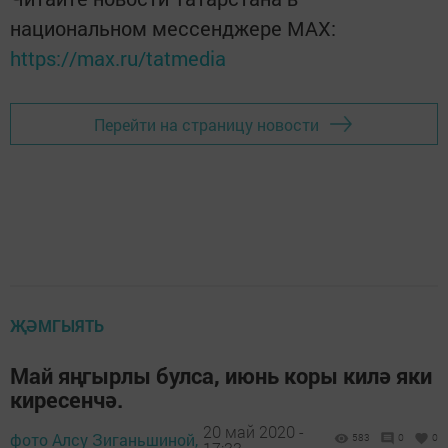
национальном мессенджере MАХ:
https://max.ru/tatmedia
Перейти на страницу новости
ҖӘМГЫЯТЬ
Май яңгырлы булса, июнь коры килә яки
киресенчә.
20 май 2020 -
фото Алсу Зиганьшиной,
583
0
0