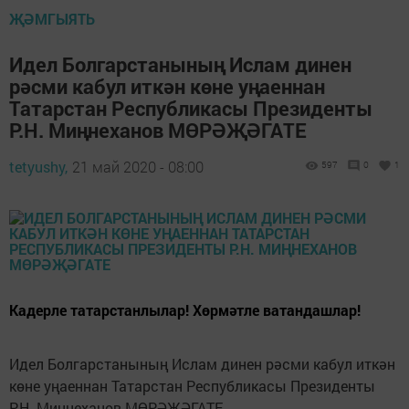
ҖӘМГЫЯТЬ
Идел Болгарстанының Ислам динен
рәсми кабул иткән көне уңаеннан
Татарстан Республикасы Президенты
Р.Н. Миңнеханов МӨРӘҖӘГАТЕ
tetyushy,
21 май 2020 - 08:00
597
0
1
Кадерле татарстанлылар! Хөрмәтле ватандашлар!
Идел Болгарстанының Ислам динен рәсми кабул иткән
көне уңаеннан Татарстан Республикасы Президенты
Р.Н. Миңнеханов МӨРӘҖӘГАТЕ