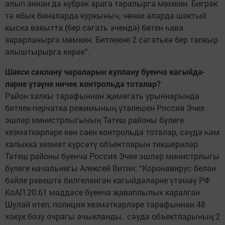
алып аннан да күбрәк арага таралырга мөмкин. Бигрәк
тә ябык биналарда куркыныч, чөнки аларда шактый
кыска вакытта (бер сәгать эчендә) бөтен һава
зарарланырга мөмкин. Битлекне 2 сәгатькә бер тапкыр
алыштырырга кирәк”.
Шәхси саклану ­чарала­рын куллану буенча ка­гый­дә­
ләрне үтәүне ничек кон­трольдә тоталар?
Район хал­кы тарафыннан җәмәгать урыннарында
битлек-перчатка режимының үтәлешен Россия Эчке
эшләр министр­лыгының Тәтеш райо­ны бү­леге
хезмәткәрләре көн саен контрольдә тоталар, сәүдә һәм
халыкка хезмәт күрсәтү объектларын тикшерәләр.
Тәтеш районы буенча ­Россия Эчке эшләр министрлыгы
бүлеге начальнигы Алексей Витин: “Коронавирус белән
бәйле рәвештә билгеләнгән кагыйдәләрне үтәмәү РФ
КоАП 20.61 маддәсе буенча җаваплылык каралган.
Шулай итеп, полиция хезмәткәрләре тарафыннан 48
хокук бозу очрагы ачыкланды, сәүдә объектларының 2