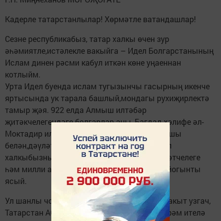
Кадерле татарстанлылар! Хөрмәтле ватандашлар!
Сезне республикабыз, татар халкы өчен зур
әһәмиятле,истәлекле вакыйга – Идел Болгарстанының
Ислам динен рәсми кабул иткән көне уңаеннан
котлыйм.
Урта Идел буенда ислам тугызынчы гасырның икенче
яртысында ук тарала башлый,мондагы рухиҗирлектә
тамыр җәя. 922 елда Алмыш илтәбәр
җитәкчелегендәге болгарлар аны, Багдад хәлифе әл-
Моктадир илчелегенең турыдан-туры катнашы
белән,дәүләт дине буларак кабул итә. Бу хәл
халкыбызның үсеш юлын сайлавына, дәүләтчелеге
һәм милли аңы формалашуга гаять җитди йогынты
ясый.
Ул шанлы чорлардан унбер гасырга якын вакыт узгач,
Татарстан АССР төзелгәнгә 100 ел тулу бәйрәм ителә