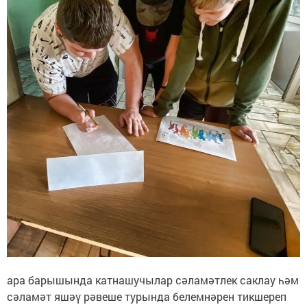
ара барышында катнашучылар сәламәтлек саклау һәм
сәламәт яшәү рәвеше турында белемнәрен тикшереп