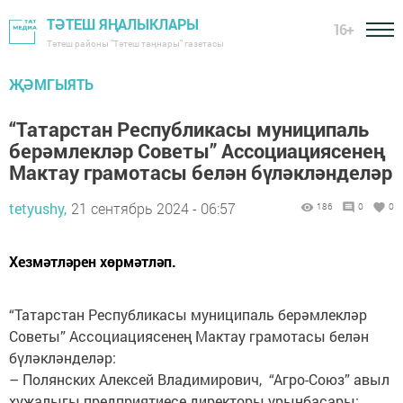
ТӘТЕШ ЯҢАЛЫКЛАРЫ
16+
Тәтеш районы "Тәтеш таңнары" газетасы
ҖӘМГЫЯТЬ
“Татарстан Республикасы муниципаль
берәмлекләр Советы” Ассоциациясенең
Мактау грамотасы белән бүләкләнделәр
tetyushy,
21 сентябрь 2024 - 06:57
186
0
0
Хезмәтләрен хөрмәтләп.
“Татарстан Республикасы муниципаль берәмлекләр
Советы” Ассоциациясенең Мактау грамотасы белән
бүләкләнделәр:
– Полянских Алексей Владимирович, “Агро-Союз” авыл
хуҗалыгы предприятиесе директоры урынбасары;