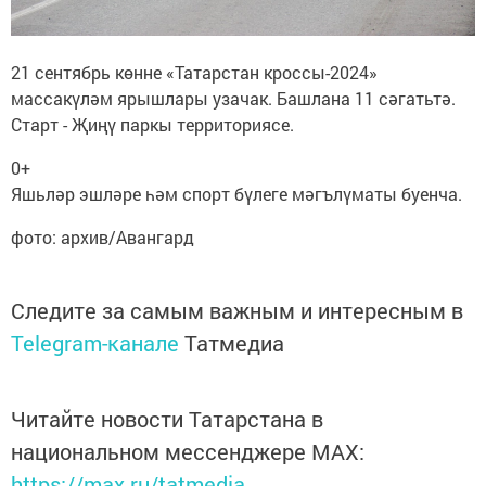
21 сентябрь көнне «Татарстан кроссы-2024»
массакүләм ярышлары узачак. Башлана 11 сәгатьтә.
Старт - Җиңү паркы территориясе.
0+
Яшьләр эшләре һәм спорт бүлеге мәгълүматы буенча.
фото: архив/Авангард
Следите за самым важным и интересным в
Telegram-канале
Татмедиа
Читайте новости Татарстана в
национальном мессенджере MАХ:
https://max.ru/tatmedia