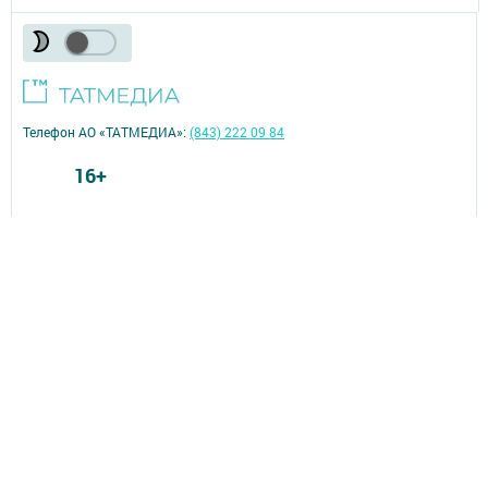
Телефон АО «ТАТМЕДИА»:
(843) 222 09 84
16+
© 2011 - 2026. Тетюшские зори. Все права защищены.
© ТАТМЕДИА. Все материалы, размещенные на сайте, защищены
законом.
Перепечатка, воспроизведение и распространение в любом объеме
информации,
размещенной на сайте, возможна только с письменного согласия
редакций СМИ.
При поддержке Республиканского агентства по печати и массовым
коммуникациям.
Наименование СМИ: Тетюшские зори
№ записи о регистрации СМИ, дата: серия Эл № ФС77-73780 от 28
сентября 2018 г.
СМИ зарегистрированно Федеральной службой по надзору в сфере
связи,