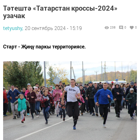
Тәтештә «Татарстан кроссы-2024»
узачак
tetyushy,
20 сентябрь 2024 - 15:19
238
0
0
Старт - Җиңү паркы территориясе.