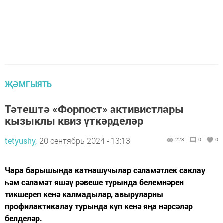
ҖӘМГЫЯТЬ
Тәтештә «Форпост» активистлары
кызыклы квиз үткәрделәр
tetyushy,
20 сентябрь 2024 - 13:13
228
0
0
Чара барышында катнашучылар сәламәтлек саклау
һәм сәламәт яшәү рәвеше турында белемнәрен
тикшереп кенә калмадылар, авыруларны
профилактикалау турында күп кенә яңа нәрсәләр
белделәр.