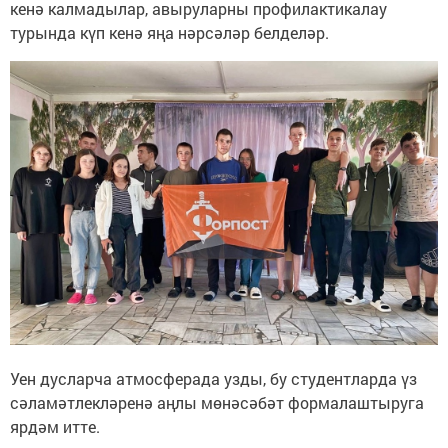
кенә калмадылар, авыруларны профилактикалау
турында күп кенә яңа нәрсәләр белделәр.
Уен дусларча атмосферада узды, бу студентларда үз
сәламәтлекләренә аңлы мөнәсәбәт формалаштыруга
ярдәм итте.