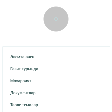
Элемтә өчен
Гәзит турында
Мөхәррият
Документлар
Төрле темалар