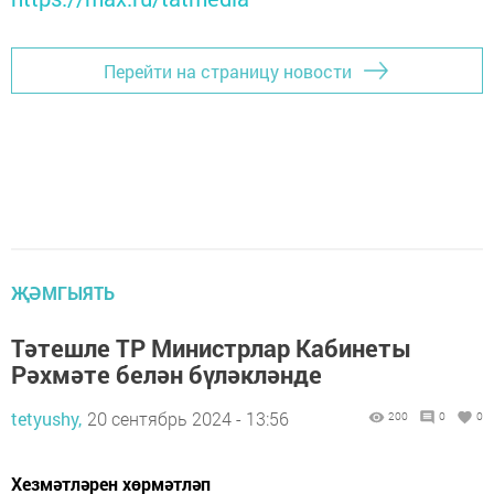
Перейти на страницу новости
ҖӘМГЫЯТЬ
Тәтешле ТР Министр­лар Кабинеты
Рәхмәте белән бүләкләнде
tetyushy,
20 сентябрь 2024 - 13:56
200
0
0
Хезмәтләрен хөрмәтләп