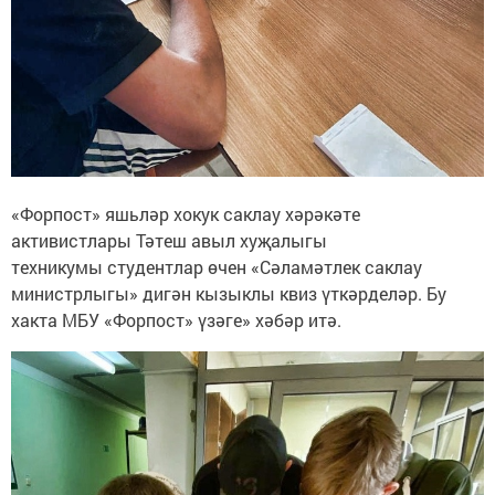
«Форпост» яшьләр хокук саклау хәрәкәте
активистлары Тәтеш авыл хуҗалыгы
техникумы студентлар өчен «Сәламәтлек саклау
министрлыгы» дигән кызыклы квиз үткәрделәр. Бу
хакта МБУ «Форпост» үзәге» хәбәр итә.