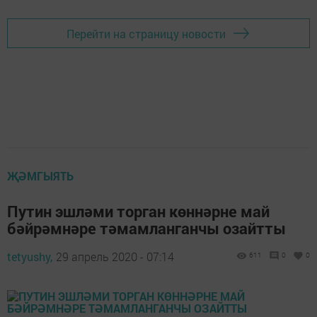
Перейти на страницу новости
ҖӘМГЫЯТЬ
Путин эшләми торган көннәрне май
бәйрәмнәре тәмамланганчы озайтты
tetyushy,
29 апрель 2020 - 07:14
611
0
0