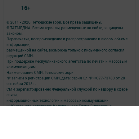
16+
© 2011 - 2026. Тетюшские зори. Все права защищены.
© ТАТМЕДИА. Все материалы, размещенные на сайте, защищены
законом.
Перепечатка, воспроизведение и распространение в любом объеме
информации,
размещенной на сайте, возможна только с письменного согласия
редакций СМИ.
При поддержке Республиканского агентства по печати и массовым
коммуникациям.
Наименование СМИ: Тетюшские зори
№ записи о регистрации СМИ, дата: серия Эл № ФС77-73780 от 28
сентября 2018 г.
СМИ зарегистрированно Федеральной службой по надзору в сфере
связи,
информационных технологий и массовых коммуникаций
ФИО главного редактора: Калашникова Елена Викторовна
Адрес редакции: Российская Федерация, Республика Татарстан,
422370, Тетюшский р-н, г. Тетюши, ул. Свердлова, д. 59
Электронная почта редакции: avangard@tatmedia.com
Телефон редакции: (84373) 2-54-95, (84373) 2-53-80 (рекламный отдел),
2-53-84 (корреспонденты)