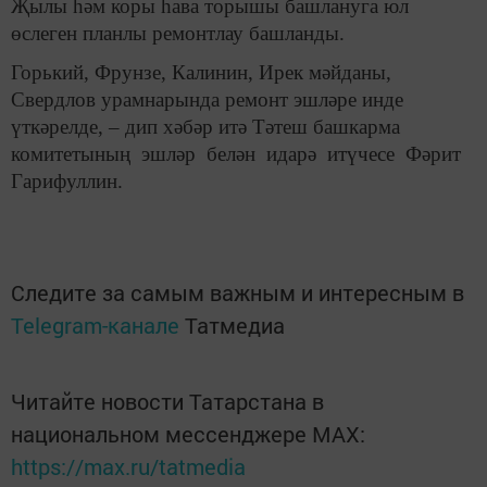
Җылы һәм коры һава торышы башлануга юл
өслеген планлы ремонтлау башланды.
Горький, Фрунзе, Калинин, Ирек мәйданы,
Свердлов урамнарында ремонт эшләре инде
үткәрелде, – дип хәбәр итә Тәтеш башкарма
комитетының эшләр белән идарә итүчесе Фәрит
Гарифуллин.
Следите за самым важным и интересным в
Telegram-канале
Татмедиа
Читайте новости Татарстана в
национальном мессенджере MАХ:
https://max.ru/tatmedia