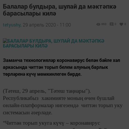
Балалар булдыра, шулай да мәктәпкә
барасылары килә
tetyushy,
29 апрель 2020 - 11:00
663
0
0
Заманча технологияләр коронавирус белән бәйле хәл
аркасында читтән торып белем алуның барлык
төрләренә күчү мөмкинлеген бирде.
(Тәтеш, 29 апрель, "Тәтеш таңнары").
Республикабыз хакимияте мо­ның өчен бушлай
онлайн-платформалар нигезендә читтән торып уку
системасын әзерләде.
“Читтән торып укуга күчү – коронавирус