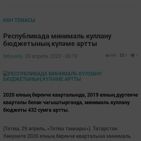
КӨН ТЕМАСЫ
Республикада минималь куллану
бюджетының күләме артты
tetyushy,
29 апрель 2020 - 06:19
695
0
1
2020 елның беренче кварталында, 2019 елның дүртенче
кварталы белән чагыштырганда, минималь куллану
бюджеты 432 сумга артты.
(Тәтеш, 29 апрель, «Тәтеш таңнары»). Татарстан
Хөкүмәте 2020 елның беренче кварталына минималь