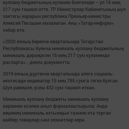
куллану бюджетының күләмен билгеләде – ул 16 мең
217 сум тәшкил итте. ТР Министрлар Кабинетының шул
хактагы карарын республика Премьер-министры
Алексей Песошин имзалаган. Аны «Татар-информ»
хәбәр итә.
«2020 елның беренче кварталында Татарстан
Республикасы буенча минималь куллану бюджетының
минималь дәрәҗәсен 16 мең 217 сум күләмендә
расларга», - диелә документта.
2019 елның дүртенче кварталында әлеге социаль-
икътисади индикатор 15 мең 785 сумга тигез булган.
Шул рәвешле, үсеш 432 сум тәшкил иткән.
Минималь куллану бюджеты минималь куллану
кәрзинен исәпкә алып формалаштырыла. Анда
кешенең минималь ихтыяҗын тәэмин итә торган
кайбер товарлар һәм хезмәтләр керә.