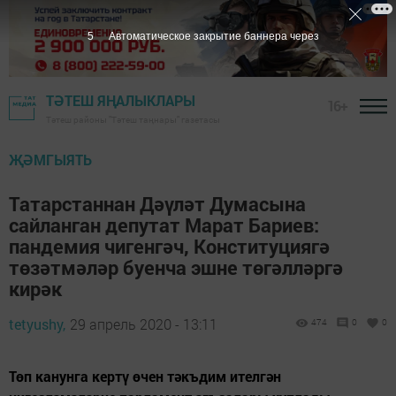
4
Автоматическое закрытие баннера через
ТӘТЕШ ЯҢАЛЫКЛАРЫ
16+
Тәтеш районы "Тәтеш таңнары" газетасы
ҖӘМГЫЯТЬ
Татарстаннан Дәүләт Думасына
сайланган депутат Марат Бариев:
пандемия чигенгәч, Конституциягә
төзәтмәләр буенча эшне төгәлләргә
кирәк
tetyushy,
29 апрель 2020 - 13:11
474
0
0
Төп канунга кертү өчен тәкъдим ителгән