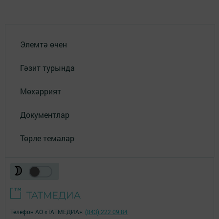
Элемтә өчен
Гәзит турында
Мөхәррият
Документлар
Төрле темалар
Телефон АО «ТАТМЕДИА»:
(843) 222 09 84