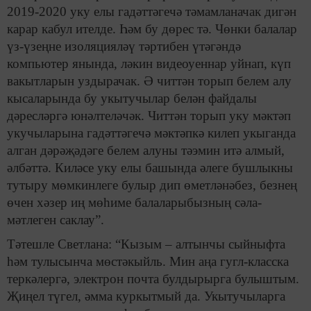
2019-2020 уку елы гадәттәгечә тәмамланачак дигән
карар кабул ителде. Һәм бу дөрес тә. Чөнки балалар
үз-үзеңне изоляцияләү тәртибен үтәгәндә
компьютер янында, ләкин видеоуеннар уйнап, күп
вакытларын уздырачак. Ә читтән торып белем алу
кысаларында бу укытучылар белән файдалы
дәресләргә юнәлтеләчәк. Читтән торып­ уку мәктәп
укучыларына га­дәттәгечә мәктәпкә килеп укыганда
алган дәрәҗәдәге белем алуны тәэмин итә алмый,
әлбәттә. Киләсе уку елы башында әлеге бушлыкны
туты­ру мөмкинлеге булыр дип өмет­ләнәбез, безнең
өчен хәзер иң мөһиме балаларыбызның сәла­
мәтлеген саклау”.
Тәтешле Светлана: “Кызым – алтынчы сыйныфта
һәм тулысынча мөстәкыйль. Мин аңа гугл-класска
теркәлергә, электрон почта булдырырга булыштым.
Җиңел түгел, әмма куркытмый да. Укытучыларга