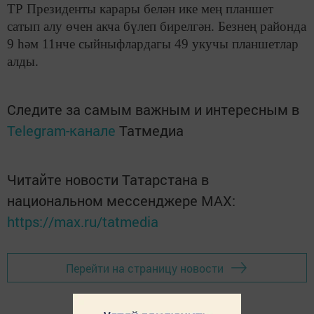
ТР Президенты карары белән ике мең планшет
сатып алу өчен акча бүлеп бирелгән. Безнең районда
9 һәм 11нче сыйныфлардагы 49 укучы планшетлар
алды.
Следите за самым важным и интересным в
Telegram-канале
Татмедиа
Читайте новости Татарстана в
национальном мессенджере MАХ:
https://max.ru/tatmedia
Перейти на страницу новости