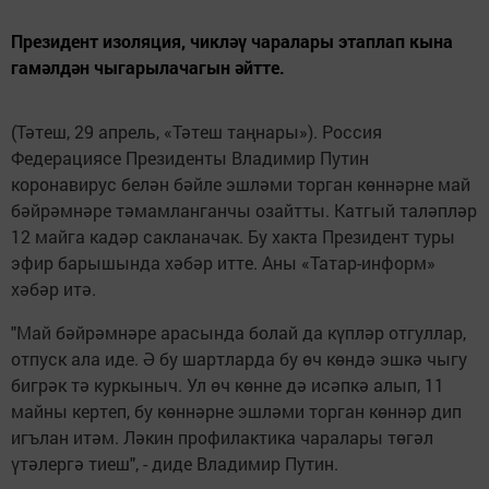
Президент изоляция, чикләү чаралары этаплап кына
гамәлдән чыгарылачагын әйтте.
(Тәтеш, 29 апрель, «Тәтеш таңнары»). Россия
Федерациясе Президенты Владимир Путин
коронавирус белән бәйле эшләми торган көннәрне май
бәйрәмнәре тәмамланганчы озайтты. Катгый таләпләр
12 майга кадәр сакланачак. Бу хакта Президент туры
эфир барышында хәбәр итте. Аны «Татар-информ»
хәбәр итә.
"Май бәйрәмнәре арасында болай да күпләр отгуллар,
отпуск ала иде. Ә бу шартларда бу өч көндә эшкә чыгу
бигрәк тә куркыныч. Ул өч көнне дә исәпкә алып, 11
майны кертеп, бу көннәрне эшләми торган көннәр дип
игълан итәм. Ләкин профилактика чаралары төгәл
үтәлергә тиеш", - диде Владимир Путин.