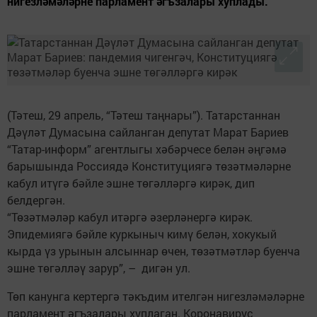
нигезләмәләрне парламент әгъзалары хуплады.
(Тәтеш, 29 апрель, “Тәтеш таңнары”). Татарстаннан
Дәүләт Думасына сайланган депутат Марат Бариев
“Татар-информ” агентлыгы хәбәрчесе белән әңгәмә
барышында Россиядә Конституциягә төзәтмәләрне
кабул итүгә бәйле эшне төгәлләргә кирәк, дип
белдергән.
“Төзәтмәләр кабул итәргә әзерләнергә кирәк.
Эпидемиягә бәйле куркыныч кимү белән, хокукый
кырда үз урынын алсыннар өчен, төзәтмәтләр буенча
эшне төгәлләү зарур”, – дигән ул.
Төп канунга кертергә тәкъдим ителгән нигезләмәләрне
парламент әгъзалары хуплаган. Коронавирус