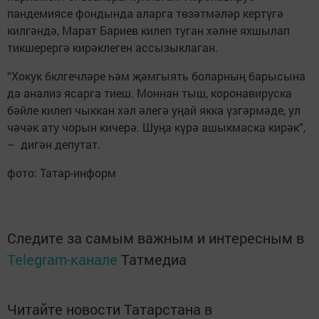
пандемиясе фондында аларга төзәтмәләр кертүгә
килгәндә, Марат Бариев килеп туган хәлне яхшылап
тикшерергә кирәклеген ассызыклаган.
“Хокук бклгечләре һәм җәмгыять боларның барысына
да анализ ясарга тиеш. Моннан тыш, коронавируска
бәйле килеп чыккан хәл әлегә уңай якка үзгәрмәде, ул
чәчәк ату чорын кичерә. Шуңа күрә ашыкмаска кирәк”,
– дигән депутат.
фото: Татар-информ
Следите за самым важным и интересным в
Telegram-канале
Татмедиа
Читайте новости Татарстана в