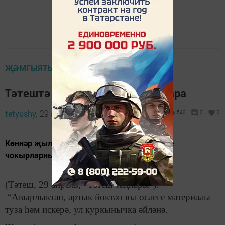
ҖӘМГЫЯТЬ
Тәтештә юлларны ремонтлау бара
tetyushy,
29 апрель 2020 - 09:00
549
0
0
Көннәр җы­лынуга юлчылар юл өслегендәге
чокырларны ремонтларга кереште.
(Тәтеш, 29 апрель, "Тәтеш таңнары").
“Авырлыктан, артык йөктән юл өслеге материалы
туза һәм искерә, ул куркынычка әйләнә.