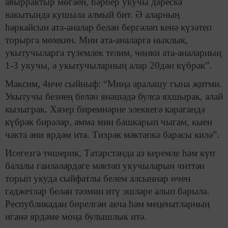
авыррактыр мөгаен, һәрбер укучы дәрескә
вакытында кушыла алмый бит. Ә аларның
һәркайсын ата-аналар белән бергәләп кенә күзәтеп
торырга мөмкин. Мин ата-аналарга ныклык,
укытучыларга түземлек телим, чөнки ата-аналарның
1-3 укучы, ә укы­тучыларның алар 20дән күбрәк”.
Максим, 4нче сыйныф: “Миңа аралашу гына җитми.
Укытучы безнең белән янәшәдә булса яхшырак, алай
кызыграк. Хәзер биремнәрне элеккегә караганда
күбрәк бирәләр, әмма мин башкарып чыгам, кыен
чакта әни ярдәм итә. Тизрәк мәктәпкә ­барасы килә”.
Исегезгә төшерик, Татарстанда аз керемле һәм күп
балалы гаиләләрдәге мәктәп укучыларын читтән
торып укуда сыйфатлы белем алсыннар өчен
гаджетлар белән тәэмин итү эшләре алып барыла.
Рес­публикадан бирелгән акча һәм меценатларның
иганә ярдәме моңа булышлык итә.