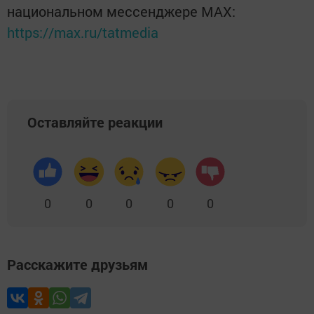
национальном мессенджере MАХ:
https://max.ru/tatmedia
Оставляйте реакции
0
0
0
0
0
Расскажите друзьям