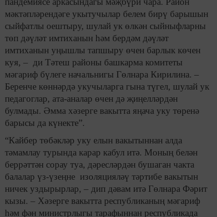
пандемиясе аркасындагы мәҗбүри чара. Район
мәктәпләрендәге укытучылар белем бирү барышын
сыйфатлы оештыру, шулай ук өлкән сыйныфларны
төп дәүләт имтиханын һәм бердәм дәүләт
имтиханын уңышлы тапшыру өчен барлык көчен
куя, – ди Тәтеш районы башкарма комитеты
мәгариф бүлеге начальнигы Гөлнара Кирилина. –
Беренче көннәрдә укучыларга гына түгел, шулай ук
педагоглар, ата-аналар өчен дә җиңелләрдән
булмады. Әмма хәзерге вакытта яңача уку төренә
барысы да күнекте”.
“Кайбер төбәкләр уку елын вакытыннан алда
тәмамлау турында карар кабул итә. Моның белән
беррәттән сорау туа, дәресләрдән бушаган чакта
балалар үз-үзеңне изоляцияләү тәртибе вакытын
ничек уздырырлар, – дип дәвам итә Гөлнара Фәрит
кызы. – Хәзерге вакытта республиканың мәгариф
һәм фән министрлыгы тарафыннан республикада