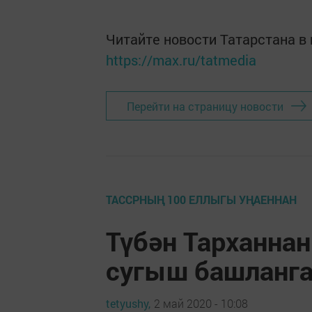
Читайте новости Татарстана 
https://max.ru/tatmedia
Перейти на страницу новости
ТАССРНЫҢ 100 ЕЛЛЫГЫ УҢАЕННАН
Түбән Тарханна
сугыш башланга
tetyushy,
2 май 2020 - 10:08