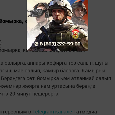
т, йомырка, көнбагыш мае, атланмай.
).
, йомырка, көнбагыш мае, атланмай.
а са­лырга, аннары кефирга тоз салып, шуны
багыш мае салып, камыр басарга. Камырны
. Бәрәңгегә сөт, йомырка һәм атланмай салып
­җә­ем­нәр җәяргә һәм уртасына бәрәңге
ичтә 20 минут пешерергә.
интересным в
Telegram-канале
Татмедиа