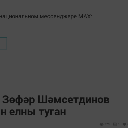
в национальном мессенджере MАХ:
н Зөфәр Шәмсетдинов
н елны туган
773
0