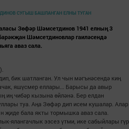
баласы Зөфәр Шәмсетдинов 1941 елның 3
барәкҗан Шәмсетдиновлар гаиләсендә
ьяга аваз сала.
").
дип, бик шатланган. Ул чын мәгънәсендә киң
ачак, яшүсмер еллары... Барысы да авыр
ың иң чибәр кызына өйләнә. Бер елдан
ллары туа. Аңа Зөфәр дип исем кушалар. Алар
ын җиде бала якты тормышка аваз сала.
ык-ялангачлык эзсез үтми, ике сабыйлары гүр