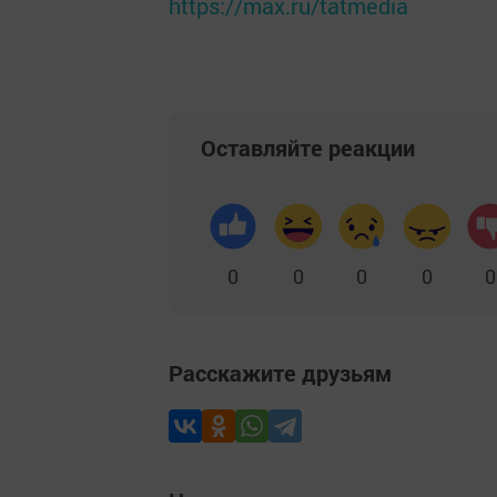
https://max.ru/tatmedia
Оставляйте реакции
0
0
0
0
0
Расскажите друзьям