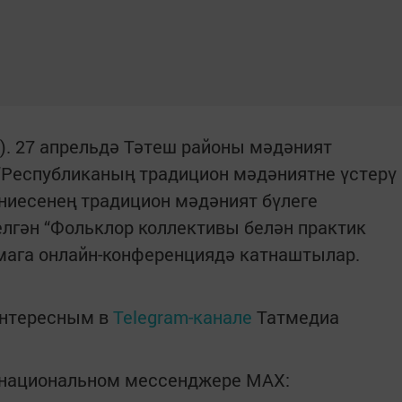
"). 27 апрельдә Тәтеш районы мәдәният
“Республиканың традицион мәдәниятне үстерү
ниесенең традицион мәдәният бүлеге
лгән “Фольклор коллективы белән практик
емага онлайн-конференциядә катнаштылар.
интересным в
Telegram-канале
Татмедиа
в национальном мессенджере MАХ: