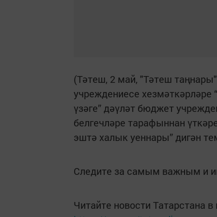
(Тәтеш, 2 май, "Тәтеш таңнары
учреждениесе хезмәткәрләре 
үзәге” дәүләт бюджет учрежде
белгечләре тарафыннан үткәре
эштә халык уеннары” дигән т
Следите за самым важным и 
Читайте новости Татарстана 