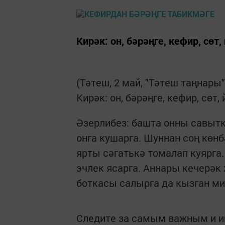
Кирәк: он, бәрәңге, кефир, сө
(Тәтеш, 2 май, "Тәтеш таңнары"
Кирәк: он, бәрәңге, кефир, сөт
Әзерлибез: башта онны савытк
онга кушарга. Шуннан соң көн
ярты сәгатькә томалап куярга
эч­лек ясарга. Аннары кечерәк 
боткасы ­салыр­га да кызган м
Следите за самым важным и 