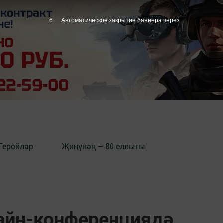
5
Автоматическое закрытие баннера через
Геройлар
Җиңүнәң – 80 еллыгы
айн-конференциядә