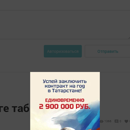
Отправить
Авторизоваться
ге табикмәге
1366
0