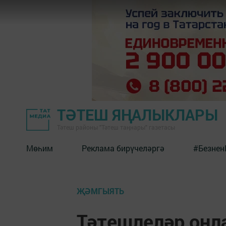
ТӘТЕШ ЯҢАЛЫКЛАРЫ
Тәтеш районы "Тәтеш таңнары" газетасы
Мөһим
Реклама бирүчеләргә
#Безнен
ҖӘМГЫЯТЬ
Тәтешлеләр онл