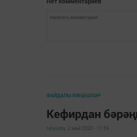
Нет комментариев
ФАЙДАЛЫ КИҢӘШЛӘР
Кефирдан бәрәң
tetyushy,
2 май 2020 - 11:59