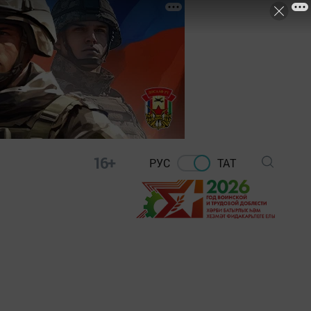
16+
РУС
ТАТ