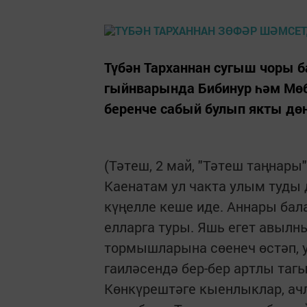
Түбән Тарханнан сугыш чоры 
гыйнварында Бибинур һәм Мө
беренче сабый булып якты дөн
(Тәтеш, 2 май, "Тәтеш таңнары
Каенатам ул чакта улым туды 
күңелле кеше иде. Аннары бал
елларга туры. Яшь егет авылн
тормышларына сөенеч өстәп, у
гаиләсендә бер-бер артлы таг
Көнкүрештәге кыенлыклар, ачл