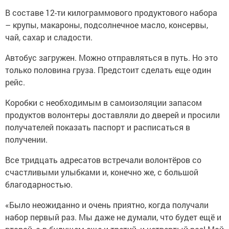
В составе 12-ти килограммового продуктового набора
– крупы, макароны, подсолнечное масло, консервы,
чай, сахар и сладости.
Автобус загружен. Можно отправляться в путь. Но это
только половина груза. Предстоит сделать еще один
рейс.
Коробки с необходимым в самоизоляции запасом
продуктов волонтеры доставляли до дверей и просили
получателей показать паспорт и расписаться в
получении.
Все тридцать адресатов встречали волонтёров со
счастливыми улыбками и, конечно же, с большой
благодарностью.
«Было неожиданно и очень приятно, когда получали
набор первый раз. Мы даже не думали, что будет ещё и