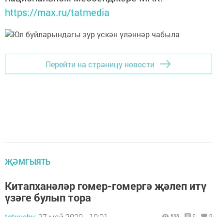
https://max.ru/tatmedia
Перейти на страницу новости
ҖӘМГЫЯТЬ
Китапханәләр гомер-гомергә җәлеп итү
үзәге булып тора
tetyushy,
27 май 2020 - 10:01
638
0
0