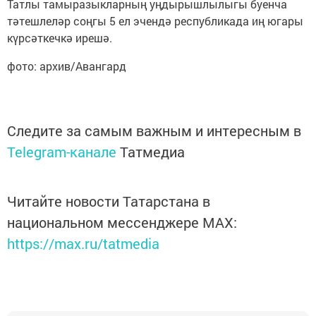
Татлы тамыразыкларның уңдырышлылыгы буенча
тәтешлеләр соңгы 5 ел эчендә республикада иң югары
күрсәткечкә ирешә.
фото: архив/Авангард
Следите за самым важным и интересным в
Telegram-канале
Татмедиа
Читайте новости Татарстана в
национальном мессенджере MАХ:
https://max.ru/tatmedia