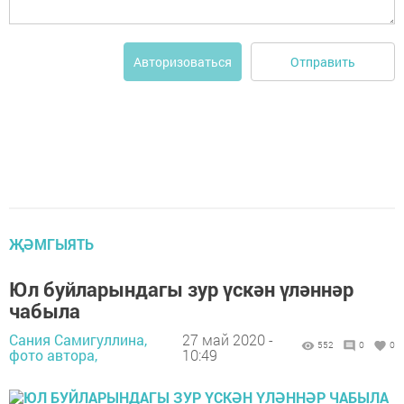
Отправить
Авторизоваться
ҖӘМГЫЯТЬ
Юл буйларындагы зур үскән үләннәр
чабыла
Сания Самигуллина,
27 май 2020 -
552
0
0
фото автора,
10:49