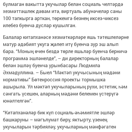
булмаган вакытта укучылар белән социаль челтәрдә
хезмәттәшлек дәвам итә, виртуаль абунәчеләр саны
100 тапкырга арткан, төркемгә безнең иксез-чиксез
илебез буенча дуслар кушылган.
Балалар китапханәсе хезмәт­кәрләре яшь тә­тешлеләрне
матур әдә­бият укуга җәлеп итү буенча зур эш алып
бара. “Моның өчен бездә төр­ле яшьләр буенча берничә
прог­рамма эшләнелде”, – ди ди­ректорның ­ба­лалар
белән эшләү буенча урынбасары ­Людмила
Әхмәдуллина. – Быел “Мәктәп укучысының мәдәни
нормативы” Бөтенроссия проекты тормышка
ашырыла. Ул мәктәп укучыларының рухи, эстетик, һәм
сәнгать үсешен, аларның мәдәни белемен үстерүгә
юнәлтелгән”.
“Китапханәләр бик күп соци­аль-әһәмиятле эшләр
башкаруны – мәгълүмат бирү, яктырту, үзенең
укучыларын тәрбияләү, укучыларның мәнфәгатен