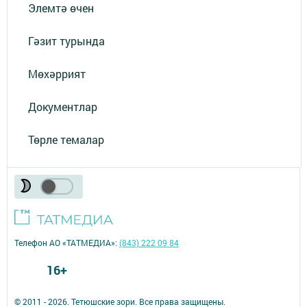
Элемтә өчен
Гәзит турында
Мөхәррият
Документлар
Төрле темалар
Телефон АО «ТАТМЕДИА»:
(843) 222 09 84
16+
© 2011 - 2026. Тетюшские зори. Все права защищены.