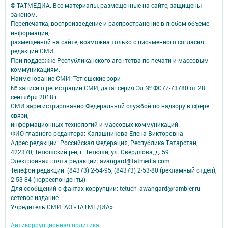
© ТАТМЕДИА. Все материалы, размещенные на сайте, защищены
законом.
Перепечатка, воспроизведение и распространение в любом объеме
информации,
размещенной на сайте, возможна только с письменного согласия
редакций СМИ.
При поддержке Республиканского агентства по печати и массовым
коммуникациям.
Наименование СМИ: Тетюшские зори
№ записи о регистрации СМИ, дата: серия Эл № ФС77-73780 от 28
сентября 2018 г.
СМИ зарегистрированно Федеральной службой по надзору в сфере
связи,
информационных технологий и массовых коммуникаций
ФИО главного редактора: Калашникова Елена Викторовна
Адрес редакции: Российская Федерация, Республика Татарстан,
422370, Тетюшский р-н, г. Тетюши, ул. Свердлова, д. 59
Электронная почта редакции: avangard@tatmedia.com
Телефон редакции: (84373) 2-54-95, (84373) 2-53-80 (рекламный отдел),
2-53-84 (корреспонденты)
Для сообщений о фактах коррупции: tetuch_awangard@rambler.ru
сетевое издание
Учредитель СМИ: АО «ТАТМЕДИА»
Антикоррупционная политика