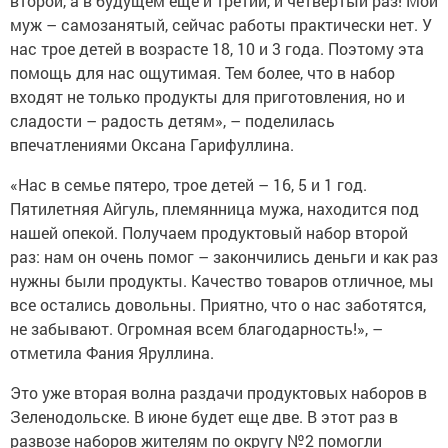
второй, а в будущем еще и третий, и четвертый раз! Мой
муж – самозанятый, сейчас работы практически нет. У
нас трое детей в возрасте 18, 10 и 3 года. Поэтому эта
помощь для нас ощутимая. Тем более, что в набор
входят не только продукты для приготовления, но и
сладости – радость детям», – поделилась
впечатлениями Оксана Гарифуллина.
«Нас в семье пятеро, трое детей – 16, 5 и 1 год.
Пятилетняя Айгуль, племянница мужа, находится под
нашей опекой. Получаем продуктовый набор второй
раз: нам он очень помог – закончились деньги и как раз
нужны были продукты. Качество товаров отличное, мы
все остались довольны. Приятно, что о нас заботятся,
не забывают. Огромная всем благодарность!», –
отметила Фания Яруллина.
Это уже вторая волна раздачи продуктовых наборов в
Зеленодольске. В июне будет еще две. В этот раз в
развозе наборов жителям по округу №2 помогли