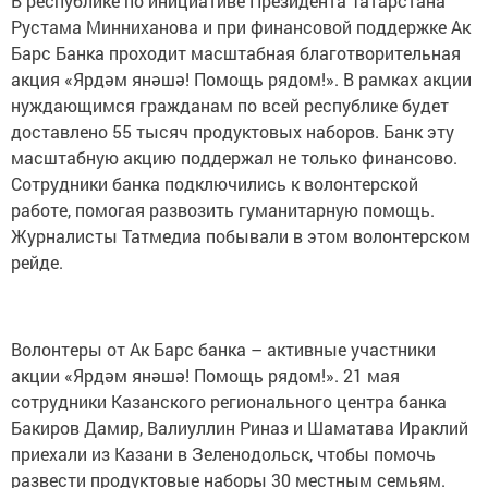
В республике по инициативе Президента Татарстана
Рустама Минниханова и при финансовой поддержке Ак
Барс Банка проходит масштабная благотворительная
акция «Ярдәм янәшә! Помощь рядом!». В рамках акции
нуждающимся гражданам по всей республике будет
доставлено 55 тысяч продуктовых наборов. Банк эту
масштабную акцию поддержал не только финансово.
Сотрудники банка подключились к волонтерской
работе, помогая развозить гуманитарную помощь.
Журналисты Татмедиа побывали в этом волонтерском
рейде.
Волонтеры от Ак Барс банка – активные участники
акции «Ярдәм янәшә! Помощь рядом!». 21 мая
сотрудники Казанского регионального центра банка
Бакиров Дамир, Валиуллин Риназ и Шаматава Ираклий
приехали из Казани в Зеленодольск, чтобы помочь
развести продуктовые наборы 30 местным семьям.