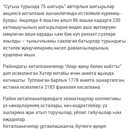
“Сугыш турында 75 шигырь” авторлык шигырьләр
акциясе китапханә эшчәнлегендә истәлекле кү­ренеш ­
булды. Акциядә 4 яшьтән алып 86 яшькә кадәрге 230
катна­шучының шигырьләрне видео аша җиткерүен
меңләгән кеше карады һәм бик күп рәхмәт сүзләре
язылды – тынычлыкны саклаган батырлар турындагы
истәлек җиңүчеләрнең нәсел дәвамчыларының
күңеленә якын.
Райондагы китапханә­челәр “Алар җиңү белән кайтты”
дип исемләнгән Хәтер китабы өчен анкета җыюда
катнашты. Тупланган барлык 1778 анкета эшкәртелгән,
өстәмә исемлектә 2183 фамилия ­хисаплана.
Район китапханәләрендәге хезмәткәрләр коллективы
үз һөнәрләренең осталары, көч-кодрәтлеләр, үз
эшләренә җан атып торучылар, уйлап табучылар һәм
иҗадилар.
Китапханәчеләр уртаклашканча, бүгенге җиңел