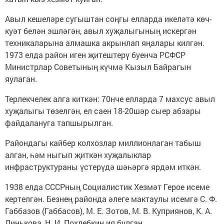
Авыл кешеләре сугыштан соңгы елларда икеләтә көч-
куәт белән эшләгән, авыл хуҗалыгының искергән
техникаларына алмашка акрынлап яңалары килгән.
1973 елда район иген җитештерү буенча РСФСР
Министрлар Советының күчмә ­Кызыл ­Байрагын
яулаган.
Терлекчелек алга киткән: 70нче елларда 7 махсус авыл
хуҗалыгы төзелгән, ел саен 18-20шәр сыер абзары
файдалануга тапшырылган.
Райондагы кайбер колхозлар миллионлаган табыш
алган, һәм ныгып җиткән хуҗалыклар
инфраструктураны үстерүдә шәһәргә ярдәм иткән.
1938 елда СССРның Социалистик Хезмәт Герое исеме
кертелгән. Безнең районда әлеге мактаулы исемгә С. Ф.
Габбазов (Габбасов), М. Е. Зотов, М. В. Куприянов, К. А.
Линькова, Н. И. Похлебкин ия булган.