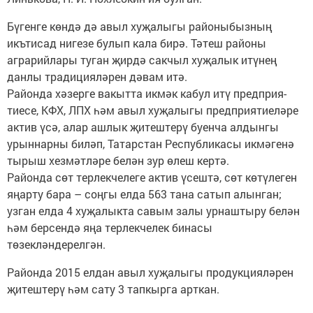
Бүгенге көндә дә авыл ху­җалыгы рай­о­ныбызның
икътисад нигезе булып кала бирә. Тәтеш районы
аграрийлары туган җирдә сакчыл хуҗалык итүнең
данлы традицияләрен дәвам итә.
Районда хәзерге вакытта икмәк кабул итү предприя­
тиесе, КФХ, ЛПХ һәм авыл хуҗалыгы предприя­тиеләре
актив үсә, алар ашлык җитештерү буенча алдынгы
урыннарны биләп, Татарстан Респуб­ликасы икмәгенә
тырыш хезмәтләре белән зур өлеш кертә.
Районда сөт терлекчелеге актив үсештә, сөт көтүлеген
яңарту бара – соңгы елда 563 тана сатып алынган;
узган елда 4 хуҗалыкта савым залы ­урнаштыру белән
һәм берсендә яңа терлекчелек бинасы
төзекләндерелгән.
Районда 2015 елдан авыл хуҗалыгы продукцияләрен
җитештерү һәм сату 3 тапкырга арткан.