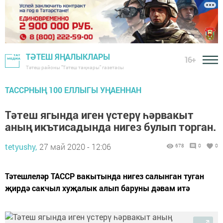
ТӘТЕШ ЯҢАЛЫКЛАРЫ
16+
Тәтеш районы "Тәтеш таңнары" газетасы
ТАССРНЫҢ 100 ЕЛЛЫГЫ УҢАЕННАН
Тәтеш ягында иген үстерү һәрвакыт
аның икътисадында нигез булып торган.
tetyushy,
27 май 2020 - 12:06
678
0
0
Тәтешлеләр ТАССР вакытында нигез салынган туган
җирдә сакчыл хуҗалык алып баруны дәвам итә