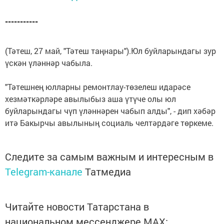
-----------
(Тәтеш, 27 май, "Тәтеш таңнары").Юл буйларындагы зур
үскән үләннәр чабыла.
"Тәтешнең ­юлларны ремонтлау-төзелеш ида­рәсе
хезмәткәрләре авылыбыз аша үтүче олы ­­юл
буйларындагы чүп үләннәрен чабып алды", - дип хәбәр
итә Бакырчы авылының социаль челтәрдәге төркеме.
Следите за самым важным и интересным в
Telegram-канале
Татмедиа
Читайте новости Татарстана в
национальном мессенджере MАХ: