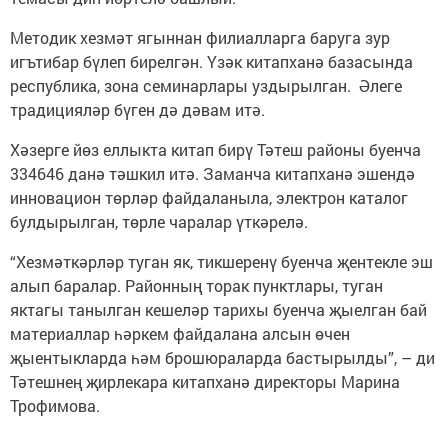
Методик хезмәт ягыннан фи­лиалларга ­баруга зур
игътибар бүлеп бирелгән. Үзәк китапханә базасында
респуб­лика, зона семинарлары уздырылган. Әлеге
традицияләр бүген дә дәвам итә.
Хәзерге йөз еллыкта китап бирү Тәтеш районы буенча
334646 данә тәшкил итә. Заманча китапханә эшендә
инновацион төрләр файдаланыла, электрон каталог
булдырылган, төрле чаралар үткәрелә.
“Хезмәткәрләр туган як, тик­шеренү буенча җентекле эш
алып баралар. Районның торак пунктлары, туган
яктагы танылган кешеләр тарихы буенча җыелган бай
материаллар һәркем файдалана алсын өчен
җыентыкларда һәм бро­шюраларда бастырылды”, – ди
Тәтешнең җирлекара китапханә директоры Марина
Трофимова.