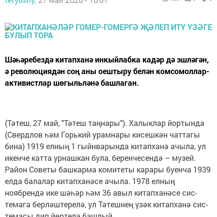
Шәһәребездә китапханә инкыйлабка кадәр дә эшләгән,
ә революциядән соң аны оештыру белән комсомоллар-
активистлар шөгыльләнә башлаган.
(Тәтеш, 27 май, "Тәтеш таңнары"). Халыклар ­йортында
(Свердлов һәм Горький урамнары кисешкән чаттагы
бина) 1919 елның 1 гыйнварында китапханә ачыла, ул
икенче катта урнашкан була, беренчесендә – музей.
Район Советы башкарма комитеты карары буенча 1939
елда балалар китапханәсе ачыла. 1978 елның
ноябрендә ике шәһәр һәм 36 авыл китапханәсе сис­
темага берләштерелә, ул Тәтешнең үзәк китапханә сис­
темасы дип йөртелә башлый.