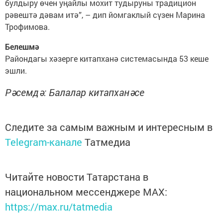
булдыру өчен уңайлы мохит тудыруны традицион
рәвештә дәвам итә”, – дип йомгаклый сүзен Марина
Трофимова.
Белешмә
Райондагы хәзерге ки­тапханә системасында 53 кеше
эшли.
Рәсемдә: Балалар китапханәсе
Следите за самым важным и интересным в
Telegram-канале
Татмедиа
Читайте новости Татарстана в
национальном мессенджере MАХ:
https://max.ru/tatmedia