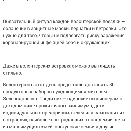
Обязательный ритуал каждой волонтерской поездки –
облачение в защитные маски, перчатки и ветровки. Это
нужно для того, чтобы не подвергать риску заражения
коронавирусной инфекцией себя и окружающих.
Даже в волонтерских ветровках можно выглядеть
стильно.
Волонтёрам в этот день предстояло доставить 30
продуктовых наборов нуждающимся жителям
Зеленодольска. Среди них – одинокие пенсионерам с
доходом ниже прожиточного минимума, дети
индивидуальных предпринимателей или самозанятых
в отраслях, наиболее пострадавших от пандемии, дети
из малоимущих семей, опекунские семьи и другие.