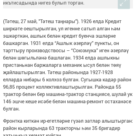
(Тәтеш, 27 май, "Тәтеш таңнары"). 1926 елда Кредит
ширкәте оештырылган, ул игенне сатып алган һәм
эшкәрткән, ашлык белән кредит буенча эшләрне
башкарган. 1931 елда “Ашлык әзерләү” пункты, он
тарттыру производствосы – “Союзмука” иген әзерләү
белән шөгыльләнә башлаган. 1934 елда ашлыкны
пристаньнан баржаларга механик ысул белән төяү
җайлаштырылган. Тәтеш районында 1927-1928
елларда нибары 6 колхоз булган. Сугышка кадәр район
96,85 процент коллективлаштырылган. Районда 55
трактор белән бер машина-трактор станциясе, шулай ук
146 эшче кеше исәбе белән машина-ремонт остаханәсе
­булган.
Фронтка киткән ир-егетләрне гүзәл затлар алыштырган:
район кырларында 63 тракторчы һәм 35 бригадир
хатын-кыз хезмәт куйган.