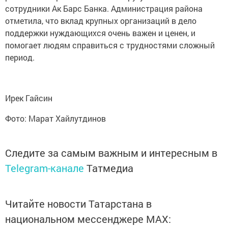
сотрудники Ак Барс Банка. Администрация района
отметила, что вклад крупных организаций в дело
поддержки нуждающихся очень важен и ценен, и
помогает людям справиться с трудностями сложный
период.
Ирек Гайсин
Фото: Марат Хайлутдинов
Следите за самым важным и интересным в
Telegram-канале
Татмедиа
Читайте новости Татарстана в
национальном мессенджере MАХ: