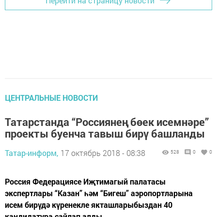
Перейти на страницу новости
ЦЕНТРАЛЬНЫЕ НОВОСТИ
Татарстанда “Россиянең бөек исемнәре”
проекты буенча тавыш бирү башланды
Татар-информ,
17 октябрь 2018 - 08:38
528
0
0
Россия Федерациясе Иҗтимагый палатасы
экспертлары “Казан” һәм “Бигеш” аэропортларына
исем бирүдә күренекле якташларыбыздан 40
кандидатура сайлап алды.