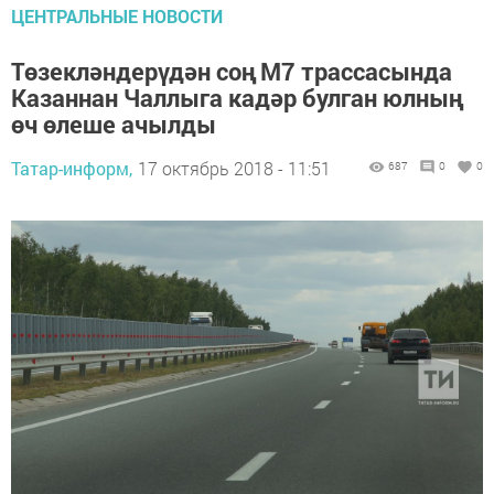
ЦЕНТРАЛЬНЫЕ НОВОСТИ
Төзекләндерүдән соң М7 трассасында
Казаннан Чаллыга кадәр булган юлның
өч өлеше ачылды
Татар-информ,
17 октябрь 2018 - 11:51
687
0
0