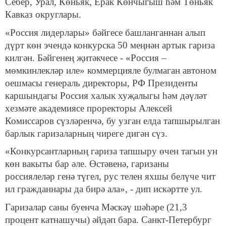
Себер, Урал, Көньяк, Ерак Көнчыгыш һәм Төньяк
Кавказ округлары.
«Россия лидерлары» бәйгесе башланганнан алып
дүрт көн эчендә конкурска 50 меңнән артык гариза
килгән. Бәйгенең җитәкчесе - «Россия –
мөмкинлекләр иле» коммерцияле булмаган автоном
оешмасы генераль директоры, РФ Президенты
каршындагы Россия халык хуҗалыгы һәм дәүләт
хезмәте академиясе проректоры Алексей
Комиссаров сүзләренчә, бу узган елда тапшырылган
барлык гаризаларның чиреге дигән сүз.
«Конкурсантларның гариза тапшыру өчен тагын ун
көн вакыты бар әле. Өстәвенә, гаризаны
россиялеләр генә түгел, рус телен яхшы белүче чит
ил гражданнары да бирә ала», - дип искәртте ул.
Гаризалар саны буенча Мәскәү шәһәре (21,3
процент катнашучы) әйдәп бара. Санкт-Петербург