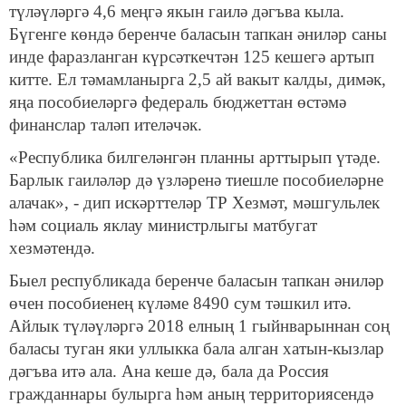
түләүләргә 4,6 меңгә якын гаилә дәгъва кыла.
Бүгенге көндә беренче баласын тапкан әниләр саны
инде фаразланган күрсәткечтән 125 кешегә артып
китте. Ел тәмамланырга 2,5 ай вакыт калды, димәк,
яңа пособиеләргә федераль бюджеттан өстәмә
финанслар таләп ителәчәк.
«Республика билгеләнгән планны арттырып үтәде.
Барлык гаиләләр дә үзләренә тиешле пособиеләрне
алачак», - дип искәрттеләр ТР Хезмәт, мәшгульлек
һәм социаль яклау министрлыгы матбугат
хезмәтендә.
Быел республикада беренче баласын тапкан әниләр
өчен пособиенең күләме 8490 сум тәшкил итә.
Айлык түләүләргә 2018 елның 1 гыйнварыннан соң
баласы туган яки уллыкка бала алган хатын-кызлар
дәгъва итә ала. Ана кеше дә, бала да Россия
гражданнары булырга һәм аның территориясендә