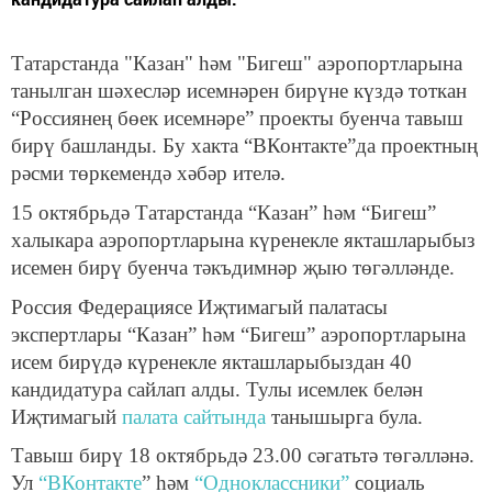
Татарстанда "Казан" һәм "Бигеш" аэропортларына
танылган шәхесләр исемнәрен бирүне күздә тоткан
“Россиянең бөек исемнәре” проекты буенча тавыш
бирү башланды. Бу хакта “ВКонтакте”да проектның
рәсми төркемендә хәбәр ителә.
15 октябрьдә Татарстанда “Казан” һәм “Бигеш”
халыкара аэропортларына күренекле якташларыбыз
исемен бирү буенча тәкъдимнәр җыю төгәлләнде.
Россия Федерациясе Иҗтимагый палатасы
экспертлары “Казан” һәм “Бигеш” аэропортларына
исем бирүдә күренекле якташларыбыздан 40
кандидатура сайлап алды. Тулы исемлек белән
Иҗтимагый
палата сайтында
танышырга була.
Тавыш бирү 18 октябрьдә 23.00 сәгатьтә төгәлләнә.
Ул
“ВКонтакте
” һәм
“Одноклассники”
социаль