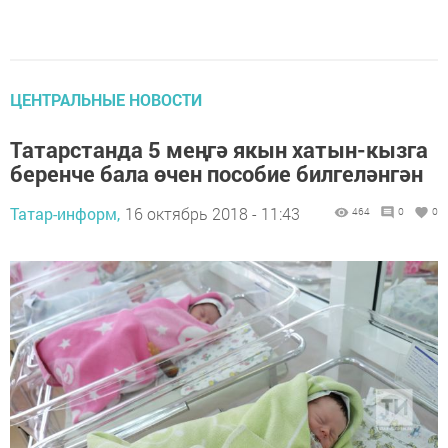
ЦЕНТРАЛЬНЫЕ НОВОСТИ
Татарстанда 5 меңгә якын хатын-кызга
беренче бала өчен пособие билгеләнгән
Татар-информ,
16 октябрь 2018 - 11:43
464
0
0