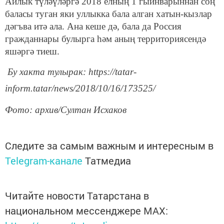
Айлык түләүләргә 2018 елның 1 гыйнварыннан соң
баласы туган яки уллыкка бала алган хатын-кызлар
дәгъва итә ала. Ана кеше дә, бала да Россия
гражданнары булырга һәм аның территориясендә
яшәргә тиеш.
Бу хакта тулырак: https://tatar-
inform.tatar/news/2018/10/16/173525/
Фото: архив/Султан Исхаков
Следите за самым важным и интересным в
Telegram-канале
Татмедиа
Читайте новости Татарстана в
национальном мессенджере MАХ: