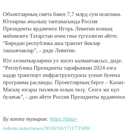
Объектларның смета бәясе 7,7 млрд сум исәпләнә.
Юлларны ачылыш тантанасында Россия
Президенты ярдәмчесе Игорь Левитин юлның
мөһимлеге Татарстан өчен генә түгеллеген әйтте.
“Биредән республика аша транзит йөкләр
ташыячаклар”, - диде Левитин.
Юл хезмәткәрләренә ул эшсез калмаячаксыз, диде.
“Республика Президенты тарафыннан 2024 елга
кадәр транспорт инфраструктурасы үсеше буенча
программа расланды. Проектларның берсе – Казан-
Мәскәү югары тизлекле юлын төзү. Сезгә эш күп
булачак”, - дип әйтте Россия Президенты ярдәмчесе.
Бу хакта тулырак:
https://tatar-
inform.tatar/news/2018/10/17/173589/