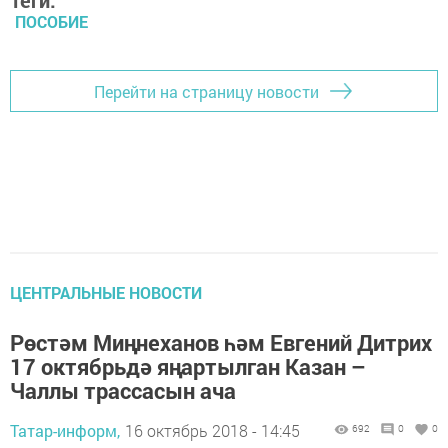
Теги:
ПОСОБИЕ
Перейти на страницу новости
ЦЕНТРАЛЬНЫЕ НОВОСТИ
Рөстәм Миңнеханов һәм Евгений Дитрих
17 октябрьдә яңартылган Казан –
Чаллы трассасын ача
Татар-информ,
16 октябрь 2018 - 14:45
692
0
0