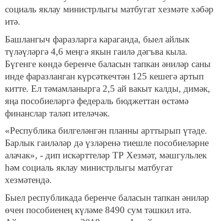
социаль яклау министрлыгы матбугат хезмәте хәбәр
итә.
Башлангыч фаразларга караганда, быел айлык
түләүләргә 4,6 меңгә якын гаилә дәгъва кыла.
Бүгенге көндә беренче баласын тапкан әниләр саны
инде фаразланган күрсәткечтән 125 кешегә артып
китте. Ел тәмамланырга 2,5 ай вакыт калды, димәк,
яңа пособиеләргә федераль бюджеттан өстәмә
финанслар таләп ителәчәк.
«Республика билгеләнгән планны арттырып үтәде.
Барлык гаиләләр дә үзләренә тиешле пособиеләрне
алачак», - дип искәрттеләр ТР Хезмәт, мәшгульлек
һәм социаль яклау министрлыгы матбугат
хезмәтендә.
Быел республикада беренче баласын тапкан әниләр
өчен пособиенең күләме 8490 сум тәшкил итә.