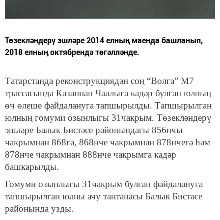
Төзекләндерү эшләре 2014 елның маенда башланып,
2018 елның октябрендә төгәлләнде.
Татарстанда реконструкциядән соң “Волга” М7
трассасында Казаннан Чаллыга кадәр булган юлның
өч өлеше файдалануга тапшырылды. Тапшырылган
юлның гомуми озынлыгы 31чакрым. Төзекләндерү
эшләре Балык Бистәсе районындагы 856нчы
чакрымнан 868гә, 868нче чакрымнан 878нчегә һәм
878нче чакрымнан 888нче чакрымга кадәр
башкарылды.
Гомуми озынлыгы 31чакрым булган файдалануга
тапшырылган юлны ачу тантанасы Балык Бистәсе
районында узды.