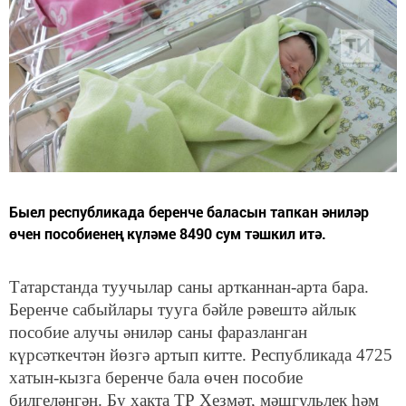
Быел республикада беренче баласын тапкан әниләр
өчен пособиенең күләме 8490 сум тәшкил итә.
Татарстанда туучылар саны артканнан-арта бара.
Беренче сабыйлары тууга бәйле рәвештә айлык
пособие алучы әниләр саны фаразланган
күрсәткечтән йөзгә артып китте. Республикада 4725
хатын-кызга беренче бала өчен пособие
билгеләнгән. Бу хакта ТР Хезмәт, мәшгульлек һәм