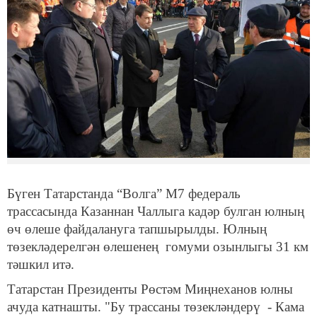
Бүген Татарстанда “Волга” М7 федераль
трассасында Казаннан Чаллыга кадәр булган юлның
өч өлеше файдалануга тапшырылды. Юлның
төзекләдерелгән өлешенең гомуми озынлыгы 31 км
тәшкил итә.
Татарстан Президенты Рөстәм Миңнеханов юлны
ачуда катнашты. "Бу трассаны төзекләндерү - Кама