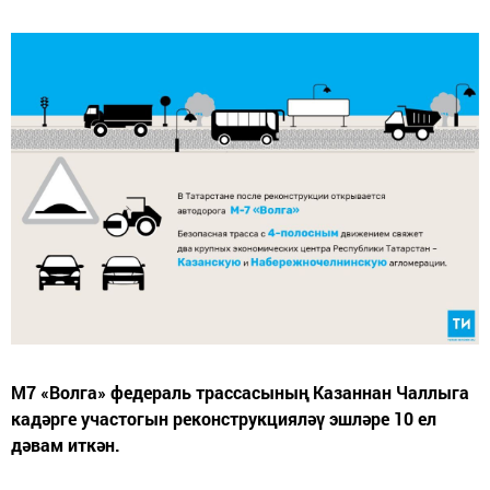
М7 «Волга» федераль трассасының Казаннан Чаллыга
кадәрге участогын реконструкцияләү эшләре 10 ел
дәвам иткән.