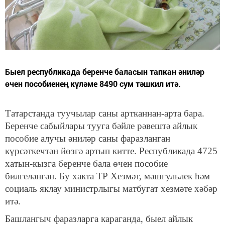
Быел республикада беренче баласын тапкан әниләр
өчен пособиенең күләме 8490 сум тәшкил итә.
Татарстанда туучылар саны артканнан-арта бара.
Беренче сабыйлары тууга бәйле рәвештә айлык
пособие алучы әниләр саны фаразланган
күрсәткечтән йөзгә артып китте. Республикада 4725
хатын-кызга беренче бала өчен пособие
билгеләнгән. Бу хакта ТР Хезмәт, мәшгульлек һәм
социаль яклау министрлыгы матбугат хезмәте хәбәр
итә.
Башлангыч фаразларга караганда, быел айлык