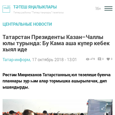
ТӘТЕШ ЯҢАЛЫКЛАРЫ
16+
Тәтеш районы "Тәтеш таңнары" газетасы
ЦЕНТРАЛЬНЫЕ НОВОСТИ
Татарстан Президенты Казан–Чаллы
юлы турында: Бу Кама аша күпер кебек
хыял иде
Татар-информ,
17 октябрь 2018 - 13:01
476
0
0
Рөстәм Миңнеханов Татарстанның юл төзелеше буенча
планнары зур һәм алар тормышка ашырылачак, дип
ышандырды.