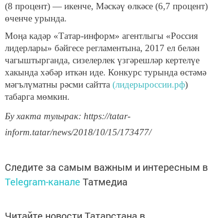
(8 процент) — икенче, Мәскәү өлкәсе (6,7 процент)
өченче урында.
Моңа кадәр «Татар-информ» агентлыгы «Россия
лидерлары» бәйгесе регламентына, 2017 ел белән
чагыштырганда, сизелерлек үзгәрешләр кертелүе
хакында хәбәр иткән иде. Конкурс турында өстәмә
мәгълүматны рәсми сайтта
(лидерыроссии.рф
)
табарга мөмкин.
Бу хакта тулырак: https://tatar-
inform.tatar/news/2018/10/15/173477/
Следите за самым важным и интересным в
Telegram-канале
Татмедиа
Читайте новости Татарстана в