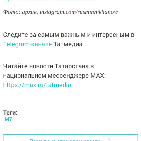
Фото
:
архив
, instagram.com/rusminnikhanov/
Следите за самым важным и интересным в
Telegram-канале
Татмедиа
Читайте новости Татарстана в
национальном мессенджере MАХ:
https://max.ru/tatmedia
Теги:
М7