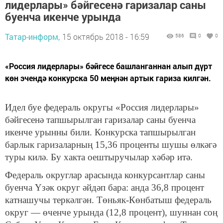
лидерлары» бәйгесенә гаризалар саны
буенча икенче урында
Татар-информ,
15 октябрь 2018 - 16:59
586
0
0
«Россия лидерлары» бәйгесе башланганнан алып дүрт
көн эчендә конкурска 50 меңнән артык гариза килгән.
Идел буе федераль округы «Россия лидерлары»
бәйгесенә тапшырылган гаризалар саны буенча
икенче урынны били. Конкурска тапшырылган
барлык гаризаларның 15,36 проценты шушы өлкәгә
туры килә. Бу хакта оештыручылар хәбәр итә.
Федераль округлар арасында конкурсантлар саны
буенча Үзәк округ әйдәп бара: анда 36,8 процент
катнашучы теркәлгән. Төньяк-Көнбатыш федераль
округ — өченче урында (12,8 процент), шуннан соң