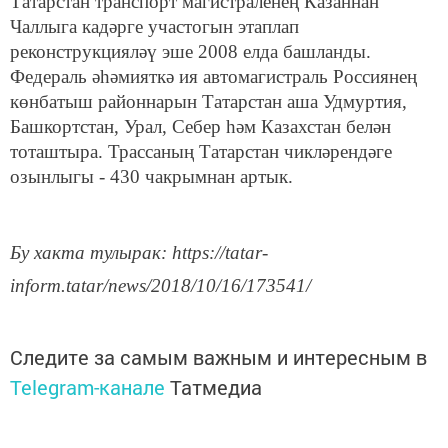
Татарстан транспорт магистраленең Казаннан
Чаллыга кадәрге участогын этаплап
реконструкцияләү эше 2008 елда башланды.
Федераль әһәмияткә ия автомагистраль Россиянең
көнбатыш районнарын Татарстан аша Удмуртия,
Башкортстан, Урал, Себер һәм Казахстан белән
тоташтыра. Трассаның Татарстан чикләрендәге
озынлыгы - 430 чакрымнан артык.
Бу хакта тулырак: https://tatar-
inform.tatar/news/2018/10/16/173541/
Следите за самым важным и интересным в
Telegram-канале
Татмедиа