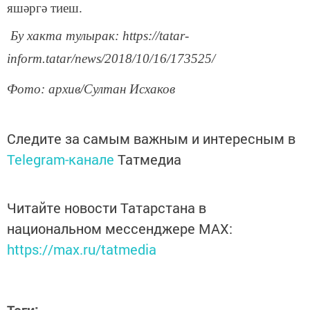
яшәргә тиеш.
Бу хакта тулырак: https://tatar-
inform.tatar/news/2018/10/16/173525/
Фото: архив/Султан Исхаков
Следите за самым важным и интересным в
Telegram-канале
Татмедиа
Читайте новости Татарстана в
национальном мессенджере MАХ:
https://max.ru/tatmedia