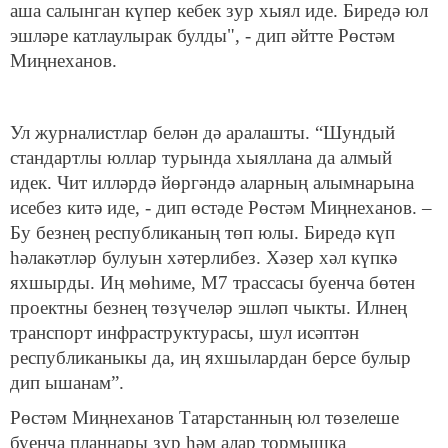
аша салынган күпер кебек зур хыял иде. Биредә юл
эшләре катлаулырак булды", - дип әйтте Рөстәм
Миңнеханов.
Ул журналистлар белән дә аралашты. “Шундый
стандартлы юллар турында хыяллана да алмый
идек. Чит илләрдә йөргәндә аларның алымнарына
исебез китә иде, - дип өстәде Рөстәм Миңнеханов. –
Бу безнең республиканың төп юлы. Биредә күп
һәлакәтләр булуын хәтерлибез. Хәзер хәл күпкә
яхшырды. Иң мөһиме, М7 трассасы буенча бөтен
проектны безнең төзүчеләр эшләп чыкты. Илнең
транспорт инфраструктурасы, шул исәптән
республиканыкы да, иң яхшылардан берсе булыр
дип ышанам”.
Рөстәм Миңнеханов Татарстанның юл төзелеше
буенча планнары зур һәм алар тормышка