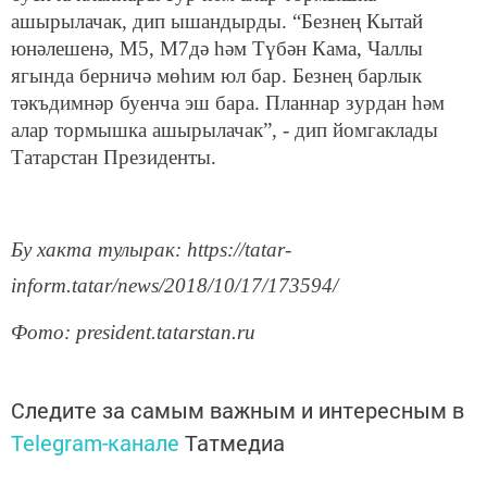
ашырылачак, дип ышандырды. “Безнең Кытай
юнәлешенә, М5, М7дә һәм Түбән Кама, Чаллы
ягында берничә мөһим юл бар. Безнең барлык
тәкъдимнәр буенча эш бара. Планнар зурдан һәм
алар тормышка ашырылачак”, - дип йомгаклады
Татарстан Президенты.
Бу хакта тулырак: https://tatar-
inform.tatar/news/2018/10/17/173594/
Фото: president.tatarstan.ru
Следите за самым важным и интересным в
Telegram-канале
Татмедиа