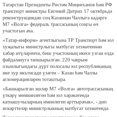
Татарстан Президенты Рөстәм Миңнеханов һәм РФ
транспорт министры Евгений Дитрих 17 октябрьдә
реконструкциядән соң Казаннан Чаллыга кадәрге
М7 «Волга» федераль трассасының соңгы өч
участогын ача.
«Татар-информ» агентлыгына ТР Транспорт һәм юл
хуҗалыгы министрлыгы матбугат хезмәтеннән
хәбәр итүләренчә, биш участокның икесе узган елда
файдалануга тапшырылган. 220 чакрым
озынлыгындагы дүрт полосалы юл республиканың
ике зур икътисади үзәген – Казан һәм Чаллы
агломерацияләрен тоташтыра.
«Башкарылган эшләр М7 «Волга» автотрассасының
үткәрү мөмкинлеген һәм юл хәрәкәтендә
катнашучыларның иминлеген арттырачак», - дип
искәрттеләр министрлыкның матбугат хезмәтендә.