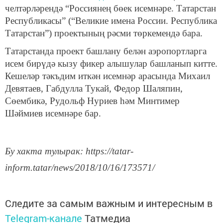
челтәрләрендә “Россиянең бөек исемнәре. Татарстан
Республикасы” (“Великие имена России. Республика
Татарстан”) проектының рәсми төркемендә бара.
Татарстанда проект башлану белән аэропортларга
исем бирүдә кызу фикер алышулар башланып китте.
Кешеләр тәкъдим иткән исемнәр арасында Михаил
Девятаев, Габдулла Тукай, Федор Шаляпин,
Сөембикә, Рудольф Нуриев һәм Минтимер
Шәймиев исемнәре бар.
Бу хакта тулырак: https://tatar-
inform.tatar/news/2018/10/16/173571/
Следите за самым важным и интересным в
Telegram-канале
Татмедиа