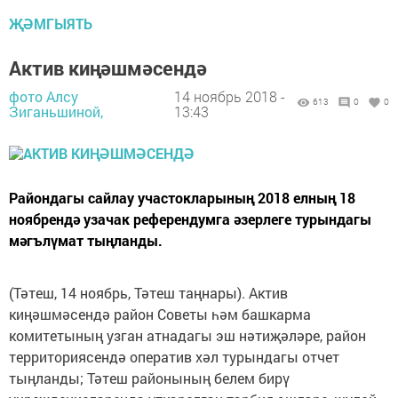
ҖӘМГЫЯТЬ
Актив киңәшмәсендә
фото Алсу
14 ноябрь 2018 -
613
0
0
Зиганьшиной,
13:43
Райондагы сайлау участок­ларының 2018 елның 18
ноябрендә узачак референдумга әзерлеге турындагы
мәгълүмат тыңланды.
(Тәтеш, 14 ноябрь, Тәтеш таңнары). Актив
киңәшмәсендә район Советы һәм башкарма
комитетының узган атнадагы эш нәтиҗәләре, район
территориясендә оператив хәл турындагы отчет
тыңланды; Тәтеш районының белем бирү