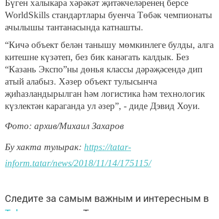
Бүген халыкара хәрәкәт җитәкчеләренең берсе
WorldSkills стандартлары буенча Төбәк чемпионаты
ачылышы тантанасында катнашты.
“Кичә объект белән танышу мөмкинлеге булды, алга
китешне күзәтеп, без бик канәгать калдык. Без
“Казань Экспо”ны дөнья классы дәрәҗәсендә дип
атый алабыз. Хәзер объект тулысынча
җиһазландырылган һәм логистика һәм технологик
күзлектән караганда ул әзер”, - диде Дэвид Хоуи.
Фото: архив/Михаил Захаров
Бу хакта тулырак:
https://tatar-
inform.tatar/news/2018/11/14/175115/
Следите за самым важным и интересным в
Telegram-канале
Татмедиа