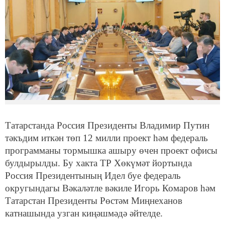
Татарстанда Россия Президенты Владимир Путин
тәкъдим иткән төп 12 милли проект һәм федераль
программаны тормышка ашыру өчен проект офисы
булдырылды. Бу хакта ТР Хөкүмәт йортында
Россия Президентының Идел буе федераль
округындагы Вәкаләтле вәкиле Игорь Комаров һәм
Татарстан Президенты Рөстәм Миңнеханов
катнашында узган киңәшмәдә әйтелде.