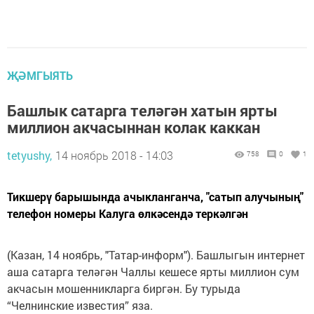
ҖӘМГЫЯТЬ
Башлык сатарга теләгән хатын ярты
миллион акчасыннан колак каккан
tetyushy,
14 ноябрь 2018 - 14:03
758
0
1
Тикшерү барышында ачыкланганча, "сатып алучының"
телефон номеры Калуга өлкәсендә теркәлгән
(Казан, 14 ноябрь, "Татар-информ"). Башлыгын интернет
аша сатарга теләгән Чаллы кешесе ярты миллион сум
акчасын мошенникларга биргән. Бу турыда
“Челнинские известия” яза.