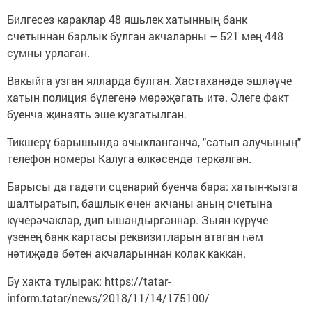
Билгесез караклар 48 яшьлек хатынның банк
счетыннан барлык булган акчаларны – 521 мең 448
сумны урлаган.
Вакыйга узган ялларда булган. Хастаханәдә эшләүче
хатын полиция бүлегенә мөрәҗәгать итә. Әлеге факт
буенча җинаять эше кузгатылган.
Тикшерү барышында ачыкланганча, "сатып алучының"
телефон номеры Калуга өлкәсендә теркәлгән.
Барысы да гадәти сценарий буенча бара: хатын-кызга
шалтыратып, башлык өчен акчаны аның счетына
күчерәчәкләр, дип ышандырганнар. Зыян күрүче
үзенең банк картасы реквизитларын атаган һәм
нәтиҗәдә бөтен акчаларыннан колак каккан.
Бу хакта тулырак: https://tatar-
inform.tatar/news/2018/11/14/175100/