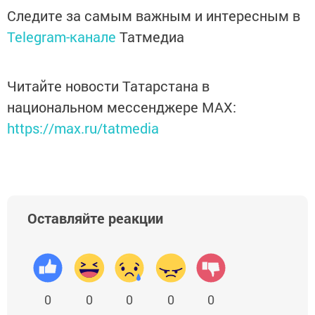
Следите за самым важным и интересным в
Telegram-канале
Татмедиа
Читайте новости Татарстана в
национальном мессенджере MАХ:
https://max.ru/tatmedia
Оставляйте реакции
0
0
0
0
0