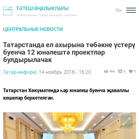
ТӘТЕШ ЯҢАЛЫКЛАРЫ
16+
Тәтеш районы "Тәтеш таңнары" газетасы
ЦЕНТРАЛЬНЫЕ НОВОСТИ
Татарстанда ел ахырына төбәкне үстерү
буенча 12 юнәлештә проектлар
булдырылачак
Татар-информ,
14 ноябрь 2018 - 16:20
494
0
0
Татарстан Хөкүмәтендә һәр юнәлеш буенча җаваплы
кешеләр беркетелгән.