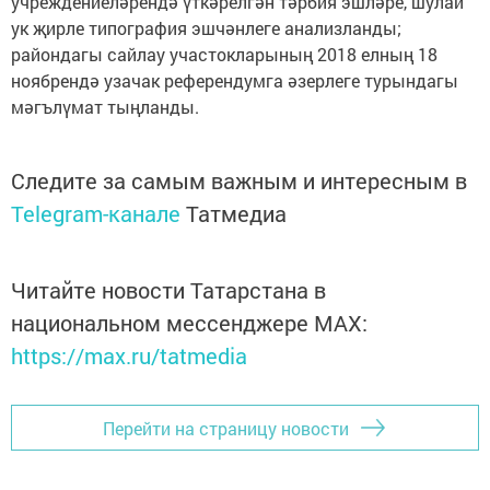
учреждениеләрендә үткәрелгән тәрбия эшләре, шулай
ук җирле типография эшчәнлеге анализланды;
райондагы сайлау участок­ларының 2018 елның 18
ноябрендә узачак референдумга әзерлеге турындагы
мәгълүмат тыңланды.
Следите за самым важным и интересным в
Telegram-канале
Татмедиа
Читайте новости Татарстана в
национальном мессенджере MАХ:
https://max.ru/tatmedia
Перейти на страницу новости