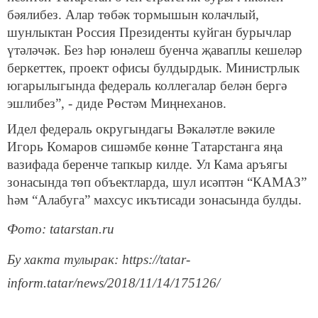
бәялибез. Алар төбәк тормышын колачлый,
шунлыктан Россия Президенты куйган бурычлар
үтәләчәк. Без һәр юнәлеш буенча җаваплы кешеләр
беркеттек, проект офисы булдырдык. Министрлык
югарылыгында федераль коллегалар белән бергә
эшлибез”, - диде Рөстәм Миңнеханов.
Идел федераль округындагы Вәкаләтле вәкиле
Игорь Комаров сишәмбе көнне Татарстанга яңа
вазифада беренче тапкыр килде. Ул Кама аръягы
зонасында төп объектларда, шул исәптән “КАМАЗ”
һәм “Алабуга” махсус икътисади зонасында булды.
Фото: tatarstan.ru
Бу хакта тулырак: https://tatar-
inform.tatar/news/2018/11/14/175126/