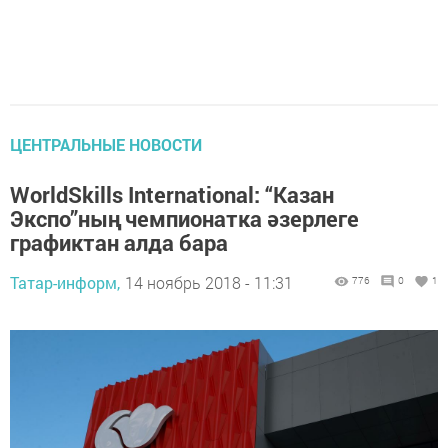
ЦЕНТРАЛЬНЫЕ НОВОСТИ
WorldSkills International: “Казан
Экспо”ның чемпионатка әзерлеге
графиктан алда бара
Татар-информ,
14 ноябрь 2018 - 11:31
776
0
1