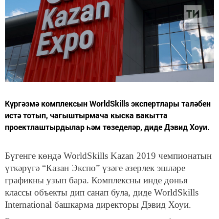
Күргәзмә комплексын WorldSkills экспертлары таләбен
истә тотып, чагыштырмача кыска вакытта
проектлаштырдылар һәм төзеделәр, диде Дэвид Хоуи.
Бүгенге көндә WorldSkills Kazan 2019 чемпионатын
үткәрүгә “Казан Экспо” үзәге әзерлек эшләре
графикны узып бара. Комплексны инде дөнья
классы объекты дип санап була, диде WorldSkills
International башкарма директоры Дэвид Хоуи.