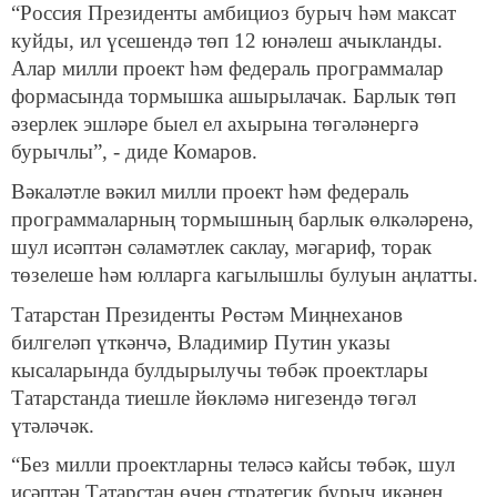
“Россия Президенты амбициоз бурыч һәм максат
куйды, ил үсешендә төп 12 юнәлеш ачыкланды.
Алар милли проект һәм федераль программалар
формасында тормышка ашырылачак. Барлык төп
әзерлек эшләре быел ел ахырына төгәләнергә
бурычлы”, - диде Комаров.
Вәкаләтле вәкил милли проект һәм федераль
программаларның тормышның барлык өлкәләренә,
шул исәптән сәламәтлек саклау, мәгариф, торак
төзелеше һәм юлларга кагылышлы булуын аңлатты.
Татарстан Президенты Рөстәм Миңнеханов
билгеләп үткәнчә, Владимир Путин указы
кысаларында булдырылучы төбәк проектлары
Татарстанда тиешле йөкләмә нигезендә төгәл
үтәләчәк.
“Без милли проектларны теләсә кайсы төбәк, шул
исәптән Татарстан өчен стратегик бурыч икәнен