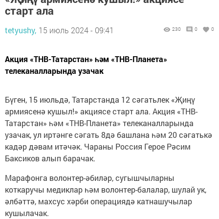
старт ала
tetyushy,
15 июль 2024 - 09:41
230
0
0
Акция «ТНВ-Татарстан» һәм «ТНВ-Планета»
телеканалларында узачак
Бүген, 15 июльдә, Татарстанда 12 сәгатьлек «Җиңү
армиясенә кушыл!» акциясе старт ала. Акция «ТНВ-
Татарстан» һәм «ТНВ-Планета» телеканалларында
узачак, ул иртәнге сәгать 8дә башлана һәм 20 сәгатькә
кадәр дәвам итәчәк. Чараны Россия Герое Рәсим
Баксиков алып барачак.
Марафонга волонтер-әбиләр, сугышчыларны
коткаручы медиклар һәм волонтер-балалар, шулай ук,
әлбәттә, махсус хәрби операциядә катнашучылар
кушылачак.