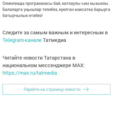
Олимпиада программасы бай, катлаулы һәм кызыклы.
Балаларга уңышлар телибез, куелган максатка барырга
батырчылык итәбез!
Следите за самым важным и интересным в
Telegram-канале
Татмедиа
Читайте новости Татарстана в
национальном мессенджере MАХ:
https://max.ru/tatmedia
Перейти на страницу новости