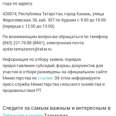
года по адресу:
420014, Республика Татарстан, город Казань, улица
Федосеевская, 36, каб. 307 по будням с 9:00 до 16:00
(перерыв с 12:00 до 13:00).
По возникающим вопросам обращаться по телефону
(843) 221-76-88 (8841), электронная почта:
aydar.ramazanov@tatar.ru
Информация по отбору заявок, порядок
предоставления субсидий, формы документов для
участия в отборе размещены на официальном сайте
Министерства по
ссылке
. Об этом информируети
пресс-служба Министерства сельского хозяйства и
продовольствия РТ.
Следите за самым важным и интересным в
Telegram-канале
Татмедиа