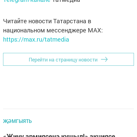
Читайте новости Татарстана в
национальном мессенджере MАХ:
https://max.ru/tatmedia
Перейти на страницу новости
ҖӘМГЫЯТЬ
«Җиңү армиясенә кушыл!» акциясе