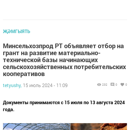
ҖӘМГЫЯТЬ
Минсельхозпрод РТ объявляет отбор на
грант на развитие материально-
технической базы начинающих
сельскохозяйственных потребительских
кооперативов
tetyushy,
15 июль 2024 - 11:09
232
0
0
Документы принимаются с 15 июля по 13 августа 2024
года.