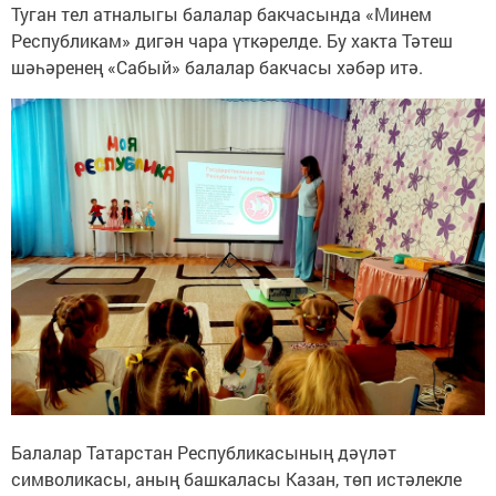
Туган тел атналыгы балалар бакчасында «Минем
Республикам» дигән чара үткәрелде. Бу хакта Тәтеш
шәһәренең «Сабый» балалар бакчасы хәбәр итә.
Балалар Татарстан Республикасының дәүләт
символикасы, аның башкаласы Казан, төп истәлекле