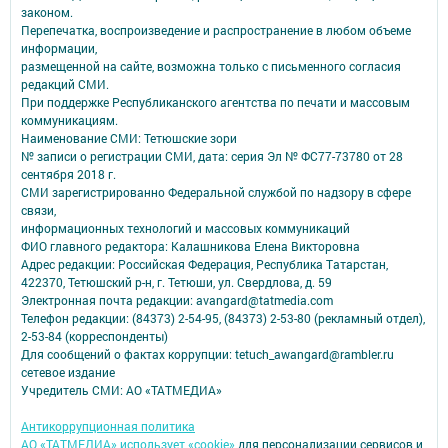
законом.
Перепечатка, воспроизведение и распространение в любом объеме
информации,
размещенной на сайте, возможна только с письменного согласия
редакций СМИ.
При поддержке Республиканского агентства по печати и массовым
коммуникациям.
Наименование СМИ: Тетюшские зори
№ записи о регистрации СМИ, дата: серия Эл № ФС77-73780 от 28
сентября 2018 г.
СМИ зарегистрированно Федеральной службой по надзору в сфере
связи,
информационных технологий и массовых коммуникаций
ФИО главного редактора: Калашникова Елена Викторовна
Адрес редакции: Российская Федерация, Республика Татарстан,
422370, Тетюшский р-н, г. Тетюши, ул. Свердлова, д. 59
Электронная почта редакции: avangard@tatmedia.com
Телефон редакции: (84373) 2-54-95, (84373) 2-53-80 (рекламный отдел),
2-53-84 (корреспонденты)
Для сообщений о фактах коррупции: tetuch_awangard@rambler.ru
сетевое издание
Учредитель СМИ: АО «ТАТМЕДИА»
Антикоррупционная политика
АО «ТАТМЕДИА» использует «cookie»
для персонализации сервисов и