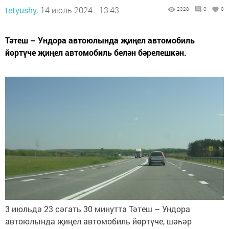
tetyushy,
14 июль 2024 - 13:43
2328
0
0
Тәтеш – Ундора автоюлында җиңел автомобиль
йөртүче җиңел автомобиль белән бәрелешкән.
3 июльдә 23 сәгать 30 минутта Тәтеш – Ундора
автоюлында җиңел автомобиль йөртүче, шәһәр