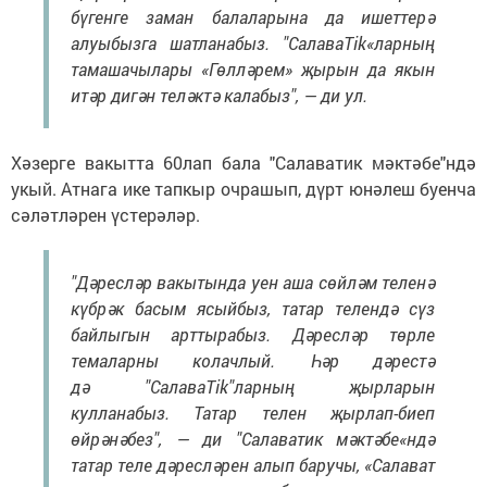
бүгенге заман балаларына да ишеттерә
алуыбызга шатланабыз. "СалаваTik«ларның
тамашачылары «Гөлләрем» җырын да якын
итәр дигән теләктә калабыз", — ди ул.
Хәзерге вакытта 60лап бала "Салаватик мәктәбе"ндә
укый. Атнага ике тапкыр очрашып, дүрт юнәлеш буенча
сәләтләрен үстерәләр.
"Дәресләр вакытында уен аша сөйләм теленә
күбрәк басым ясыйбыз, татар телендә сүз
байлыгын арттырабыз. Дәресләр төрле
темаларны колачлый. Һәр дәрестә
дә "СалаваTik"ларның җырларын
кулланабыз. Татар телен җырлап-биеп
өйрәнәбез", — ди "Салаватик мәктәбе«ндә
татар теле дәресләрен алып баручы, «Салават