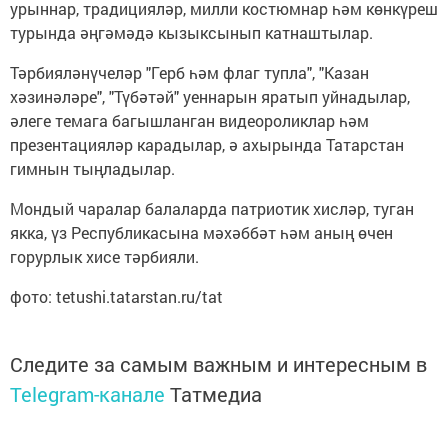
урыннар, традицияләр, милли костюмнар һәм көнкүреш
турында әңгәмәдә кызыксынып катнаштылар.
Тәрбияләнүчеләр "Герб һәм флаг тупла", "Казан
хәзинәләре", "Түбәтәй" уеннарын яратып уйнадылар,
әлеге темага багышланган видеороликлар һәм
презентацияләр карадылар, ә ахырында Татарстан
гимнын тыңладылар.
Мондый чаралар балаларда патриотик хисләр, туган
якка, үз Республикасына мәхәббәт һәм аның өчен
горурлык хисе тәрбияли.
фото: tetushi.tatarstan.ru/tat
Следите за самым важным и интересным в
Telegram-канале
Татмедиа