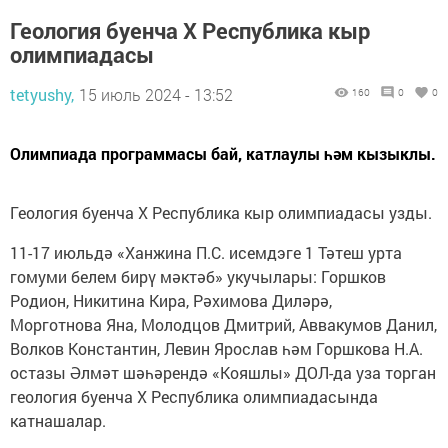
Геология буенча X Республика кыр
олимпиадасы
tetyushy,
15 июль 2024 - 13:52
160
0
0
Олимпиада программасы бай, катлаулы һәм кызыклы.
Геология буенча X Республика кыр олимпиадасы узды.
11-17 июльдә «Ханжина П.С. исемдэге 1 Тәтеш урта
гомуми белем бирү мәктәб» укучылары: Горшков
Родион, Никитина Кира, Рәхимова Диләрә,
Морготнова Яна, Молодцов Дмитрий, Аввакумов Данил,
Волков Константин, Левин Ярослав һәм Горшкова Н.А.
остазы Әлмәт шәһәрендә «Кояшлы» ДОЛ-да уза торган
геология буенча X Республика олимпиадасында
катнашалар.