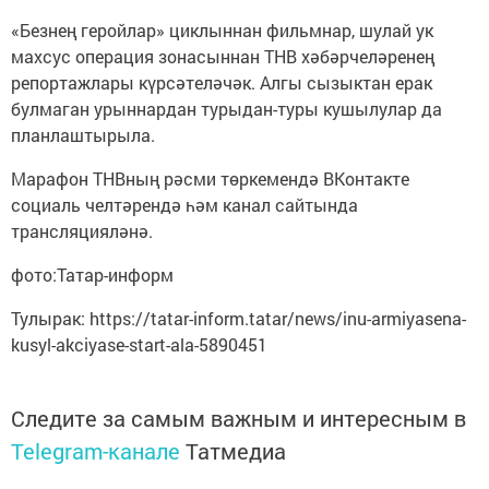
«Безнең геройлар» циклыннан фильмнар, шулай ук
махсус операция зонасыннан ТНВ хәбәрчеләренең
репортажлары күрсәтеләчәк. Алгы сызыктан ерак
булмаган урыннардан турыдан-туры кушылулар да
планлаштырыла.
Марафон ТНВның рәсми төркемендә ВКонтакте
социаль челтәрендә һәм канал сайтында
трансляцияләнә.
фото:Татар-информ
Тулырак: https://tatar-inform.tatar/news/inu-armiyasena-
kusyl-akciyase-start-ala-5890451
Следите за самым важным и интересным в
Telegram-канале
Татмедиа