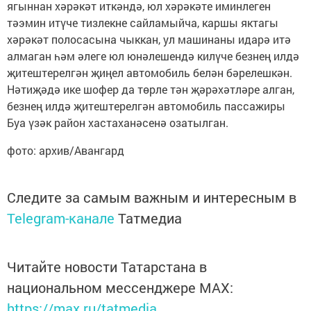
ягыннан хәрәкәт иткәндә, юл хәрәкәте иминлеген
тәэмин итүче тизлекне сайламыйча, каршы яктагы
хәрәкәт полосасына чыккан, ул машинаны идарә итә
алмаган һәм әлеге юл юнәлешендә килүче безнең илдә
җитештерелгән җиңел автомобиль белән бәрелешкән.
Нәтиҗәдә ике шофер да төрле тән җәрә­хәтләре алган,
безнең илдә җитештерелгән автомобиль пассажиры
Буа үзәк район хастаханәсенә озатылган.
фото: архив/Авангард
Следите за самым важным и интересным в
Telegram-канале
Татмедиа
Читайте новости Татарстана в
национальном мессенджере MАХ:
https://max.ru/tatmedia