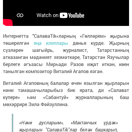
Интернетта "СалаваTik«ларның «Гөлләрем» җырына
төшерелгән
яңа клиплары
дөнья күрде. Җырның
сүзләрен шагыйрь, журналист, Татарстанның
атказанган мәдәният хезмәткәре, Татарстан Язучылар
берлеге әгъзасы Мирһади Разов иҗат иткән, көен
танылган композитор Виталий Агапов язган.
Виталий Агаповның балалар өчен язылган җырларын
нәни тамашачыларыбыз бик ярата, ди «Салават
күпере» һәм «Сабантуй» журналларының баш
мөхәррире Зилә Фәйзуллина.
«Нәни дусларым», «Мактанчык үрдәк»
җырларын "СалаваTik"лар белән башкарып,