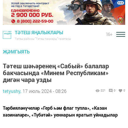
ТӘТЕШ ЯҢАЛЫКЛАРЫ
16+
Тәтеш районы "Тәтеш таңнары" газетасы
ҖӘМГЫЯТЬ
Тәтеш шәһәренең «Сабый» балалар
бакчасында «Минем Республикам»
дигән чара узды
tetyushy,
17 июль 2024 - 08:26
221
0
0
Тәрбияләнүчеләр «Герб һәм флаг тупла», «Казан
хәзинәләре», «Түбәтәй» уеннарын яратып уйнадылар