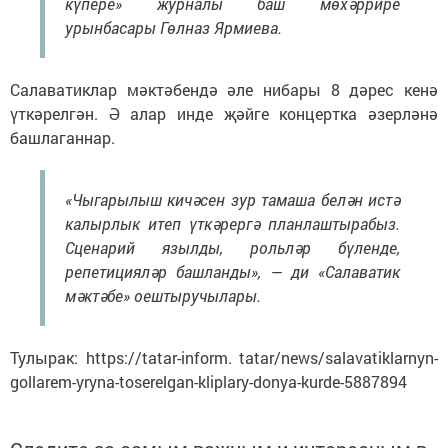
күпере» журналы баш мөхәррире
урынбасары Гөлназ Ярмиева.
Салаватиклар мәктәбендә әле нибары 8 дәрес кенә
үткәрелгән. Ә алар инде җәйге концертка әзерләнә
башлаганнар.
«Чыгарылыш кичәсен зур тамаша белән истә
калырлык итеп үткәрергә планлаштырабыз.
Сценарий язылды, рольләр бүленде,
репетицияләр башланды», — ди «Салаватик
мәктәбе» оештыручылары.
Тулырак: https://tatar-inform. tatar/news/salavatiklarnyn-
gollarem-yryna-toserelgan-kliplary-donya-kurde-5887894