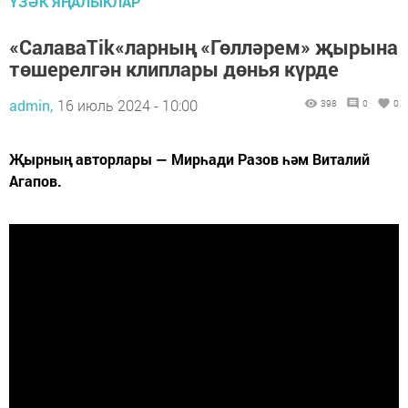
ҮЗӘК ЯҢАЛЫКЛАР
«СалаваTik«ларның «Гөлләрем» җырына
төшерелгән клиплары дөнья күрде
admin,
16 июль 2024 - 10:00
398
0
0
Җырның авторлары — Мирһади Разов һәм Виталий
Агапов.