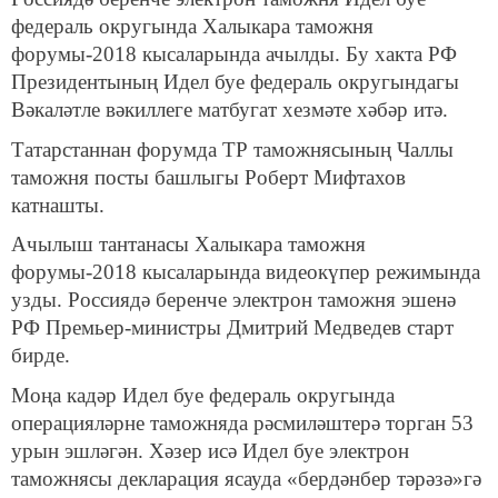
федераль округында Халыкара таможня
форумы-2018 кысаларында ачылды. Бу хакта РФ
Президентының Идел буе федераль округындагы
Вәкаләтле вәкиллеге матбугат хезмәте хәбәр итә.
Татарстаннан форумда ТР таможнясының Чаллы
таможня посты башлыгы Роберт Мифтахов
катнашты.
Ачылыш тантанасы Халыкара таможня
форумы-2018 кысаларында видеокүпер режимында
узды. Россиядә беренче электрон таможня эшенә
РФ Премьер-министры Дмитрий Медведев старт
бирде.
Моңа кадәр Идел буе федераль округында
операцияләрне таможняда рәсмиләштерә торган 53
урын эшләгән. Хәзер исә Идел буе электрон
таможнясы декларация ясауда «бердәнбер тәрәзә»гә