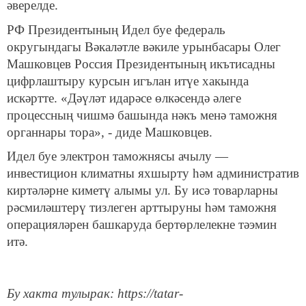
әверелде.
РФ Президентының Идел буе федераль
округындагы Вәкаләтле вәкиле урынбасары Олег
Машковцев Россия Президентының икътисадны
цифрлаштыру курсын игълан итүе хакында
искәртте. «Дәүләт идарәсе өлкәсендә әлеге
процессның чишмә башында нәкъ менә таможня
органнары тора», - диде Машковцев.
Идел буе электрон таможнясы ачылу —
инвестицион климатны яхшырту һәм административ
киртәләрне киметү алымы ул. Бу исә товарларны
рәсмиләштерү тизлеген арттыруны һәм таможня
операцияләрен башкаруда бертөрлелекне тәэмин
итә.
Бу хакта тулырак: https://tatar-