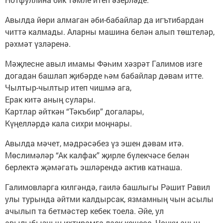
Авылда йөри алмаган әби-бабайлар да игътибардан
читтә калмады. Аларны машина белән алып төштеләр,
рәхмәт үзләренә.
Мәҗлесне авыл имамы Фәһим хәзрәт Галимов изге
догадан башлап җибәрде һәм бабайлар дәвам итте.
Чылтыр-чылтыр итеп чишмә ага,
Ерак китә аның сулары.
Картлар әйткән “Тәкъбир” догалары,
Күңелләрдә кала сихри моңнары.
Авылда мәчет, мәдрә­сәбез үз эшен дәвам итә.
Мөслимәләр “Ак калфак” җирле бүлекчәсе белән
берлектә җә­мә­гать эшләрендә актив ­катнаша.
Галимовларга килгәндә, гаилә башлыгы Рәшит Равил
улы турында әйтми калдырсак, язмамның чын асылы
ачылып та бетмәстер кебек тое­ла. Әйе, ул
авылыбызның ихтирамга лаек кешесе. Чөнки аның