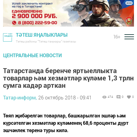
ТӘТЕШ ЯҢАЛЫКЛАРЫ
16+
Тәтеш районы "Тәтеш таңнары" газетасы
ЦЕНТРАЛЬНЫЕ НОВОСТИ
Татарстанда беренче яртыеллыкта
товарлар һәм хезмәтләр күләме 1,3 трлн
сумга кадәр арткан
Татар-информ,
26 октябрь 2018 - 09:41
474
0
0
Төяп җибәрелгән товарлар, башкарылган эшләр һәм
күрсәтелгән хезмәтләр күләменең 68,6 проценты дүрт
эшчәнлек төренә туры килә.