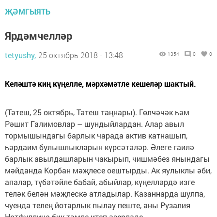
ҖӘМГЫЯТЬ
Ярдәмчелләр
tetyushy,
25 октябрь 2018 - 13:48
1354
0
0
Келәштә киң күңелле, мәрхәмәтле кешеләр шактый.
(Тәтеш, 25 октябрь, Тәтеш таңнары). Гөлчәчәк һәм
Рәшит Галимовлар – шундыйлардан. Алар авыл
тормышындагы барлык чарада актив катнашып,
һәрдаим булышлык­ларын күр­сәтәләр. Әлеге гаилә
барлык авылдашларын чакырып, чишмәбез янындагы
мәйданда Корбан мәҗлесе оештырды. Ак яулыклы әби,
апалар, тү­бә­тәй­ле бабай, абыйлар, күңелләр­дә изге
теләк белән мәҗлескә атладылар. Казаннарда шулпа,
чуенда телең йотарлык пылау пеште, аны Рузалия
Нотфуллина бик тәмле итеп әзерләде.