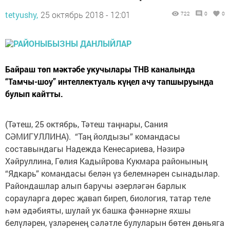
tetyushy,
25 октябрь 2018 - 12:01
722
0
0
Байраш төп мәктәбе укучылары ТНВ каналында
“Тамчы-шоу” интеллектуаль күңел ачу тапшы­руында
булып кайтты.
(Тәтеш, 25 октябрь, Тәтеш таңнары, Сания
СӘМИГУЛЛИНА). “Таң йолдызы” командасы
составындагы Надежда Кенесариева, Нәзирә
Хәйруллина, Гөлия Кадыйрова Кукмара районының
“Ядкарь” командасы белән үз белемнәрен сынадылар.
Райондашлар алып баручы әзерләгән барлык
сорауларга дөрес җавап биреп, биология, татар теле
һәм әдәбияты, шулай ук башка фәннәрне яхшы
белүләрен, үзләренең сәләтле булуларын бөтен дөнь­яга