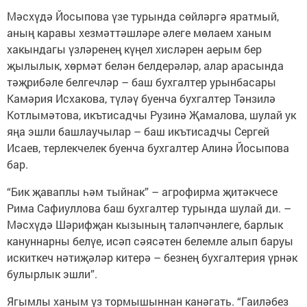
Мәсхүдә Йосыпова үзе турында сөйләргә яратмый,
аның каравы хезмәттәшләре әлеге мөлаем ханым
хакындагы үзләренең күңел хисләрен аерым бер
җылылык, хөрмәт белән белдерәләр, алар арасында
тәҗрибәле белгечләр – баш бухгалтер урынбасары
Камәрия Исхакова, түләү буенча бухгалтер Тәнзилә
Котлымәтова, икътисадчы Рузинә Җамалова, шулай ук
яңа эшли башлау­чылар – баш икътисадчы Сергей
Исаев, терлекчелек буенча бухгалтер Алинә Йосыпова
бар.
“Бик җаваплы һәм тыйнак” – агрофирма җитәкчесе
Рима Сафиуллова баш бухгалтер турында шулай ди. –
Мәсхүдә Шәрифҗан кызының та­ләпчәнлеге, барлык
кануннарны белүе, исәп сәясәтен белемле алып баруы
искиткеч нәтиҗәләр китерә – безнең бухгалтерия үрнәк
булырлык эшли”.
Ягымлы ханым үз тормышыннан канәгать. “Гаиләбез