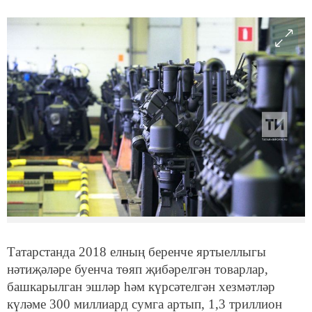
Татарстанда 2018 елның беренче яртыеллыгы
нәтиҗәләре буенча төяп җибәрелгән товарлар,
башкарылган эшләр һәм күрсәтелгән хезмәтләр
күләме 300 миллиард сумга артып, 1,3 триллион