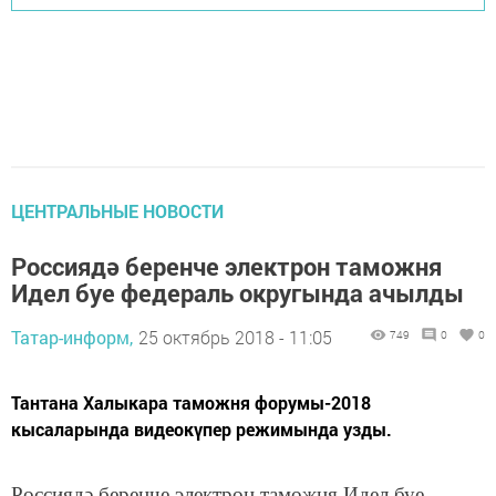
ЦЕНТРАЛЬНЫЕ НОВОСТИ
Россиядә беренче электрон таможня
Идел буе федераль округында ачылды
Татар-информ,
25 октябрь 2018 - 11:05
749
0
0
Тантана Халыкара таможня форумы-2018
кысаларында видеокүпер режимында узды.
Россиядә беренче электрон таможня Идел буе