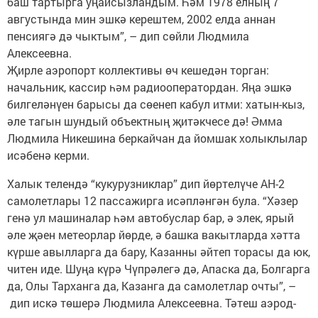
баш тартырга уңайсызландым. Һәм 1978 елның 7
августында мин эшкә керештем, 2002 елда аннан
пенсия­гә дә чыктым”, – дип сөйли Людмила
Алексеевна.
Җирле аэропорт коллективы өч кешедән торган:
начальник, кас­сир һәм радио­опе­ратордан. Яңа эшкә
билгеләнүен барысы да сөенеп кабул итми: хатын-кыз,
әле тагын шундый объектның җитәкчесе дә! Әмма
Людмила Никешина беркайчан да йомшак холыклылар
исәбенә керми.
Халык телендә “кукурузниклар” дип йөртелүче АН-2
самолетлары 12 пассажирга исәпләнгән була. “Хәзер
генә ул машиналар һәм автобуслар бар, ә элек, ярый
әле җәен метеорлар йөрде, ә башка вакытларда хәтта
күрше авылларга да бару, Казанны әйтеп торасы да юк,
читен иде. Шуңа күрә Чүпрәлегә дә, Апаска да, Болгарга
да, Олы Тарханга да, Казанга да самолетлар очты”, –
дип искә төшерә Людмила Алексеевна. Тәтеш аэрод­