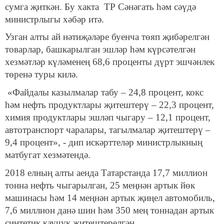
сумга җиткән. Бу хакта ТР Сәнәгать һәм сәүдә
министрлыгы хәбәр итә.
Узган алты ай нәтиҗәләре буенча төяп җибәрелгән
товарлар, башкарылган эшләр һәм күрсәтелгән
хезмәтләр күләменең 68,6 проценты дүрт эшчәнлек
төренә туры килә.
«Файдалы казылмалар табу – 24,8 процент, кокс
һәм нефть продуктлары җитештерү – 22,3 процент,
химия продуктлары эшләп чыгару – 12,1 процент,
автотранспорт чаралары, тагылмалар җитештерү –
9,4 процент», - дип искәрттеләр министрлыкның
матбугат хезмәтендә.
2018 елның алты аенда Татарстанда 17,7 миллион
тонна нефть чыгарылган, 25 меңнән артык йөк
машинасы һәм 14 меңнән артык җиңел автомобиль,
7,6 миллион данә шин һәм 350 мең тоннадан артык
синтетик каучук җитештерелгән.