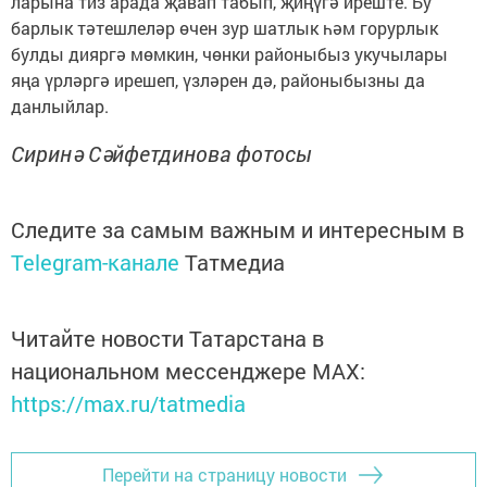
ларына тиз арада җавап табып, җиңүгә иреште. Бу
барлык тәтешлеләр өчен зур шатлык һәм горурлык
булды дияргә мөмкин, чөнки районыбыз укучылары
яңа үрләргә ирешеп, үзләрен дә, районыбызны да
данлыйлар.
Сиринә Сәйфетдинова фотосы
Следите за самым важным и интересным в
Telegram-канале
Татмедиа
Читайте новости Татарстана в
национальном мессенджере MАХ:
https://max.ru/tatmedia
Перейти на страницу новости