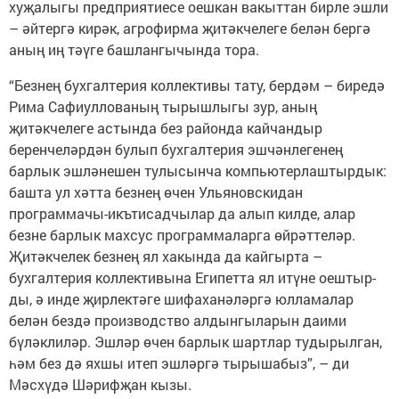
хуҗалыгы пред­приятиесе оешкан вакыттан бирле эшли
– әйтергә кирәк, агрофирма җитәкчелеге белән бергә
аның иң тәүге башлангычында тора.
“Безнең бухгалтерия коллективы тату, бердәм – биредә
Рима Сафиуллованың тырышлыгы зур, аның
җитәкчелеге астында без районда кайчандыр
беренчеләрдән булып бухгалтерия эш­чәнлегенең
барлык эшләнешен тулысынча компьютерлаштырдык:
башта ул хәтта безнең өчен Ульяновскидан
программачы-икътисадчылар да алып килде, алар
безне барлык махсус программаларга өйрәттеләр.
Җитәкчелек безнең ял хакында да кайгырта –
бухгалтерия коллективына Египетта ял итүне оештыр­
ды, ә инде җирлектәге шифаханәләргә юлламалар
белән бездә производство алдынгыларын даими
бүләклиләр. Эшләр өчен барлык шартлар тудырылган,
һәм без дә яхшы итеп эшләргә тырышабыз”, – ди
Мәсхүдә Шәрифҗан кызы.