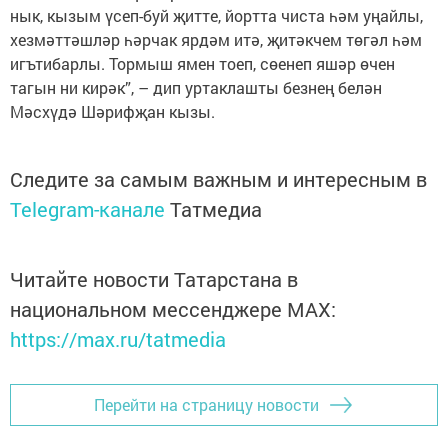
нык, кызым үсеп-буй җитте, йортта чиста һәм уңайлы,
хезмәттәшләр һәрчак ярдәм итә, җитәкчем төгәл һәм
игътибарлы. Тормыш ямен тоеп, сөенеп яшәр өчен
тагын ни кирәк”, – дип уртак­лашты безнең белән
Мәсхүдә Шәрифҗан кызы.
Следите за самым важным и интересным в
Telegram-канале
Татмедиа
Читайте новости Татарстана в
национальном мессенджере MАХ:
https://max.ru/tatmedia
Перейти на страницу новости