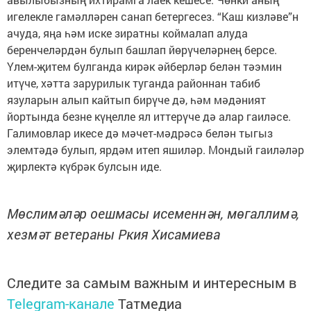
игелекле гамәлләрен санап бетергесез. “Каш кизләве”н
ачуда, яңа һәм иске зиратны коймалап алуда
беренчеләрдән булып башлап йөрүчеләрнең берсе.
Үлем-җитем булганда кирәк әйберләр белән тәэмин
итүче, хәтта зарурилык туганда районнан табиб
язуларын алып кайтып бирүче дә, һәм мәдәният
йортында безне күңелле ял иттерүче дә алар гаиләсе.
Галимовлар икесе дә мәчет-мәдрәсә белән тыгыз
элемтәдә булып, ярдәм итеп яшиләр. Мондый гаиләләр
җирлектә күбрәк булсын иде.
Мөслимәләр оешмасы исеменнән, мөгаллимә,
хезмәт ветераны Ркия Хисамиева
Следите за самым важным и интересным в
Telegram-канале
Татмедиа