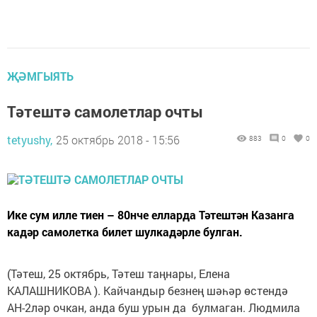
ҖӘМГЫЯТЬ
Тәтештә самолетлар очты
tetyushy,
25 октябрь 2018 - 15:56
883
0
0
Ике сум илле тиен – 80нче елларда Тәтештән Казанга
кадәр самолетка билет шулкадәрле булган.
(Тәтеш, 25 октябрь, Тәтеш таңнары, Елена
КАЛАШНИКОВА ). Кайчандыр безнең шә­һәр өстендә
АН-2ләр очкан, анда буш урын да булмаган. Людмила