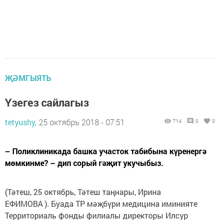
ҖӘМГЫЯТЬ
Үзегез сайлагыз
tetyushy,
25 октябрь 2018 - 07:51
714
0
0
– Поликлиникада башка участок табибына күренергә
мөмкинме? – дип сорый гәҗит укучыбыз.
(Тәтеш, 25 октябрь, Тәтеш таңнары, Ирина
ЕФИМОВА ). Буада ТР мәҗбүри медицина иминияте
Территориаль фонды филиалы директоры Илсур