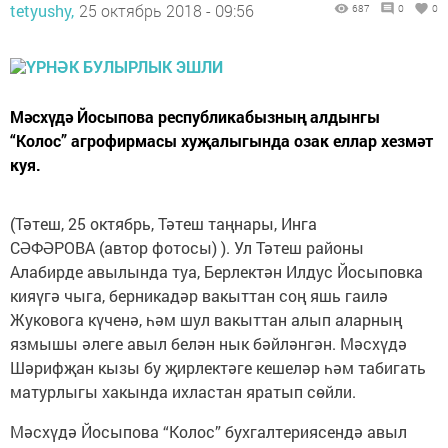
tetyushy,
25 октябрь 2018 - 09:56
687
0
0
Мәсхүдә Йосыпова республикабызның алдынгы
“Колос” агрофирмасы хуҗалыгында озак еллар хезмәт
куя.
(Тәтеш, 25 октябрь, Тәтеш таңнары, Инга
СӘФӘРОВА (автор фотосы) ). Ул Тәтеш районы
Алабирде авылында туа, Берлектән Илдус Йосыповка
кияүгә чыга, берникадәр вакыттан соң яшь гаилә
Жуковога күченә, һәм шул вакыттан алып аларның
язмышы әлеге авыл белән нык бәйләнгән. Мәсхүдә
Шәрифҗан кызы бу җирлектәге кешеләр һәм табигать
матурлыгы хакында ихластан яратып сөйли.
Мәсхүдә Йосыпова “Ко­лос” бухгалтериясен­дә авыл