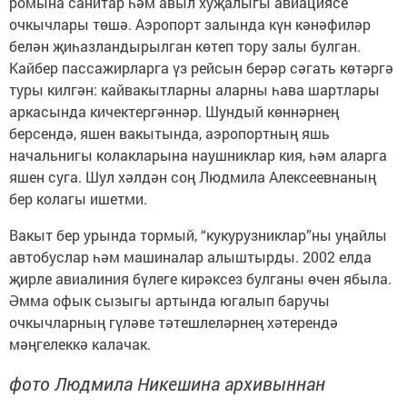
ромына санитар һәм авыл хуҗалыгы авиациясе
очкычлары төшә. Аэропорт залында күн кәнәфиләр
белән җиһазландырылган көтеп тору залы булган.
Кайбер пассажирларга үз рейсын берәр сәгать көтәргә
туры килгән: кайвакытларны аларны һава шартлары
аркасында кичектергәннәр. Шундый көннәрнең
берсендә, яшен вакытында, аэропортның яшь
начальнигы колак­ларына наушниклар кия, һәм аларга
яшен суга. Шул хәлдән соң Людмила Алексеевнаның
бер колагы ишетми.
Вакыт бер урында тормый, “кукурузниклар”ны уңайлы
автобус­лар һәм машиналар алыштырды. 2002 елда
җирле авиалиния бүлеге кирәксез булганы өчен ябыла.
Әмма офык сызыгы артында югалып баручы
очкычларның гүләве тәтеш­леләрнең хәтерендә
мәңгелеккә калачак.
фото Людмила Никешина архивыннан