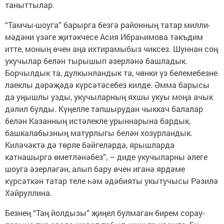
таныттылар.
“Тамчы-шоуга” барырга безгә районның татар милли-
мәдәни үзәге җитәкчесе Асия Ибраһимова тәкъдим
итте, моның өчен аңа ихтирамыбыз чиксез. Шуннан соң
укучылар белән тырышып әзерләнә башладык.
Борчылдык та, дулкынландык та, чөнки үз белемебезне
лаеклы дәрәҗәдә күрсәтәсебез килде. Әмма барысы
да уңышлы узды, укучыларның яхшы укуы моңа ачык
дәлил булды. Күңелле тапшырудан чыккач балалар
белән Казанның истәлекле урыннарына бардык,
башкалабызның матурлыгы белән хозурландык.
Киләчәктә дә төрле бәйгеләрдә, ярышларда
катнашырга өметләнәбез”, – диде укучыларны әлеге
шоуга әзерләгән, алып бару өчен иганә ярдәме
күрсәткән татар теле һәм әдәбияты укытучысы Рәзилә
Хәйруллина.
Безнең “Таң йолдызы” җиңел булмаган бирем сорау­