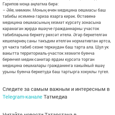
Гарипов моңа аңлатма бирә:
– Әйе, мөмкин. Моның өчен медицина оешмасы баш
табибы исеменә гариза язарга кирәк. Өстәвенә
медицина оешмасының хезмәт күрсәтү зонасына
карамаган җирдә яшәүче гражданнарны участок
табибларына беркетү рөхсәт ителә. Әгәр беркетелгән
кешеләрнең саны тәкъдим ителгән нормативтан артса,
ул чакта табиб сезне теркәүдән баш тарта ала. Шул ук
вакытта территориаль-участок хезмәте буенча
беренчел медик-санитар ярдәм күрсәтә торган
медицина оешмалары гражданинга хакыйкый яшәү
урыны буенча беркетүдә баш тартырга хокуклы түгел.
Следите за самым важным и интересным в
Telegram-канале
Татмедиа
Читайте новости Татарстана в