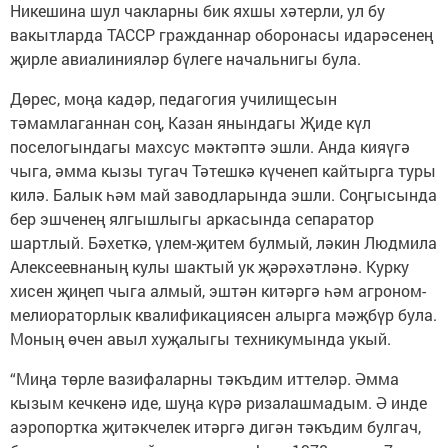
Никешина шул чакларны бик яхшы хәтерли, ул бу
вакытларда ТАССР гражданнар оборонасы идарәсенең
җирле авиа­линияләр бүлеге начальнигы була.
Дөрес, моңа кадәр, педагогия училищесын
тәмамлаганнан соң, Казан янындагы Җиде күл
поселогындагы махсус мәктәптә эшли. Анда кияүгә
чыга, әмма кызы тугач Тәтешкә күченеп кайтыр­га туры
килә. Балык һәм май заводларында эшли. Соңгысында
бер эшченең ялгышлыгы аркасында сепаратор
шартлый. Бәхеткә, үлем-җитем булмый, ләкин Людмила
Алексеевнаның кулы шактый ук җәрәхәтләнә. Курку
хисен җиңеп чыга алмый, эштән китәргә һәм агроном-
мелиораторлык квалификациясен алырга мәҗбүр була.
Моның өчен авыл хуҗалыгы техникумында укый.
“Миңа төрле вазифаларны тәкъдим иттеләр. Әмма
кызым кечкенә иде, шуңа күрә ризалашмадым. Ә инде
аэропортка җитәкчелек итәргә дигән тәкъдим булгач,